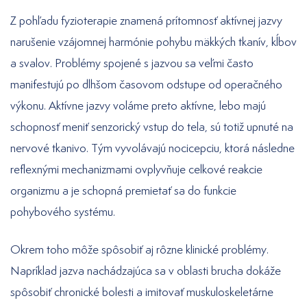
Z pohľadu fyzioterapie znamená prítomnosť aktívnej jazvy
narušenie vzájomnej harmónie pohybu mäkkých tkanív, kĺbov
a svalov. Problémy spojené s jazvou sa veľmi často
manifestujú po dlhšom časovom odstupe od operačného
výkonu. Aktívne jazvy voláme preto aktívne, lebo majú
schopnosť meniť senzorický vstup do tela, sú totiž upnuté na
nervové tkanivo. Tým vyvolávajú nocicepciu, ktorá následne
reflexnými mechanizmami ovplyvňuje celkové reakcie
organizmu a je schopná premietať sa do funkcie
pohybového systému.
Okrem toho môže spôsobiť aj rôzne klinické problémy.
Napríklad jazva nachádzajúca sa v oblasti brucha dokáže
spôsobiť chronické bolesti a imitovať muskuloskeletárne