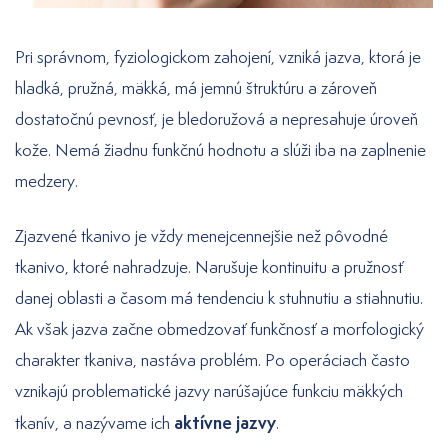
Pri správnom, fyziologickom zahojení, vzniká jazva, ktorá je
hladká, pružná, mäkká, má jemnú štruktúru a zároveň
dostatočnú pevnosť, je bledoružová a nepresahuje úroveň
kože. Nemá žiadnu funkčnú hodnotu a slúži iba na zaplnenie
medzery.
Zjazvené tkanivo je vždy menejcennejšie než pôvodné
tkanivo, ktoré nahradzuje. Narušuje kontinuitu a pružnosť
danej oblasti a časom má tendenciu k stuhnutiu a stiahnutiu.
Ak však jazva začne obmedzovať funkčnosť a morfologický
charakter tkaniva, nastáva problém. Po operáciach často
vznikajú problematické jazvy narúšajúce funkciu mäkkých
aktívne jazvy
tkanív, a nazývame ich
.