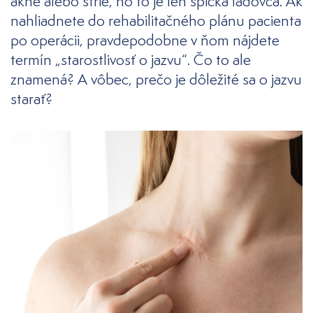
akné alebo strie, no to je len špička ľadovca. Ak
nahliadnete do rehabilitačného plánu pacienta
po operácii, pravdepodobne v ňom nájdete
termín „starostlivosť o jazvu“. Čo to ale
znamená? A vôbec, prečo je dôležité sa o jazvu
starať?