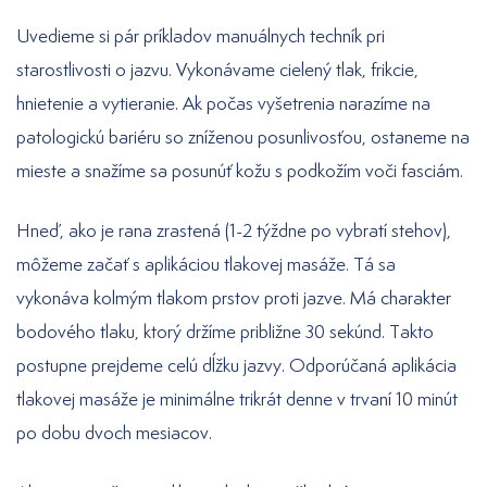
Uvedieme si pár príkladov manuálnych techník pri
starostlivosti o jazvu. Vykonávame cielený tlak, frikcie,
hnietenie a vytieranie. Ak počas vyšetrenia narazíme na
patologickú bariéru so zníženou posunlivosťou, ostaneme na
mieste a snažíme sa posunúť kožu s podkožím voči fasciám.
Hneď, ako je rana zrastená (1-2 týždne po vybratí stehov),
môžeme začať s aplikáciou tlakovej masáže. Tá sa
vykonáva kolmým tlakom prstov proti jazve. Má charakter
bodového tlaku, ktorý držíme približne 30 sekúnd. Takto
postupne prejdeme celú dĺžku jazvy. Odporúčaná aplikácia
tlakovej masáže je minimálne trikrát denne v trvaní 10 minút
po dobu dvoch mesiacov.