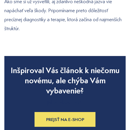
Ako sme si už vysvetlili, aj zdanlivo neškodná jazva vie
napáchať veľa škody. Pripomíname preto dôležitosť
precíznej diagnostiky a terapie, ktorá začína od najmenších
štruktúr.
Inšpiroval Vás článok k niečomu
novému, ale chýba Vám
vybavenie?
[blue_block_text]
PREJSŤ NA E-SHOP