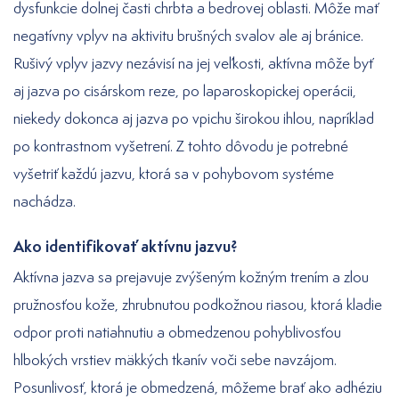
dysfunkcie dolnej časti chrbta a bedrovej oblasti. Môže mať
negatívny vplyv na aktivitu brušných svalov ale aj bránice.
Rušivý vplyv jazvy nezávisí na jej veľkosti, aktívna môže byť
aj jazva po cisárskom reze, po laparoskopickej operácii,
niekedy dokonca aj jazva po vpichu širokou ihlou, napríklad
po kontrastnom vyšetrení. Z tohto dôvodu je potrebné
vyšetriť každú jazvu, ktorá sa v pohybovom systéme
nachádza.
Ako identifikovať aktívnu jazvu?
Aktívna jazva sa prejavuje zvýšeným kožným trením a zlou
pružnosťou kože, zhrubnutou podkožnou riasou, ktorá kladie
odpor proti natiahnutiu a obmedzenou pohyblivosťou
hlbokých vrstiev mäkkých tkanív voči sebe navzájom.
Posunlivosť, ktorá je obmedzená, môžeme brať ako adhéziu