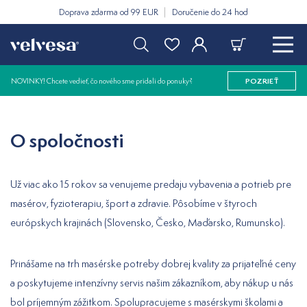
Doprava zdarma od 99 EUR
Doručenie do 24 hod
NOVINKY! Chcete vedieť, čo nového sme pridali do ponuky?
POZRIEŤ
O spoločnosti
Už viac ako 15 rokov sa venujeme predaju vybavenia a potrieb pre
masérov, fyzioterapiu, šport a zdravie. Pôsobíme v štyroch
európskych krajinách (Slovensko, Česko, Maďarsko, Rumunsko).
Prinášame na trh masérske potreby dobrej kvality za prijateľné ceny
a poskytujeme intenzívny servis našim zákazníkom, aby nákup u nás
bol príjemným zážitkom. Spolupracujeme s masérskymi školami a