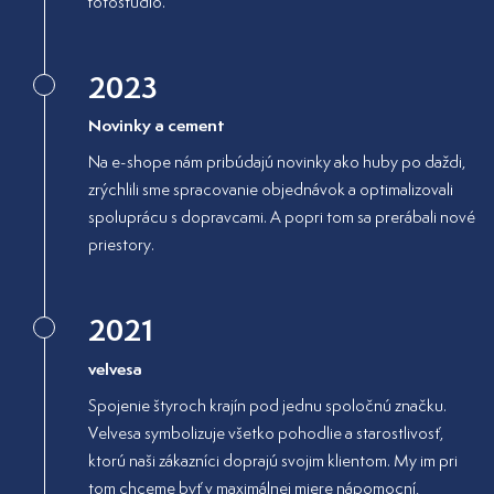
fotoštúdio.
2023
Novinky a cement
Na e-shope nám pribúdajú novinky ako huby po daždi,
zrýchlili sme spracovanie objednávok a optimalizovali
spoluprácu s dopravcami. A popri tom sa prerábali nové
priestory.
2021
velvesa
Spojenie štyroch krajín pod jednu spoločnú značku.
Velvesa symbolizuje všetko pohodlie a starostlivosť,
ktorú naši zákazníci doprajú svojim klientom. My im pri
tom chceme byť v maximálnej miere nápomocní,