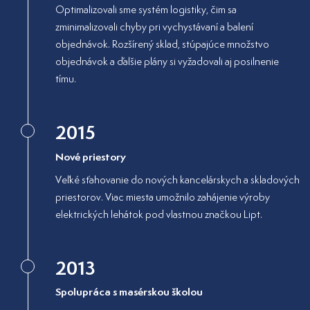
Optimalizovali sme systém logistiky, čim sa
zminimalizovali chyby pri vychystávaní a balení
objednávok. Rozšírený sklad, stúpajúce množstvo
objednávok a ďalšie plány si vyžadovali aj posilnenie
tímu.
2015
Nové priestory
Veľké sťahovanie do nových kancelárskych a skladových
priestorov. Viac miesta umožnilo zahájenie výroby
elektrických lehátok pod vlastnou značkou Lipt.
2013
Spolupráca s masérskou školou