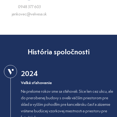
0948 377 603
jankovec@velvesa.sk
História spoločnosti
2024
Veľké sťahovanie
Na prelome rokov sme sa sťahovali. Síce len cez ulicu, ale
do prerobenej budovy s oveľa väčším priestorom pre
sklad a vyšším pohodlím pre kancelársku časť a zázemie
vrátane budúcej vzorkovej miestnosti a priestoru pre