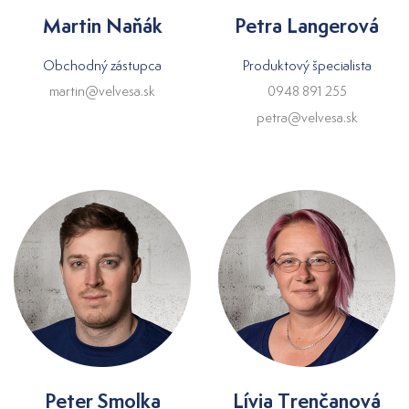
Martin Naňák
Petra Langerová
Obchodný zástupca
Produktový špecialista
martin@velvesa.sk
0948 891 255
petra@velvesa.sk
Peter Smolka
Lívia Trenčanová