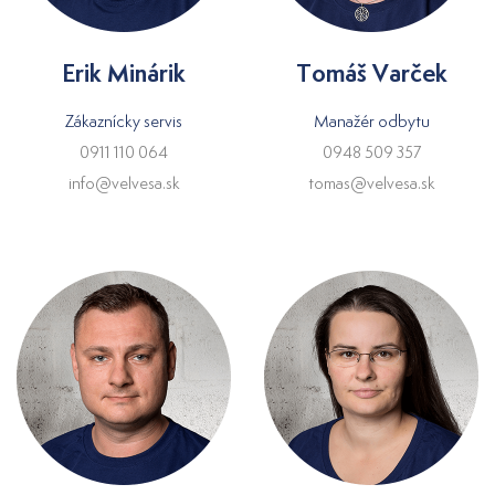
Erik Minárik
Tomáš Varček
Zákaznícky servis
Manažér odbytu
0911 110 064
0948 509 357
info@velvesa.sk
tomas@velvesa.sk