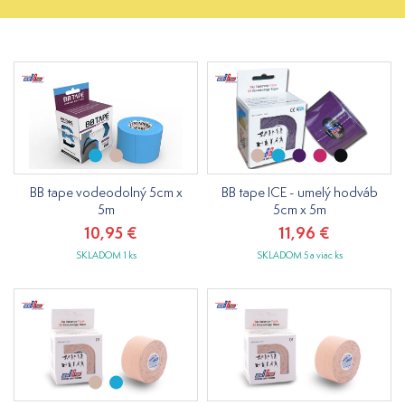
BB tape vodeodolný 5cm x
BB tape ICE - umelý hodváb
5m
5cm x 5m
10,95 €
11,96 €
SKLADOM 1 ks
SKLADOM 5 a viac ks