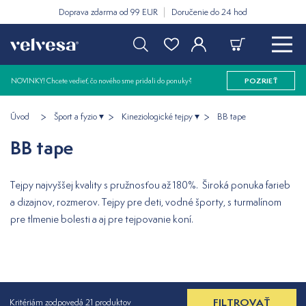
Doprava zdarma od 99 EUR
Doručenie do 24 hod
NOVINKY! Chcete vedieť, čo nového sme pridali do ponuky?
POZRIEŤ
Úvod
Šport a fyzio
Kineziologické tejpy
BB tape
BB tape
Tejpy najvyššej kvality s pružnosťou až 180%. Široká ponuka farieb
a dizajnov, rozmerov. Tejpy pre deti, vodné športy, s turmalínom
pre tlmenie bolesti a aj pre tejpovanie koní.
FILTROVAŤ
Kritériám zodpovedá 21 produktov