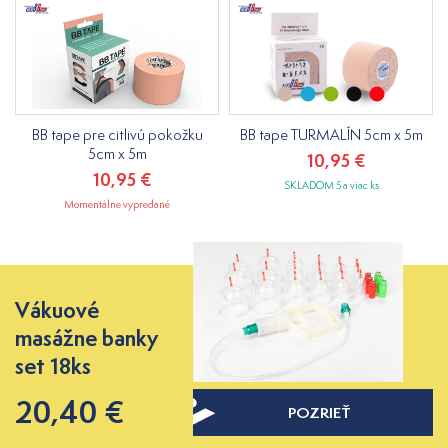
BB tape pre citlivú pokožku
BB tape TURMALÍN 5cm x 5m
5cm x 5m
10,95 €
10,95 €
SKLADOM 5 a viac ks
Momentálne vypredané
Vákuové
masážne banky
set 18ks
20,40 €
POZRIEŤ