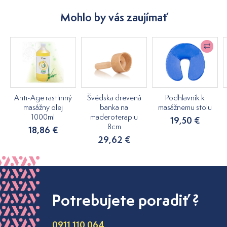
Mohlo by vás zaujímať
Anti-Age rastlinný
Švédska drevená
Podhlavník k
masážny olej
banka na
masážnemu stolu
1000ml
maderoterapiu
19,50 €
8cm
18,86 €
29,62 €
Potrebujete poradiť ?
0911 110 064