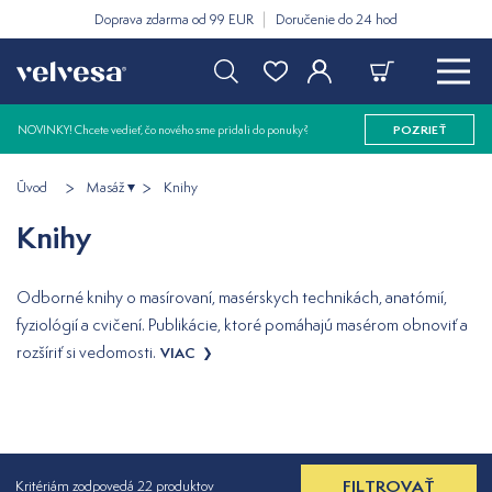
Doprava zdarma od 99 EUR
Doručenie do 24 hod
NOVINKY! Chcete vedieť, čo nového sme pridali do ponuky?
POZRIEŤ
Úvod
Masáž
Knihy
Knihy
Odborné knihy o masírovaní, masérskych technikách, anatómií,
fyziológií a cvičení. Publikácie, ktoré pomáhajú masérom obnoviť a
rozšíriť si vedomosti.
VIAC
FILTROVAŤ
Kritériám zodpovedá 22 produktov