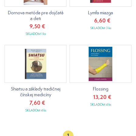
Dornova metóda pre dojčatá
Lymfa miazga
a deti
6,60 €
9,50 €
SKLADOM 3 ks
SKLADOM 1 ks
Shiatsu a základy tradičnej
Flossing
čínskej medicíny
13,20 €
7,60 €
SKLADOM 4 ks
SKLADOM 4 ks
1