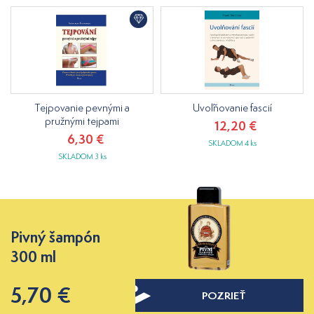
Tejpovanie pevnými a
Uvoľňovanie fascií
pružnými tejpami
12,20 €
6,30 €
SKLADOM 4 ks
SKLADOM 3 ks
Pivný šampón
300 ml
5,70 €
POZRIEŤ