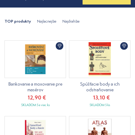
TOP produkty
Najlacnejšie
Najdrahšie
Bankovanie a moxovanie pre
Spúšťacie body a ich
masérov
odstraňovanie
12,90 €
13,10 €
SKLADOM 5 a viac ks
SKLADOM 5 ks