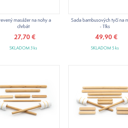
revený masážer na nohy a
Sada bambusových tyčí na 
chrbát
- 11ks
27,70 €
49,90 €
SKLADOM 3 ks
SKLADOM 5 ks