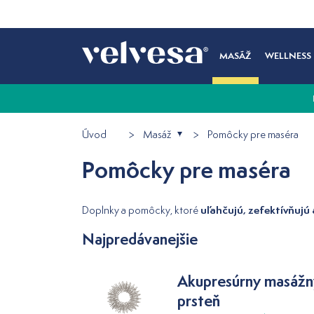
MASÁŽ
WELLNESS
Úvod
Masáž
Pomôcky pre maséra
Pomôcky pre maséra
uľahčujú, zefektívňujú
Doplnky a pomôcky, ktoré
Najpredávanejšie
Akupresúrny masážn
prsteň