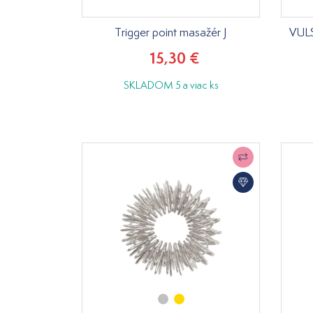
Trigger point masažér J
VULS
15,30 €
SKLADOM 5 a viac ks