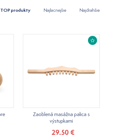
TOP produkty
Najlacnejšie
Najdrahšie
pre
Zaoblená masážna palica s
výstupkami
29,50 €