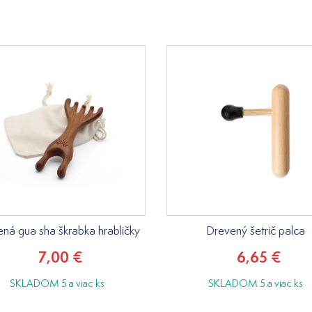
ná gua sha škrabka hrabličky
Drevený šetrič palca
7,00 €
6,65 €
SKLADOM 5 a viac ks
SKLADOM 5 a viac ks