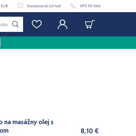
9 EUR
Doručenie do 24 hod
0911 110 064
o na masážny olej s
kom
8,10 €