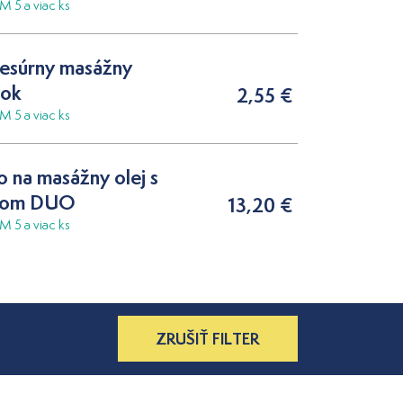
5 a viac ks
esúrny masážny
mok
2,55 €
5 a viac ks
o na masážny olej s
kom DUO
13,20 €
5 a viac ks
ZRUŠIŤ FILTER