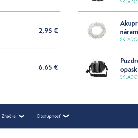
SKLADOM 
Akupr
2,95 €
nára
SKLADOM 
Puzdr
6,65 €
opas
SKLADOM 
Značka
Dostupnosť