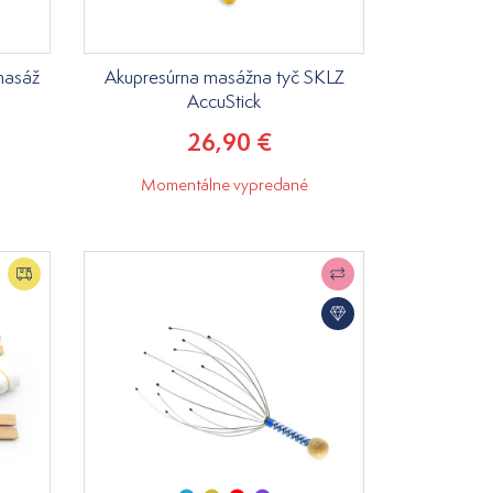
masáž
Akupresúrna masážna tyč SKLZ
AccuStick
26,90 €
Momentálne vypredané