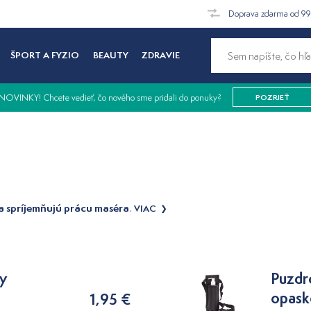
Doprava zdarma od 9
ŠPORT A FYZIO
BEAUTY
ZDRAVIE
NOVINKY! Chcete vedieť, čo nového sme pridali do ponuky?
POZRIEŤ
 a spríjemňujú prácu maséra
.
VIAC
y
Puzdr
opas
1,95 €