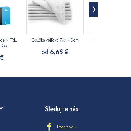
ice NITRIL
Osuška vafľová 70x140cm
Originálny pivný ple
00ks
krém 75ml
od 6,65 €
 €
15,20 €
od
Sledujte nás
Facebook