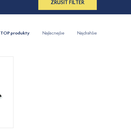
ZRUŠIŤ FILTER
TOP produkty
Najlacnejšie
Najdrahšie