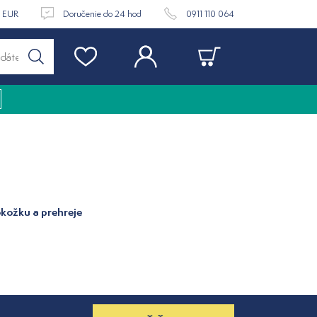
9 EUR
Doručenie do 24 hod
0911 110 064
okožku a prehreje