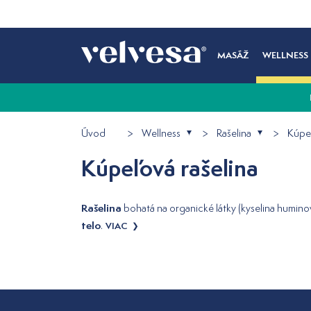
MASÁŽ
WELLNESS
Úvod
Wellness
Rašelina
Kúpeľ
Kúpeľová rašelina
Rašelina
bohatá na organické látky (kyselina huminov
telo
.
VIAC