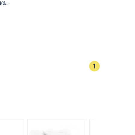
10ks
1