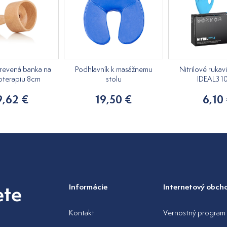
revená banka na
Podhlavník k masážnemu
Nitrilové rukav
terapiu 8cm
stolu
IDEAL3 1
9,62 €
19,50 €
6,10
ete
Informácie
Internetový obch
Kontakt
Vernostný program