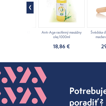
račná pištoľ KiCA K1
Anti-Age rastlinný masážny
Švédska d
olej 1000ml
madero
84,49 €
18,86 €
2
Potrebuj
poradiť ?