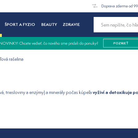
Doprava zdarma od 9
ŠPORT A FYZIO
BEAUTY
ZDRAVIE
NOVINKY! Chcete vedieť, čo nového sme pridali do ponuky?
POZRIEŤ
ová rašelina
vyživí a detoxikuje p
á, triesloviny a enzýmy) a minerály počas kúpeľa