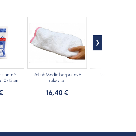
nstantné
RehabMedic bezprstové
Medovkový rastlin
o 10x15cm
rukavice
masážny olej 250m
 €
16,40 €
7,20 €