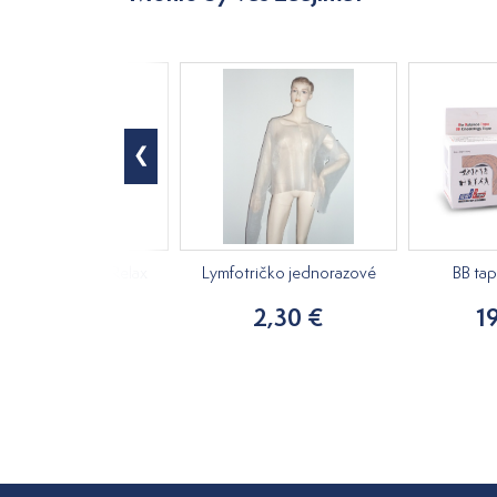
ový masážny olej Relax
Lymfotričko jednorazové
BB ta
250ml
2,30 €
1
15,20 €