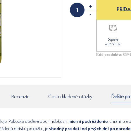
+
PRIDA
-
Doprava
od 2,19 EUR
Kód produktu:
8594
Recenzie
Často kladené otázky
Ďalšie pr
mierni podráždenie
 oleje. Pokožke dodáva pocit hebkosti,
, chráni ju 
vhodný pre deti od prvých dní po narode
ráždenú detskú pokožku, je