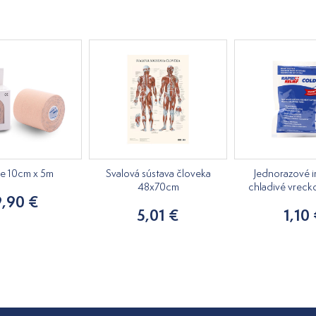
pe 10cm x 5m
Svalová sústava človeka
Jednorazové i
48x70cm
chladivé vreck
9,90 €
5,01 €
1,10