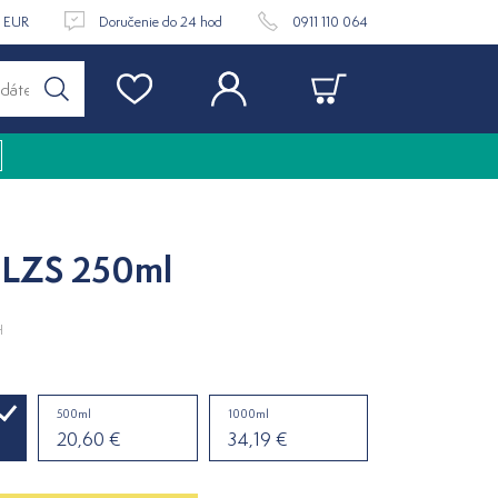
9 EUR
Doručenie do 24 hod
0911 110 064
 LZS 250ml
H
500ml
1000ml
20,60 €
34,19 €