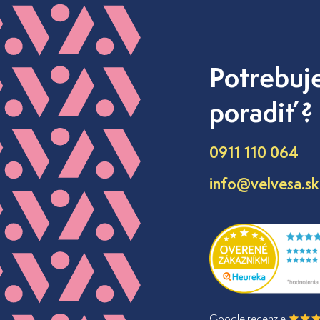
Potrebuj
poradiť ?
0911 110 064
info@velvesa.sk
Google recenzie