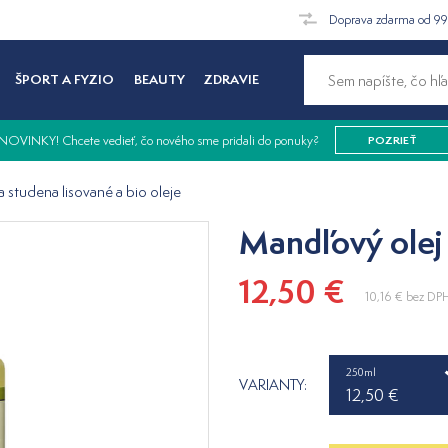
Doprava zdarma od 9
ŠPORT A FYZIO
BEAUTY
ZDRAVIE
NOVINKY! Chcete vedieť, čo nového sme pridali do ponuky?
POZRIEŤ
a studena lisované a bio oleje
Mandľový olej
12,50 €
10,16 €
bez DP
250ml
VARIANTY:
12,50 €