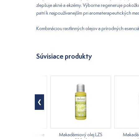
zlepšuje akné a ekzémy. Výborne regeneruje pokožk
patrí k najpoužívanejším pri aromaterapeutických mas
Kombináciou rastlinných olejov a prírodných esenciál
Súvisiace produkty
ý masážny olej Celuline
Makadámiový olej LZS
Makadám