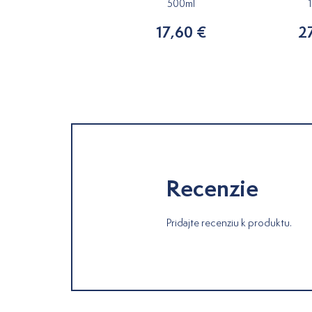
1000ml
500ml
38,20 €
17,60 €
2
Recenzie
Pridajte recenziu k produktu.