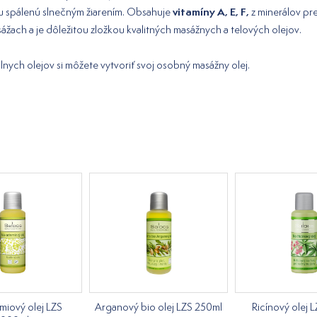
vitamíny A, E, F,
u spálenú slnečným žiarením. Obsahuje
z minerálov p
ážach a je dôležitou zložkou kvalitných masážnych a telových olejov.
nych olejov si môžete vytvoriť svoj osobný masážny olej.
iový olej LZS
Arganový bio olej LZS 250ml
Ricínový olej 