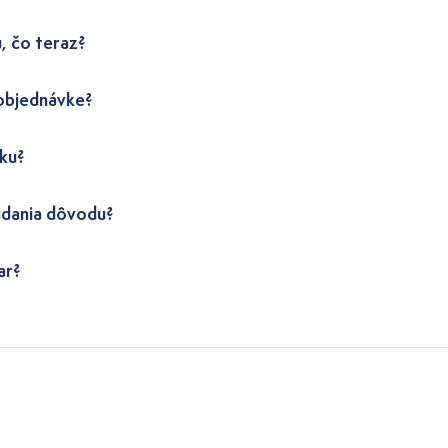
, čo teraz?
 objednávke?
ku?
udania dôvodu?
ar?