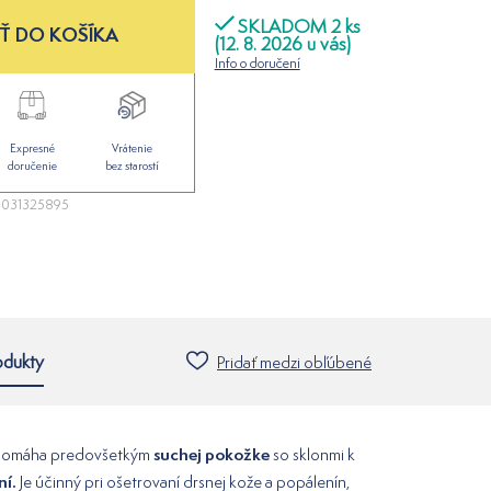
SKLADOM 2 ks
Ť DO KOŠÍKA
(12. 8. 2026 u vás)
Info o doručení
Expresné
Vrátenie
doručenie
bez starostí
031325895
odukty
Pridať medzi obľúbené
suchej pokožke
a pomáha predovšetkým
so sklonmi k
ní.
Je účinný pri ošetrovaní drsnej kože a popálenín,