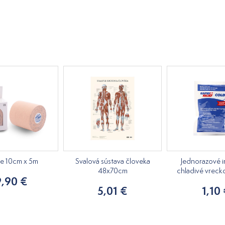
pe 10cm x 5m
Svalová sústava človeka
Jednorazové i
48x70cm
chladivé vreck
9,90 €
5,01 €
1,10