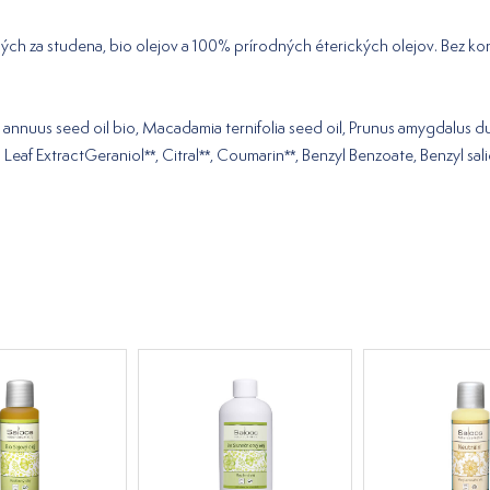
ných za studena, bio olejov a 100% prírodných éterických olejov. Bez k
s annuus seed oil bio, Macadamia ternifolia seed oil, Prunus amygdalus d
 Leaf ExtractGeraniol**, Citral**, Coumarin**, Benzyl Benzoate, Benzyl sali