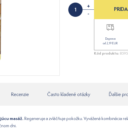
+
PRIDA
-
Doprava
od 2,19 EUR
Kód produktu:
859
Recenzie
Často kladené otázky
Ďalšie pr
ujúcu masáž.
Regeneruje a zvláčňuje pokožku. Vyvážená kombinácia re
čnom dni.