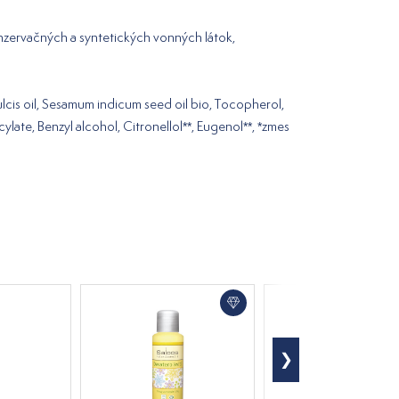
onzervačných a syntetických vonných látok,
ulcis oil, Sesamum indicum seed oil bio, Tocopherol,
cylate, Benzyl alcohol, Citronellol**, Eugenol**, *zmes