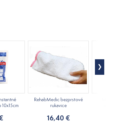
nstantné
RehabMedic bezprstové
Medovkový rastlin
o 10x15cm
rukavice
masážny olej 250m
 €
16,40 €
7,20 €