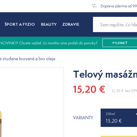
Doprava zdarma od 9
ŠPORT A FYZIO
BEAUTY
ZDRAVIE
NOVINKY! Chcete vedieť, čo nového sme pridali do ponuky?
POZRIEŤ
a studena lisované a bio oleje
Telový masážn
15,20 €
12,36 €
bez DP
250ml
VARIANTY:
15,20 €