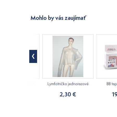
Mohlo by vás zaujímať
ový masážny olej Relax
Lymfotričko jednorazové
BB ta
250ml
2,30 €
1
15,20 €