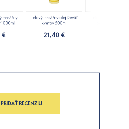
vý masážny
Telový masážny olej Deväť
Telový a pleťový mas
y 1000ml
kvetov 500ml
olej Mojito 1000m
 €
21,40 €
39,90 €
PRIDAŤ RECENZIU