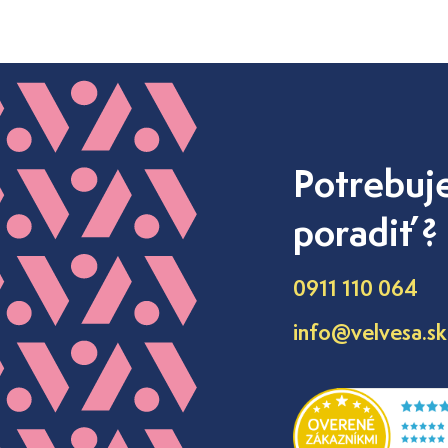
Potrebuj
poradiť ?
0911 110 064
info@velvesa.sk