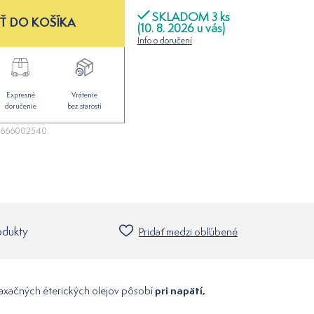
SKLADOM 3 ks
Ť DO KOŠÍKA
(10. 8. 2026 u vás)
Info o doručení
Expresné
Vrátenie
doručenie
bez starostí
5666002540
odukty
Pridať medzi obľúbené
pri napätí,
laxačných éterických olejov pôsobí