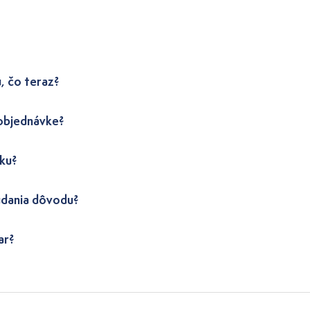
, čo teraz?
 objednávke?
ku?
udania dôvodu?
ar?