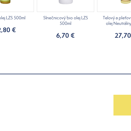
olej LZS 500ml
Slnečnicový bio olej LZS
Telový a pleťo
500ml
olej Neutráln
2,80 €
6,70 €
27,70