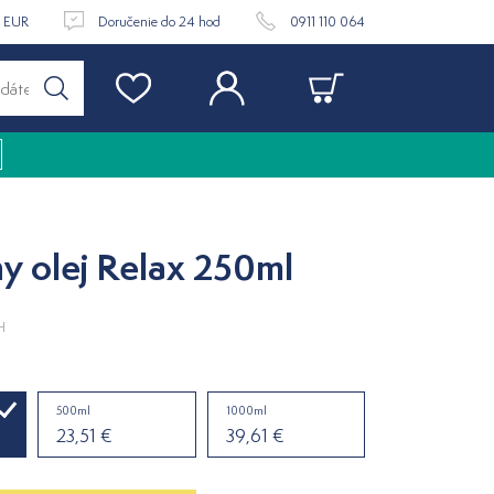
9 EUR
Doručenie do 24 hod
0911 110 064
y olej Relax 250ml
H
500ml
1000ml
23,51 €
39,61 €