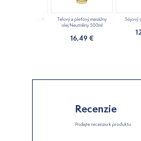
uľový olej LZS 1000ml
Telový a pleťový masážny
Sójový 
olej Neutrálny 500ml
30,55 €
1
16,49 €
Recenzie
Pridajte recenziu k produktu.