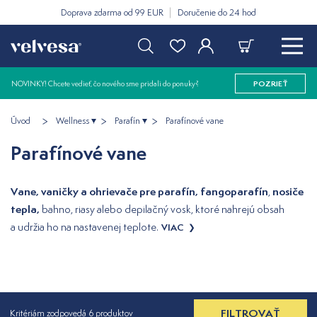
Doprava zdarma od 99 EUR
Doručenie do 24 hod
NOVINKY! Chcete vedieť, čo nového sme pridali do ponuky?
POZRIEŤ
Úvod
Wellness
Parafín
Parafínové vane
Parafínové vane
Vane, vaničky a ohrievače pre parafín, fangoparafín
nosiče
,
tepla,
bahno, riasy alebo depilačný vosk, ktoré nahrejú obsah
a udržia ho na nastavenej teplote.
VIAC
FILTROVAŤ
Kritériám zodpovedá 6 produktov