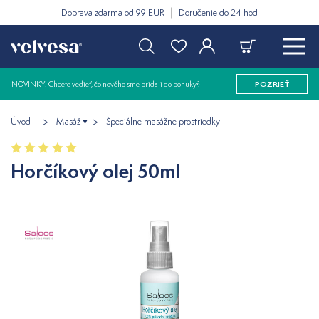
Doprava zdarma od 99 EUR
Doručenie do 24 hod
NOVINKY! Chcete vedieť, čo nového sme pridali do ponuky?
POZRIEŤ
Úvod
Masáž
Špeciálne masážne prostriedky
Horčíkový olej 50ml