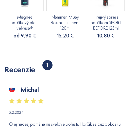
Magnea
Namman Muay
Hrejivý sprej s
horčíkový olej -
Boxing Liniment
horčíkom SPORT
velvesa®
120ml
BEFORE 125ml
od 9,90 €
15,20 €
10,80 €
1
Recenzie
Michal
5.2.2024
Olej naozaj pomáha na svalové bolesti. Horčík sa cez pokožku