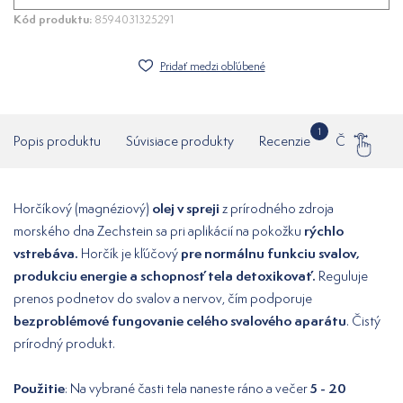
Kód produktu:
8594031325291
Pridať medzi obľúbené
1
Popis produktu
Súvisiace produkty
Recenzie
Často klade
olej v spreji
Horčíkový (magnéziový)
z prírodného zdroja
rýchlo
morského dna Zechstein sa pri aplikácií na pokožku
vstrebáva.
pre normálnu funkciu svalov,
Horčík je kľúčový
produkciu energie a schopnosť tela detoxikovať.
Reguluje
prenos podnetov do svalov a nervov, čím podporuje
bezproblémové fungovanie celého svalového aparátu
. Čistý
prírodný produkt.
Použitie
5 - 20
: Na vybrané časti tela naneste ráno a večer