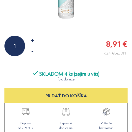
+
8,91 €
-
7,24 €bez DPH
SKLADOM 4 ks (zajtra u vás)
Info o doručení
PRIDAŤ DO KOŠÍKA
Doprava
Expresné
Vrátenie
od 2,19 EUR
doručenie
bez starostí