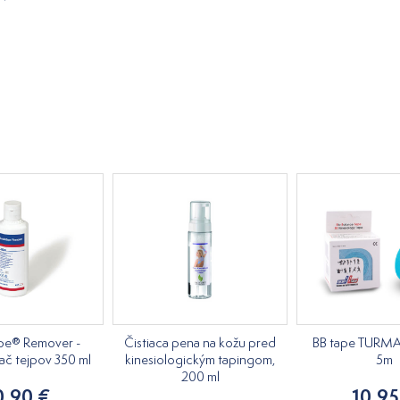
pe® Remover -
Čistiaca pena na kožu pred
BB tape TURMA
ač tejpov 350 ml
kinesiologickým tapingom,
5m
200 ml
0,90 €
10,95