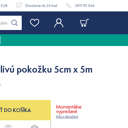
9 EUR
Doručenie do 24 hod
0911 110 064
tlivú pokožku 5cm x 5m
H
Momentálne
Ť DO KOŠÍKA
vypredané
Info o doručení