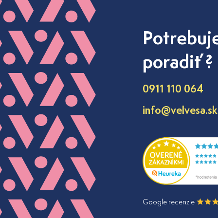
Potrebuj
poradiť ?
0911 110 064
info@velvesa.sk
Google recenzie