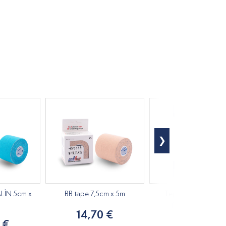
LÍN 5cm x
BB tape 7,5cm x 5m
Tejpovanie pevnými
pružnými tejpami
14,70 €
 €
6,30 €