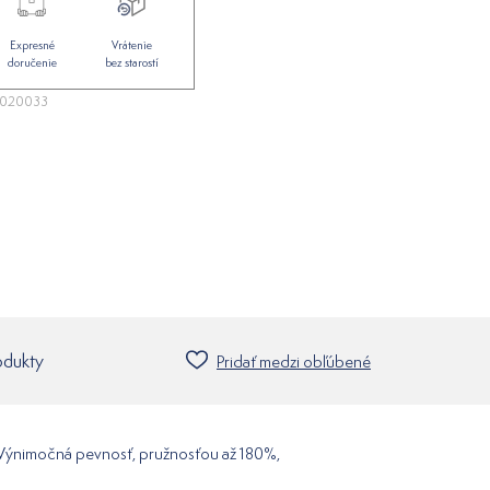
Expresné
Vrátenie
doručenie
bez starostí
7020033
odukty
Pridať medzi obľúbené
. Výnimočná pevnosť, pružnosťou až 180%,