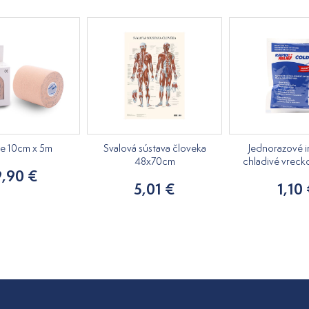
pe 10cm x 5m
Svalová sústava človeka
Jednorazové i
48x70cm
chladivé vreck
9,90 €
5,01 €
1,10