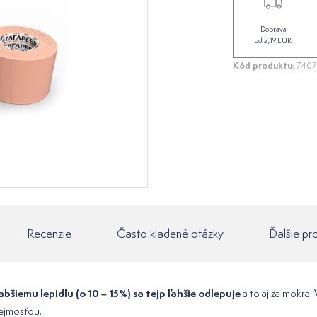
Doprava
od 2,19 EUR
Kód produktu:
740
Recenzie
Často kladené otázky
Ďalšie pr
bšiemu lepidlu (o 10 – 15%) sa tejp ľahšie odlepuje
a to aj za mokra
rejmosťou.