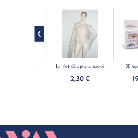
ový masážny olej Relax
Lymfotričko jednorazové
BB ta
250ml
2,30 €
1
15,20 €