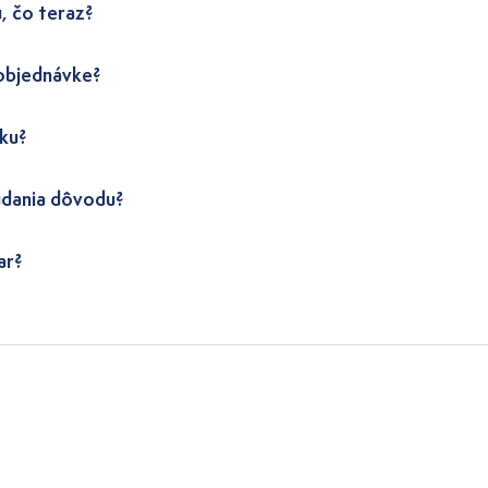
, čo teraz?
 objednávke?
ku?
udania dôvodu?
ar?