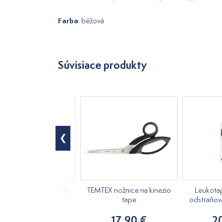
Farba
: béžová
Súvisiace produkty
ape na lymfu 5cm x 5m
TEMTEX nožnice na kinezio
Leukota
dierkovaný
tape
odstraňov
12,10 €
17,90 €
2