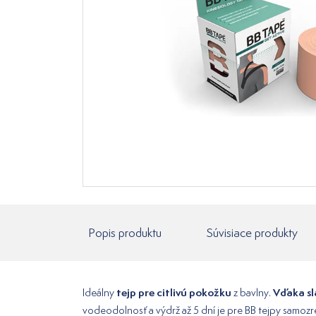
Popis produktu
Súvisiace produkty
tejp pre citlivú pokožku
Vďaka sla
Ideálny
z bavlny.
vodeodolnosť a výdrž až 5 dní je pre BB tejpy samoz