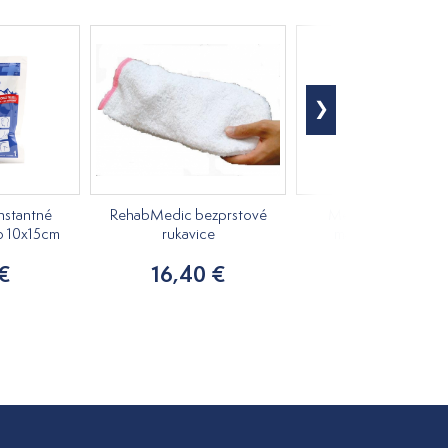
nstantné
RehabMedic bezprstové
Medovkový rastlin
o 10x15cm
rukavice
masážny olej 250m
 €
16,40 €
7,20 €