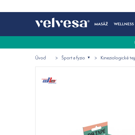
MASÁŽ
WELLNESS
Úvod
Šport a fyzio
Kineziologické te