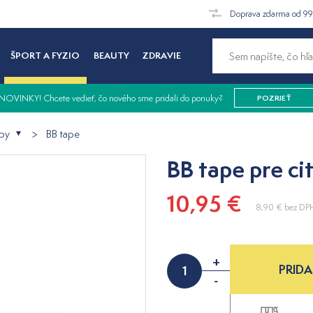
Doprava zdarma od 9
ŠPORT A FYZIO
BEAUTY
ZDRAVIE
NOVINKY! Chcete vedieť, čo nového sme pridali do ponuky?
POZRIEŤ
jpy
BB tape
BB tape pre ci
10,95 €
8,90 €
bez DP
+
PRIDA
-