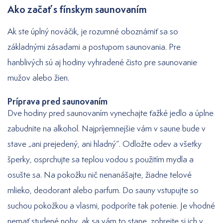
Ako začať s fínskym saunovaním
Ak ste úplný nováčik, je rozumné oboznámiť sa so
základnými zásadami a postupom saunovania. Pre
hanblivých sú aj hodiny vyhradené čisto pre saunovanie
mužov alebo žien.
Príprava pred saunovaním
Dve hodiny pred saunovaním vynechajte ťažké jedlo a úplne
zabudnite na alkohol. Najpríjemnejšie vám v saune bude v
stave „ani prejedený, ani hladný“. Odložte odev a všetky
šperky, osprchujte sa teplou vodou s použitím mydla a
osušte sa. Na pokožku nič nenanášajte, žiadne telové
mlieko, deodorant alebo parfum. Do sauny vstupujte so
suchou pokožkou a vlasmi, podporíte tak potenie. Je vhodné
nemať studené nohy, ak sa vám to stane, zohrejte si ich v