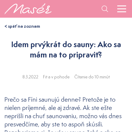
< späť na zoznam
Idem prvýkrát do sauny: Ako sa
mám na to pripraviť?
8.3.2022
Fit a v pohode
Čítanie do 10 minút
Prečo sa Fíni saunujú denne? Pretože je to
nielen príjemné, ale aj zdravé. Ak ste ešte
neprišli na chuť saunovaniu, možno vás dnes
presvedčíme, aby ste to aspoň skúsili.