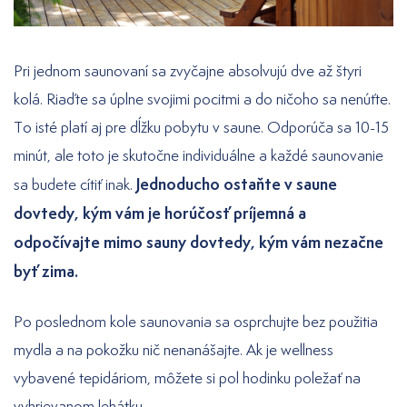
Pri jednom saunovaní sa zvyčajne absolvujú dve až štyri
kolá. Riaďte sa úplne svojimi pocitmi a do ničoho sa nenúťte.
To isté platí aj pre dĺžku pobytu v saune. Odporúča sa 10-15
minút, ale toto je skutočne individuálne a každé saunovanie
Jednoducho ostaňte v saune
sa budete cítiť inak.
dovtedy, kým vám je horúčosť príjemná a
odpočívajte mimo sauny dovtedy, kým vám nezačne
byť zima.
Po poslednom kole saunovania sa osprchujte bez použitia
mydla a na pokožku nič nenanášajte. Ak je wellness
vybavené tepidáriom, môžete si pol hodinku poležať na
vyhrievanom lehátku.