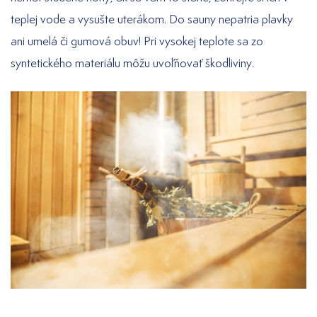
teplej vode a vysušte uterákom. Do sauny nepatria plavky
ani umelá či gumová obuv! Pri vysokej teplote sa zo
syntetického materiálu môžu uvoľňovať škodliviny.