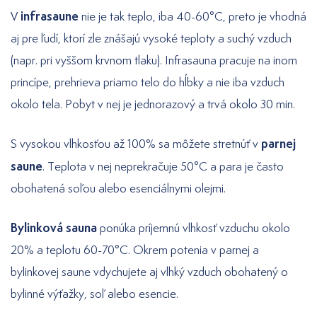
infrasaune
V
nie je tak teplo, iba 40-60°C, preto je vhodná
aj pre ľudí, ktorí zle znášajú vysoké teploty a suchý vzduch
(napr. pri vyššom krvnom tlaku). Infrasauna pracuje na inom
princípe, prehrieva priamo telo do hĺbky a nie iba vzduch
okolo tela. Pobyt v nej je jednorazový a trvá okolo 30 min.
parnej
S vysokou vlhkosťou až 100% sa môžete stretnúť v
saune
. Teplota v nej neprekračuje 50°C a para je často
obohatená soľou alebo esenciálnymi olejmi.
Bylinková sauna
ponúka príjemnú vlhkosť vzduchu okolo
20% a teplotu 60-70°C. Okrem potenia v parnej a
bylinkovej saune vdychujete aj vlhký vzduch obohatený o
bylinné výťažky, soľ alebo esencie.