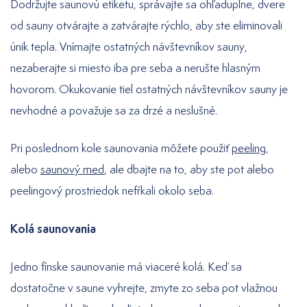
Dodržujte saunovú etiketu, správajte sa ohľaduplne, dvere
od sauny otvárajte a zatvárajte rýchlo, aby ste eliminovali
únik tepla. Vnímajte ostatných návštevníkov sauny,
nezaberajte si miesto iba pre seba a nerušte hlasným
hovorom. Okukovanie tiel ostatných návštevníkov sauny je
nevhodné a považuje sa za drzé a neslušné.
Pri poslednom kole saunovania môžete použiť
peeling
,
alebo
saunový med
, ale dbajte na to, aby ste pot alebo
peelingový prostriedok nefŕkali okolo seba.
Kolá saunovania
Jedno fínske saunovanie má viaceré kolá. Keď sa
dostatočne v saune vyhrejte, zmyte zo seba pot vlažnou