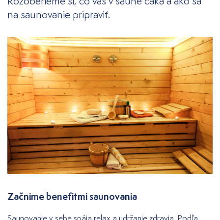
Rozoberieme si, čo vás v saune čaká a ako sa
na saunovanie pripraviť.
Začnime benefitmi saunovania
Saunovanie v sebe spája relax a udržanie zdravia. Podľa