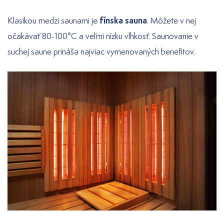
fínska sauna
Klasikou medzi saunami je
. Môžete v nej
očakávať 80-100°C a veľmi nízku vlhkosť. Saunovanie v
suchej saune prináša najviac vymenovaných benefitov.