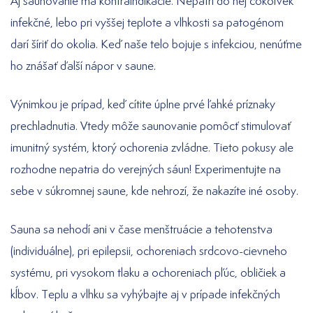
Aj saunovanie má kontraindikácie. Nepatrí do nej čokoľvek
infekčné, lebo pri vyššej teplote a vlhkosti sa patogénom
darí šíriť do okolia. Keď naše telo bojuje s infekciou, nenúťme
ho znášať ďalší nápor v saune.
Výnimkou je prípad, keď cítite úplne prvé ľahké príznaky
prechladnutia. Vtedy môže saunovanie pomôcť stimulovať
imunitný systém, ktorý ochorenia zvládne. Tieto pokusy ale
rozhodne nepatria do verejných sáun! Experimentujte na
sebe v súkromnej saune, kde nehrozí, že nakazíte iné osoby.
Sauna sa nehodí ani v čase menštruácie a tehotenstva
(individuálne), pri epilepsii, ochoreniach srdcovo-cievneho
systému, pri vysokom tlaku a ochoreniach pľúc, obličiek a
kĺbov. Teplu a vlhku sa vyhýbajte aj v prípade infekčných