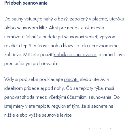
Priebeh saunovania
Do sauny vstupujte nahý a bosý, zabalený v plachte, uteráku
alebo saunovom
kilte
. Ak si pre nedostatok miesta
nemôžete ľahnúť a budete pri saunovaní sedieť, vplyvom
rozdielu teplôt v úrovni nôh a hlavy sa telo nerovnomerne
zohrieva. Môžete použiť
klobúk na saunovanie
, ochráni hlavu
pred prílišným prehrievaním.
Vždy si pod seba podkladajte
plachtu
alebo uterák, v
ideálnom prípade aj pod nohy. Čo sa teploty týka, musí
panovať zhoda medzi všetkými účastníkmi saunovania. Do
istej miery viete teplotu regulovať tým, že si sadnete na
nižšie alebo vyššie saunové lavice.