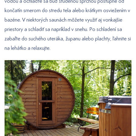
vodou a ochlaďte sa buď studenou sprchou postupne od
končatín smerom do stredu tela alebo krátkym osviežením v
bazéne. V niektorých saunách môžete využiť aj vonkajšie
priestory a schladiť sa napríklad v snehu. Po schladení sa
zabaľte do suchého uteráka, županu alebo plachty, ľahnite si
na lehátko a relaxujte.