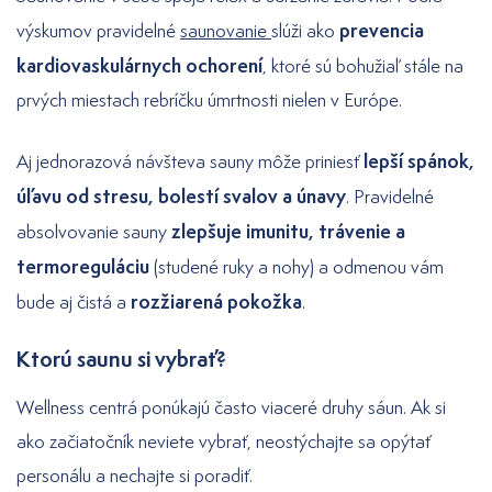
prevencia
výskumov pravidelné
saunovanie
slúži ako
kardiovaskulárnych ochorení
, ktoré sú bohužiaľ stále na
prvých miestach rebríčku úmrtnosti nielen v Európe.
lepší spánok,
Aj jednorazová návšteva sauny môže priniesť
úľavu od stresu, bolestí svalov a únavy
. Pravidelné
zlepšuje imunitu, trávenie a
absolvovanie sauny
termoreguláciu
(studené ruky a nohy) a odmenou vám
rozžiarená pokožka
bude aj čistá a
.
Ktorú saunu si vybrať?
Wellness centrá ponúkajú často viaceré druhy sáun. Ak si
ako začiatočník neviete vybrať, neostýchajte sa opýtať
personálu a nechajte si poradiť.