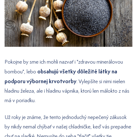
Pokojne by sme ich mohli nazvať i "zdravou minerálovou
obsahujú všetky dôležité látky na
bombou", lebo
podporu výbornej krvotvorby
. Vylepšíte si nimi nielen
hladinu železa, ale i hladinu vápnika, ktorú len málokto z nás
má v poriadku.
Už roky je známe, že tento jednoduchý nepečený zákusok
by nikdy nemal chýbať v našej chladničke, keď vás prepadne
chuť na sladké. Nemusíte do seba "tlačiť" všetky tie