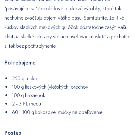
"prisávajúce sa" čokoládové a tukové výrobky, ktoré tak
nechutne zväčšujú objem vášho pásu. Sami zistíte, že 4 -5
kúskov sladkých makových guľôčok dostatočne zasýti vašu
chuť na sladké tak, aby ste nemuseli viac maškrtiť a pochutíte
si tak bez pocitu zlyhania.
Potrebujeme
:
250 g maku
100 g lieskových (vlašských) orechov
100 g hrozienok
2 - 3 PL medu
60 - 100 g kokosovej múčky na obaľovanie
Postup