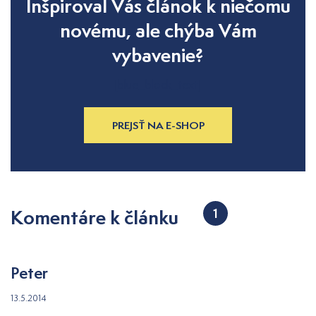
Inšpiroval Vás článok k niečomu
novému, ale chýba Vám
vybavenie?
[blue_block_text]
PREJSŤ NA E-SHOP
Komentáre k článku
1
Peter
13.5.2014