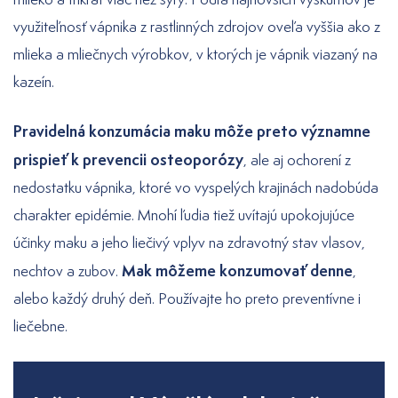
využiteľnosť vápnika z rastlinných zdrojov oveľa vyššia ako z
mlieka a mliečnych výrobkov, v ktorých je vápnik viazaný na
kazeín.
Pravidelná konzumácia maku môže preto významne
prispieť k prevencii osteoporózy
, ale aj ochorení z
nedostatku vápnika, ktoré vo vyspelých krajinách nadobúda
charakter epidémie. Mnohí ľudia tiež uvítajú upokojujúce
účinky maku a jeho liečivý vplyv na zdravotný stav vlasov,
Mak môžeme konzumovať denne
nechtov a zubov.
,
alebo každý druhý deň. Používajte ho preto preventívne i
liečebne.