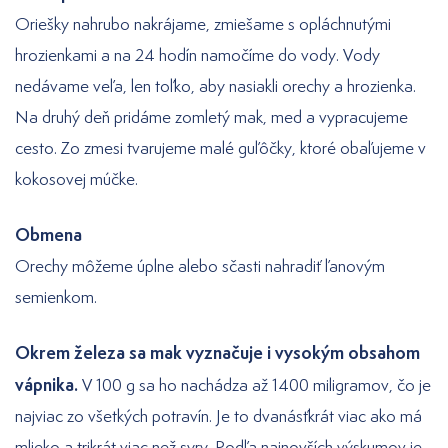
Oriešky nahrubo nakrájame, zmiešame s opláchnutými
hrozienkami a na 24 hodín namočíme do vody. Vody
nedávame veľa, len toľko, aby nasiakli orechy a hrozienka.
Na druhý deň pridáme zomletý mak, med a vypracujeme
cesto. Zo zmesi tvarujeme malé guľôčky, ktoré obaľujeme v
kokosovej múčke.
Obmena
Orechy môžeme úplne alebo sčasti nahradiť ľanovým
semienkom.
Okrem železa sa mak vyznačuje i vysokým obsahom
vápnika.
V 100 g sa ho nachádza až 1400 miligramov, čo je
najviac zo všetkých potravín. Je to dvanásťkrát viac ako má
mlieko a trikrát viac než syry. Podľa najnovších výskumov je