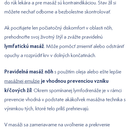
do rúk lekára a pre masáž sú kontraindikáciou. Stav žíl si
môžete nechať odborne a bezbolestne skontrolovať.
Ak pociťujete len počiatočný diskomfort v oblasti nôh,
prehodnoťte svoj životný štýl a zvážte pravidelnú
lymfatickú masáž
. Môže pomôcť zmierniť alebo odstrániť
opuchy a rozprúdiť krv v dolných končatinách.
Pravidelná masáž nôh
s použitím oleja alebo ešte lepšie
je vhodnou prevenciou vzniku
masážnej emulzie
kŕčových žíl
. Okrem spomínanej lymfodrenáže je v rámci
prevencie vhodná v podstate akákoľvek masážna technika s
výnimkou tých, ktoré telo príliš prehrievajú.
V masáži sa zameriavame na uvoľnenie a prekrvenie