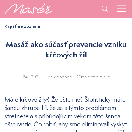
< späť na zoznam
Masáž ako súčasť prevencie vzniku
kŕčových žíl
24.1.2022
Fit a v pohode
Čítanie na 5 minút
Máte kŕčové žily? Že ešte nie? Štatisticky máte
šancu zhruba 1:1, že sa s týmto problémom
stretnete a s pribúdajúcim vekom táto šanca
ešte rastie. Čo robiť, aby sme eliminovali výskyt