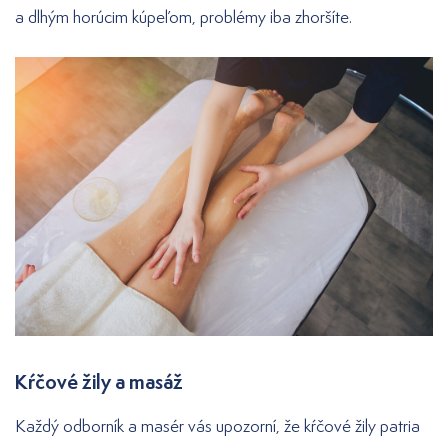
a dlhým horúcim kúpeľom, problémy iba zhoršíte.
Kŕčové žily a masáž
Každý odborník a masér vás upozorní, že kŕčové žily patria