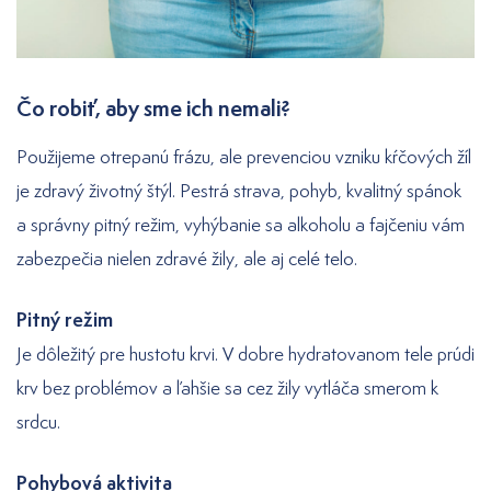
Čo robiť, aby sme ich nemali?
Použijeme otrepanú frázu, ale prevenciou vzniku kŕčových žíl
je zdravý životný štýl. Pestrá strava, pohyb, kvalitný spánok
a správny pitný režim, vyhýbanie sa alkoholu a fajčeniu vám
zabezpečia nielen zdravé žily, ale aj celé telo.
Pitný režim
Je dôležitý pre hustotu krvi. V dobre hydratovanom tele prúdi
krv bez problémov a ľahšie sa cez žily vytláča smerom k
srdcu.
Pohybová aktivita