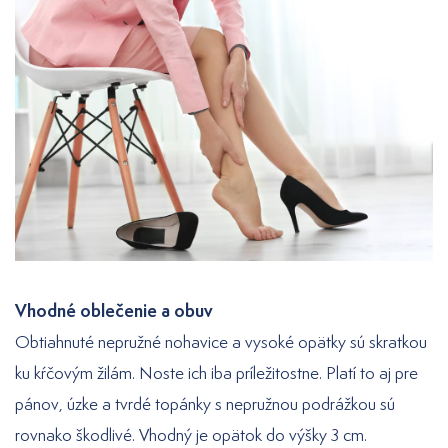
Vhodné oblečenie a obuv
Obtiahnuté nepružné nohavice a vysoké opätky sú skratkou
ku kŕčovým žilám. Noste ich iba príležitostne. Platí to aj pre
pánov, úzke a tvrdé topánky s nepružnou podrážkou sú
rovnako škodlivé. Vhodný je opätok do výšky 3 cm.