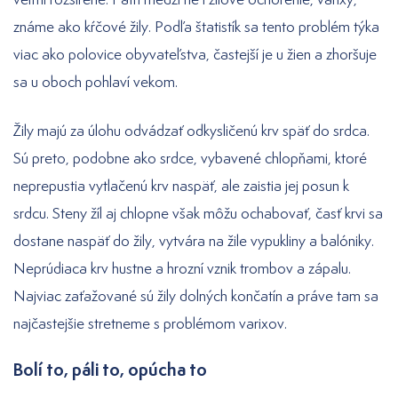
známe ako kŕčové žily. Podľa štatistík sa tento problém týka
viac ako polovice obyvateľstva, častejší je u žien a zhoršuje
sa u oboch pohlaví vekom.
Žily majú za úlohu odvádzať odkysličenú krv späť do srdca.
Sú preto, podobne ako srdce, vybavené chlopňami, ktoré
neprepustia vytlačenú krv naspäť, ale zaistia jej posun k
srdcu. Steny žíl aj chlopne však môžu ochabovať, časť krvi sa
dostane naspäť do žily, vytvára na žile vypukliny a balóniky.
Neprúdiaca krv hustne a hrozní vznik trombov a zápalu.
Najviac zaťažované sú žily dolných končatín a práve tam sa
najčastejšie stretneme s problémom varixov.
Bolí to, páli to, opúcha to