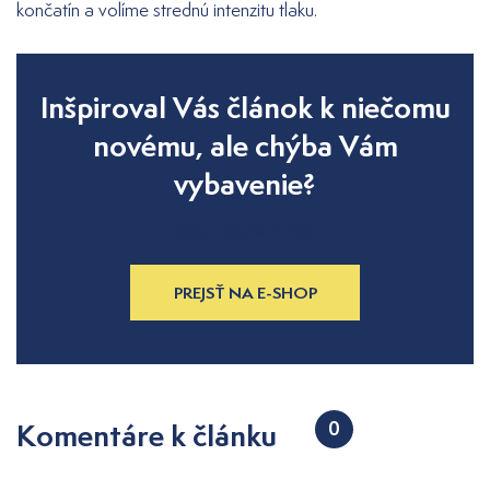
končatín a volíme strednú intenzitu tlaku.
Inšpiroval Vás článok k niečomu
novému, ale chýba Vám
vybavenie?
[blue_block_text]
PREJSŤ NA E-SHOP
Komentáre k článku
0