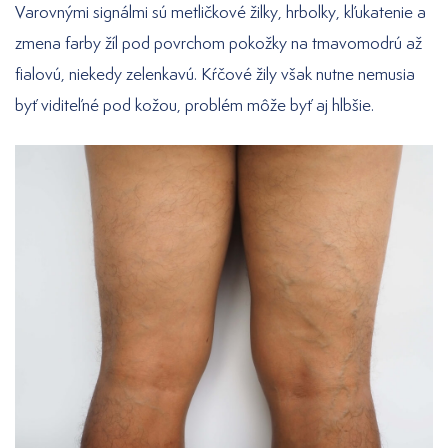
Varovnými signálmi sú metličkové žilky, hrbolky, kľukatenie a
zmena farby žíl pod povrchom pokožky na tmavomodrú až
fialovú, niekedy zelenkavú. Kŕčové žily však nutne nemusia
byť viditeľné pod kožou, problém môže byť aj hlbšie.