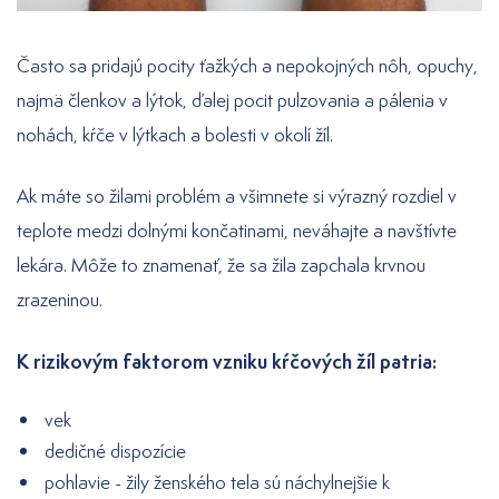
Často sa pridajú pocity ťažkých a nepokojných nôh, opuchy,
najmä členkov a lýtok, ďalej pocit pulzovania a pálenia v
nohách, kŕče v lýtkach a bolesti v okolí žíl.
Ak máte so žilami problém a všimnete si výrazný rozdiel v
teplote medzi dolnými končatinami, neváhajte a navštívte
lekára. Môže to znamenať, že sa žila zapchala krvnou
zrazeninou.
K rizikovým faktorom vzniku kŕčových žíl patria:
vek
dedičné dispozície
pohlavie - žily ženského tela sú náchylnejšie k