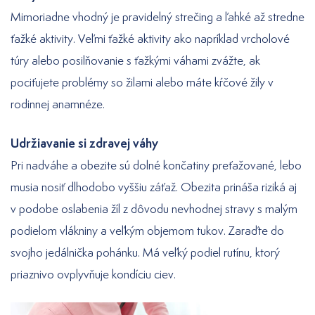
Mimoriadne vhodný je pravidelný strečing a ľahké až stredne
ťažké aktivity. Veľmi ťažké aktivity ako napríklad vrcholové
túry alebo posilňovanie s ťažkými váhami zvážte, ak
pociťujete problémy so žilami alebo máte kŕčové žily v
rodinnej anamnéze.
Udržiavanie si zdravej váhy
Pri nadváhe a obezite sú dolné končatiny preťažované, lebo
musia nosiť dlhodobo vyššiu záťaž. Obezita prináša riziká aj
v podobe oslabenia žíl z dôvodu nevhodnej stravy s malým
podielom vlákniny a veľkým objemom tukov. Zaraďte do
svojho jedálnička pohánku. Má veľký podiel rutínu, ktorý
priaznivo ovplyvňuje kondíciu ciev.