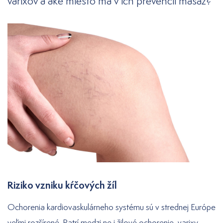
varixov a aké miesto má v ich prevencii masáž?
Riziko vzniku kŕčových žíl
Ochorenia kardiovaskulárneho systému sú v strednej Európe
veľmi rozšírené. Patrí medzi ne i žilové ochorenie, varixy,