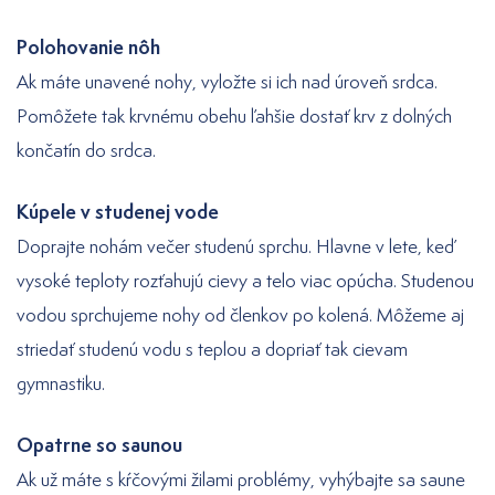
Polohovanie nôh
Ak máte unavené nohy, vyložte si ich nad úroveň srdca.
Pomôžete tak krvnému obehu ľahšie dostať krv z dolných
končatín do srdca.
Kúpele v studenej vode
Doprajte nohám večer studenú sprchu. Hlavne v lete, keď
vysoké teploty rozťahujú cievy a telo viac opúcha. Studenou
vodou sprchujeme nohy od členkov po kolená. Môžeme aj
striedať studenú vodu s teplou a dopriať tak cievam
gymnastiku.
Opatrne so saunou
Ak už máte s kŕčovými žilami problémy, vyhýbajte sa saune