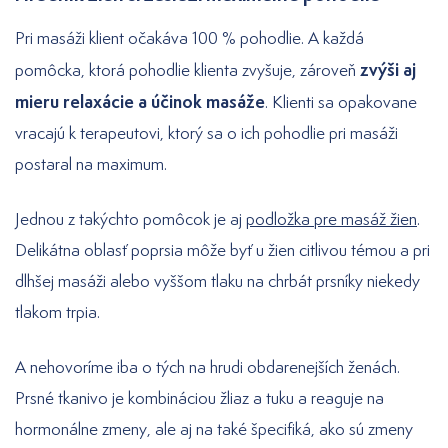
Pri masáži klient očakáva 100 % pohodlie. A každá
zvýši aj
pomôcka, ktorá pohodlie klienta zvyšuje, zároveň
mieru relaxácie a účinok masáže
. Klienti sa opakovane
vracajú k terapeutovi, ktorý sa o ich pohodlie pri masáži
postaral na maximum.
Jednou z takýchto pomôcok je aj
podložka pre masáž žien
.
Delikátna oblasť poprsia môže byť u žien citlivou témou a pri
dlhšej masáži alebo vyššom tlaku na chrbát prsníky niekedy
tlakom trpia.
A nehovoríme iba o tých na hrudi obdarenejších ženách.
Prsné tkanivo je kombináciou žliaz a tuku a reaguje na
hormonálne zmeny, ale aj na také špecifiká, ako sú zmeny