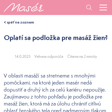
< späť na zoznam
Oplatí sa podložka pre masáž žien?
14.0.2025
Velvesa odporúča
Čítanie na 2 minúty
V oblasti masáží sa stretneme s mnohými
pomôckami, na ktoré jeden masér nedá
dopustiť a druhý ich za celú kariéru nepoužije.
Zaujímavou z tohto pohľadu je podložka pre
masáž žien, ktorá má za úlohu chrániť citlivú
oblasť ženského tela pred nadmerným tlakom.