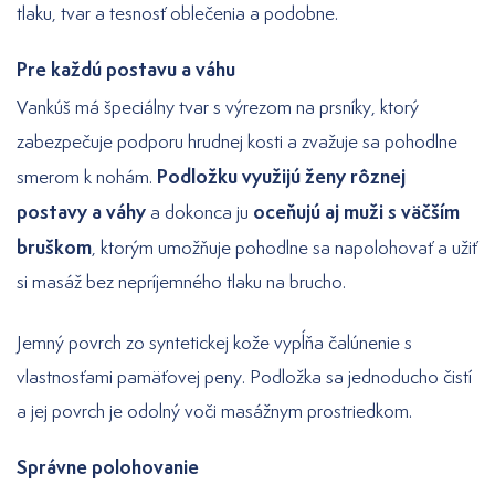
tlaku, tvar a tesnosť oblečenia a podobne.
Pre každú postavu a váhu
Vankúš má špeciálny tvar s výrezom na prsníky, ktorý
zabezpečuje podporu hrudnej kosti a zvažuje sa pohodlne
Podložku využijú ženy rôznej
smerom k nohám.
postavy a váhy
oceňujú aj muži s väčším
a dokonca ju
bruškom
, ktorým umožňuje pohodlne sa napolohovať a užiť
si masáž bez nepríjemného tlaku na brucho.
Jemný povrch zo syntetickej kože vypĺňa čalúnenie s
vlastnosťami pamäťovej peny. Podložka sa jednoducho čistí
a jej povrch je odolný voči masážnym prostriedkom.
Správne polohovanie