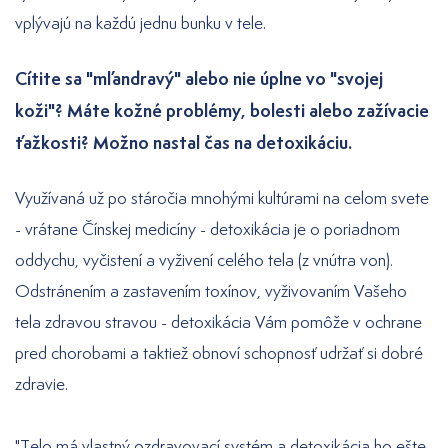
vplývajú na každú jednu bunku v tele.
Cítite sa "mľandravý" alebo nie úplne vo "svojej
koži"? Máte kožné problémy, bolesti alebo zažívacie
ťažkosti? Možno nastal čas na detoxikáciu.
Využívaná už po stáročia mnohými kultúrami na celom svete
- vrátane Čínskej medicíny - detoxikácia je o poriadnom
oddychu, vyčistení a vyživení celého tela (z vnútra von).
Odstránením a zastavením toxínov, vyživovaním Vašeho
tela zdravou stravou - detoxikácia Vám pomôže v ochrane
pred chorobami a taktiež obnoví schopnosť udržať si dobré
zdravie.
"Telo má vlastný ozdravovací systém a detoxikácia ho ešte