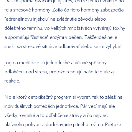
Ďalším spomaľovačom je aj stres, keďže tento uvoľňuje do
tela stresové hormóny. Zatiaľčo tieto hormóny zabezpečia
"adrenalínovú injekciu" na zvládnutie závodu alebo
dôležitého termínu, vo veľkých množstvách vytvárajú toxíny
a spomaľujú "čistiace" enzými v pečeni. Takže ideálne je
snažiť sa stresové situácie odburávať alebo sa im vyhýbať.
Joga a meditácie sú jednoduché a účinné spôsoby
odľahčenia od stresu, pretože resetujú naše telo ale aj
reakcie.
No a ktorý detoxikačný program si vybrať, tak to záleží na
individuálnych potrebách jednotlivca. Pár vecí majú ale
všetky rovnaké a to odľahčenie stravy a čo najviac
aktívneho pohybu a dodržiavanie pitného režimu. Pretože