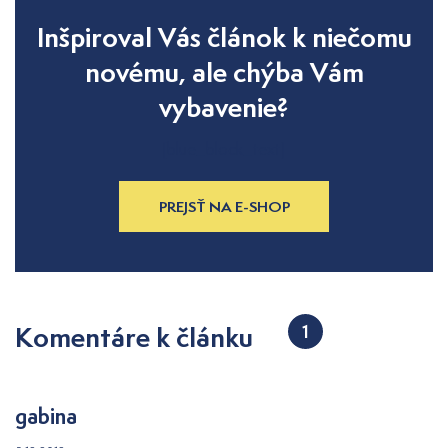
Inšpiroval Vás článok k niečomu
novému, ale chýba Vám
vybavenie?
[blue_block_text]
PREJSŤ NA E-SHOP
Komentáre k článku
1
gabina