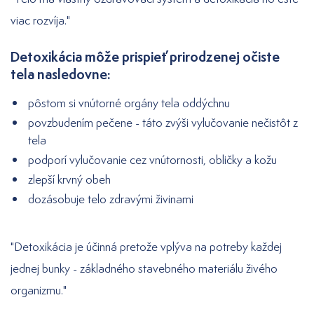
viac rozvíja."
Detoxikácia môže prispieť prirodzenej očiste
tela nasledovne:
pôstom si vnútorné orgány tela oddýchnu
povzbudením pečene - táto zvýši vylučovanie nečistôt z
tela
podporí vylučovanie cez vnútornosti, obličky a kožu
zlepší krvný obeh
dozásobuje telo zdravými živinami
"Detoxikácia je účinná pretože vplýva na potreby každej
jednej bunky - základného stavebného materiálu živého
organizmu."