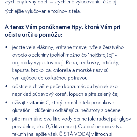
zrýchlený krvný obeh = zrýchlené vylučovanie, čiže aj
rýchlejšie vylučovanie toxínov z tela.
A teraz Vám ponúkneme tipy, ktoré Vám pri
očiste určite pomôžu:
jedzte veľa vlákniny, vrátane tmavej ryže a čerstvého
ovocia a zeleniny (pokiaľ možno čo "najčistejšej" -
organicky vypestovanej). Repa, reďkovky, artičoky,
kapusta, brokolica, chlorella a morské riasy sú
vynikajúcou detoxikačnou potravou
očistite a chráňte pečen konzumáciou byliniek ako
napríklad púpavový koreň, lopúch a pite zelený čaj
užívajte vitamín C, ktorý pomáha telu produkovať
glutatión - zlúčeninu odháňajúcu nečistoty z pečene
pite minimálne dva litre vody denne (ale radšej pár glgov
pravidelne, ako 0,5 litra naraz). Optimálne množstvo
tekutín (najlepšie však ČISTÁ VODA) v litroch si