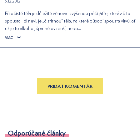
5.12.2012
Při očistě těla je důležité věnovat zvýšenou péči játře, která ač to
spousta lidí neví, je „čistírnou“ těla, na které působí spousta vlivů, ať
už je to alkohol, špatné ovzduší, nebo...
VIAC
PRIDAŤ KOMENTÁR
Odporúčané články