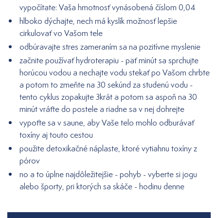
vypočítate: Vaša hmotnosť vynásobená číslom 0,04
hlboko dýchajte, nech má kyslík možnosť lepšie
cirkulovať vo Vašom tele
odbúravajte stres zameraním sa na pozitívne myslenie
začnite používať hydroterapiu - päť minút sa sprchujte
horúcou vodou a nechajte vodu stekať po Vašom chrbte
a potom to zmeňte na 30 sekúnd za studenú vodu -
tento cyklus zopakujte 3krát a potom sa aspoň na 30
minút vráťte do postele a riadne sa v nej dohrejte
vypoťte sa v saune, aby Vaše telo mohlo odburávať
toxíny aj touto cestou
použite detoxikačné náplaste, ktoré vytiahnu toxíny z
pórov
no a to úplne najdôležitejšie - pohyb - vyberte si jogu
alebo športy, pri ktorých sa skáče - hodinu denne