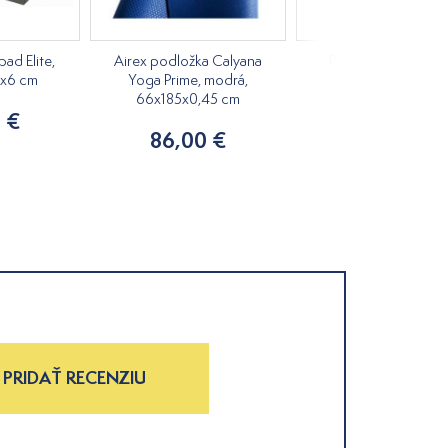
pad Elite,
Airex podložka Calyana
Podložka na cvičen
1x6 cm
Yoga Prime, modrá,
173x58x0,6cm
66x185x0,45 cm
 €
16,90 €
86,00 €
PRIDAŤ RECENZIU