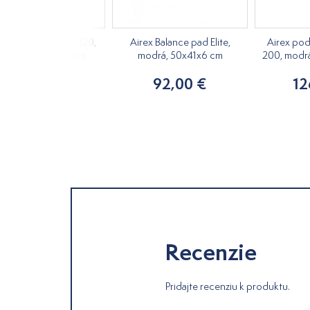
x podložka Fitness 120,
Airex Balance pad Elite,
Airex pod
drá, 120x60x1,5 cm
modrá, 50x41x6 cm
200, modr
81,00 €
92,00 €
12
Recenzie
Pridajte recenziu k produktu.