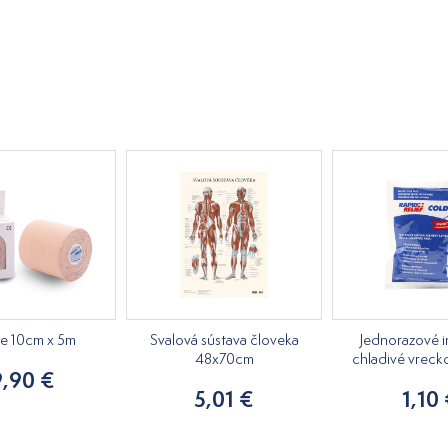
pe 10cm x 5m
Svalová sústava človeka
Jednorazové i
48x70cm
chladivé vreck
9,90 €
5,01 €
1,10