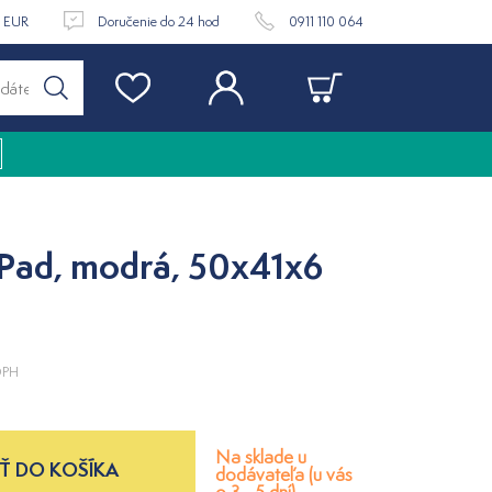
9 EUR
Doručenie do 24 hod
0911 110 064
 Pad, modrá, 50x41x6
DPH
Na sklade u
Ť DO KOŠÍKA
dodávateľa (u vás