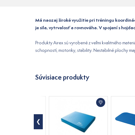
Má naozaj široké využitie pri tréningu koordin
je sila, vytrvalosť a rovnováha. V spojení s hojd
Produkty Airex sú vyrobené z veľmi kvalitného materi
schopností, motoriky, stability. Nestabilné plochy maj
Súvisiace produkty