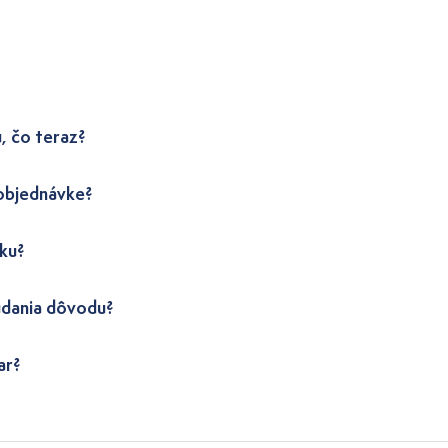
, čo teraz?
 objednávke?
ku?
udania dôvodu?
ar?