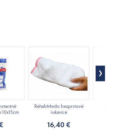
nstantné
RehabMedic bezprstové
Medovkový rastlin
o 10x15cm
rukavice
masážny olej 250m
 €
16,40 €
7,20 €