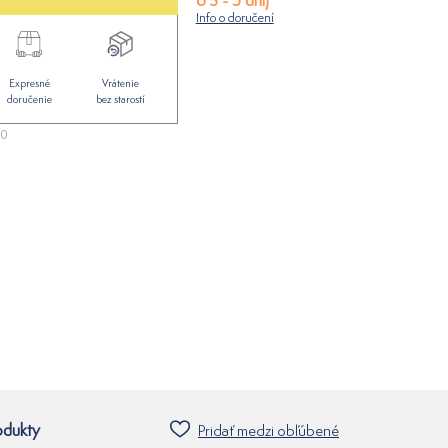
o 3 - 5 dní)
Info o doručení
Expresné
Vrátenie
doručenie
bez starostí
20
odukty
Pridať medzi obľúbené