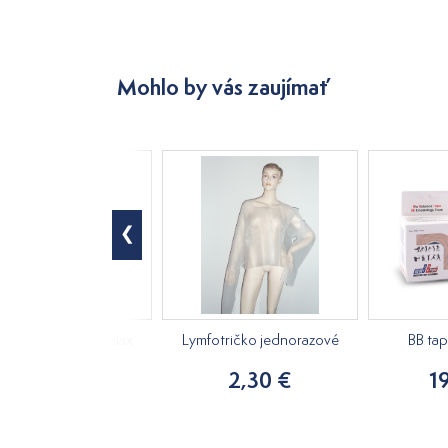
Mohlo by vás zaujímať
ový masážny olej Relax
Lymfotričko jednorazové
BB ta
250ml
2,30 €
1
15,20 €