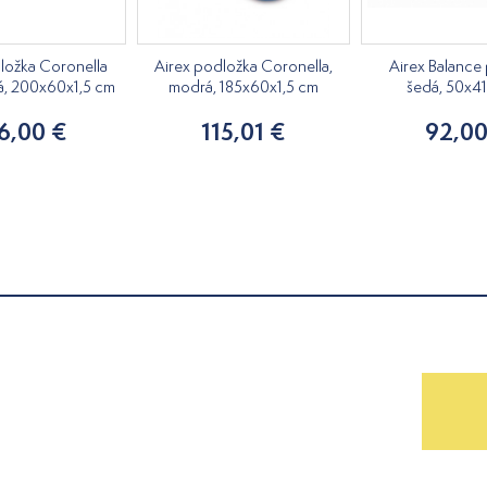
ložka Coronella
Airex podložka Coronella,
Airex Balance 
á, 200x60x1,5 cm
modrá, 185x60x1,5 cm
šedá, 50x4
6,00 €
115,01 €
92,00