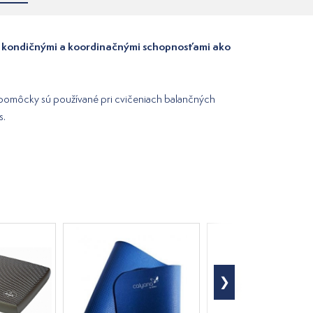
a s kondičnými a koordinačnými schopnosťami ako
eto pomôcky sú používané pri cvičeniach balančných
s.