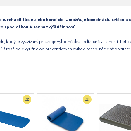
ácie, rehabilitácie alebo kondície. Umožňuje kombináciu cvičeni
acou podložkou Airex sa zvýši účinnosť.
álu, ktorý je využívaný pre svoje výborné destabilizačné vlastnosti. Ti
ú široké pole využitia od preventívnych cvikov, rehabilitácie až po fitnes