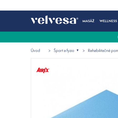
MASÁŽ
WELLNESS
Úvod
Šport a fyzio
Rehabilitačné po