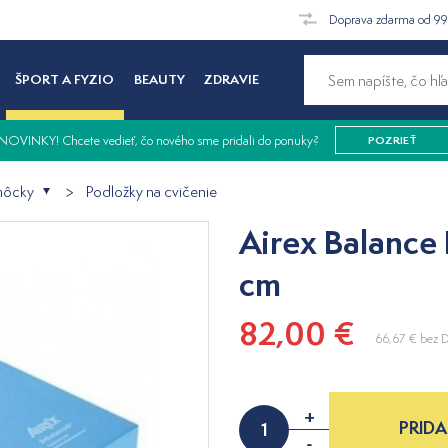
Doprava zdarma od 9
ŠPORT A FYZIO
BEAUTY
ZDRAVIE
NOVINKY! Chcete vedieť, čo nového sme pridali do ponuky?
POZRIEŤ
môcky
Podložky na cvičenie
Airex Balance
cm
82,00 €
66,67 €
bez 
+
PRIDA
-