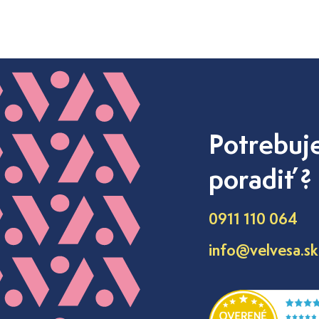
Potrebuj
poradiť ?
0911 110 064
info@velvesa.sk