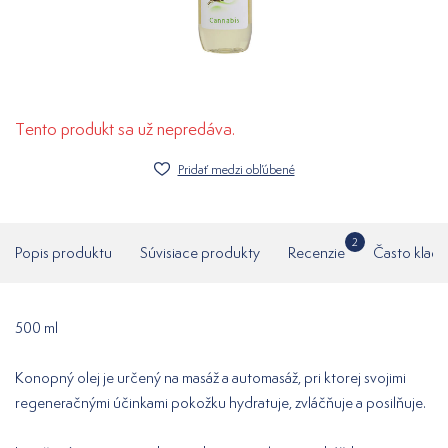
Tento produkt sa už nepredáva.
Pridať medzi obľúbené
2
Popis produktu
Súvisiace produkty
Recenzie
Často klade
500 ml
Konopný olej je určený na masáž a automasáž, pri ktorej svojimi
regeneračnými účinkami pokožku hydratuje, zvláčňuje a posilňuje.