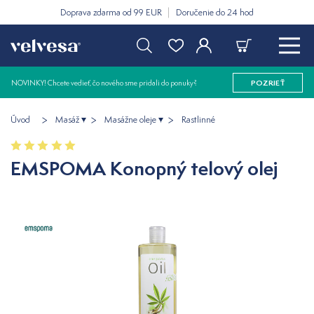
Doprava zdarma od 99 EUR
Doručenie do 24 hod
NOVINKY! Chcete vedieť, čo nového sme pridali do ponuky?
POZRIEŤ
Úvod
Masáž
Masážne oleje
Rastlinné
EMSPOMA Konopný telový olej