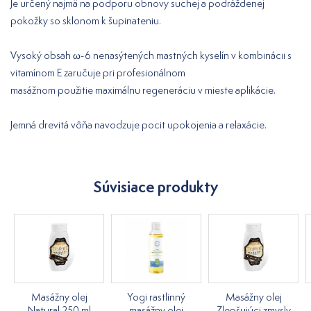
Je určený najmä na podporu obnovy suchej a podráždenej
pokožky so sklonom k šupinateniu.
Vysoký obsah ω-6 nenasýtených mastných kyselín v kombinácii s
vitamínom E zaručuje pri profesionálnom
masážnom použitie maximálnu regeneráciu v mieste aplikácie.
Jemná drevitá vôňa navodzuje pocit upokojenia a relaxácie.
Súvisiace produkty
Masážny olej
Yogi rastlinný
Masážny olej
Natural 250 ml
masážny olej
Zlepšujúci zmysly