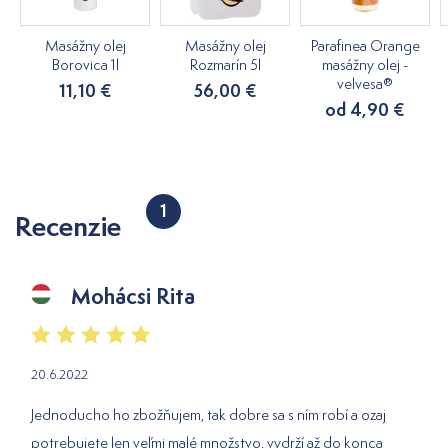
Masážny olej
Masážny olej
Parafinea Orange
Borovica 1l
Rozmarín 5l
masážny olej -
velvesa®
11,10 €
56,00 €
od 4,90 €
1
Recenzie
Mohácsi Rita
20.6.2022
Jednoducho ho zbožňujem, tak dobre sa s ním robí a ozaj
potrebujete len veľmi malé množstvo, vydrží až do konca