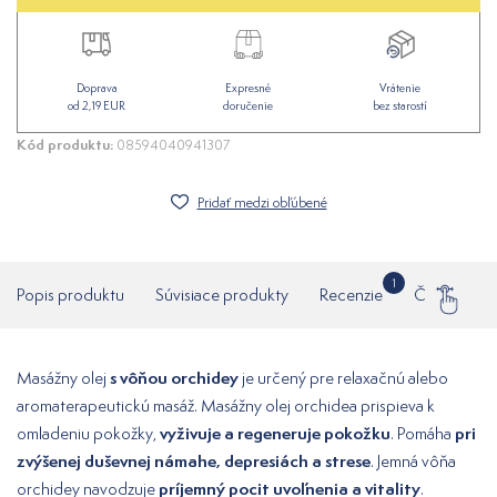
Doprava
Expresné
Vrátenie
od 2,19 EUR
doručenie
bez starostí
Kód produktu:
08594040941307
Pridať medzi obľúbené
1
Popis produktu
Súvisiace produkty
Recenzie
Často klade
s vôňou
orchidey
Masážny olej
je určený pre relaxačnú alebo
aromaterapeutickú masáž. Masážny olej orchidea prispieva k
vyživuje a regeneruje pokožku
pri
omladeniu pokožky,
. Pomáha
zvýšenej duševnej námahe, depresiách a strese
. Jemná vôňa
príjemný pocit uvoľnenia a vitality
orchidey navodzuje
.