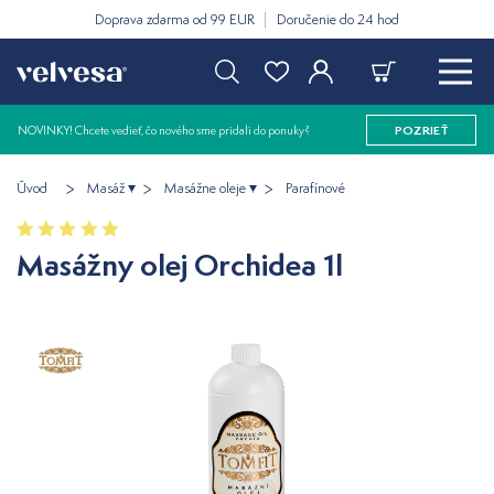
Doprava zdarma od 99 EUR
Doručenie do 24 hod
NOVINKY! Chcete vedieť, čo nového sme pridali do ponuky?
POZRIEŤ
Úvod
Masáž
Masážne oleje
Parafínové
Masážny olej Orchidea 1l