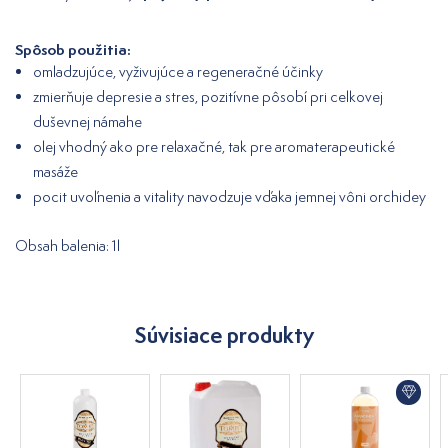
Spôsob použitia:
omladzujúce, vyživujúce a regeneračné účinky
zmierňuje depresie a stres, pozitívne pôsobí pri celkovej
duševnej námahe
olej vhodný ako pre relaxačné, tak pre aromaterapeutické
masáže
pocit uvoľnenia a vitality navodzuje vďaka jemnej vôni orchidey
Obsah balenia: 1l
Súvisiace produkty