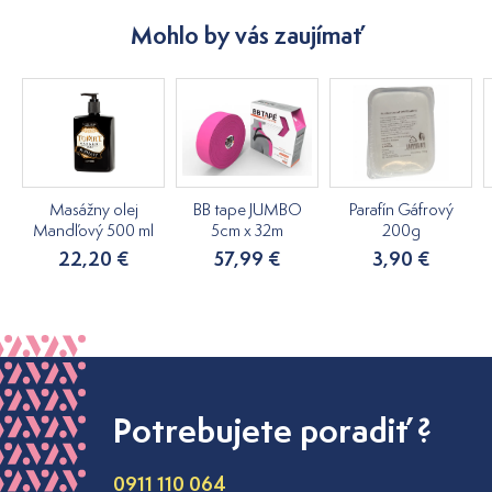
Mohlo by vás zaujímať
Masážny olej
BB tape JUMBO
Parafín Gáfrový
Mandľový 500 ml
5cm x 32m
200g
22,20 €
57,99 €
3,90 €
Potrebujete poradiť ?
0911 110 064