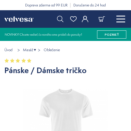
Doprava zdarma od 99 EUR
Doručenie do 24 hod
NOVINKY! Chcete vedieť, čo nového sme pridali do ponuky?
POZRIEŤ
Úvod
Masáž
Oblečenie
Pánske / Dámske tričko