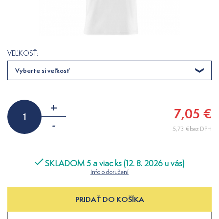
VEĽKOSŤ:
Vyberte si veľkosť
+
7,05 €
-
5,73 €bez DPH
SKLADOM 5 a viac ks (12. 8. 2026 u vás)
Info o doručení
PRIDAŤ DO KOŠÍKA