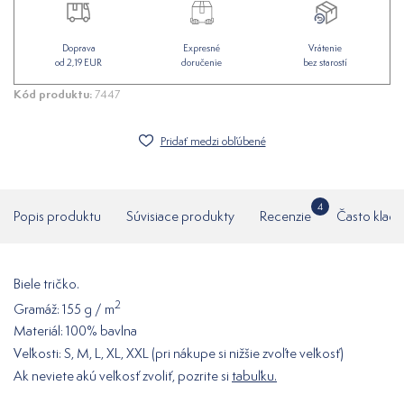
Doprava
Expresné
Vrátenie
od 2,19 EUR
doručenie
bez starostí
Kód produktu:
7447
Pridať medzi obľúbené
4
Popis produktu
Súvisiace produkty
Recenzie
Často klade
Biele tričko.
2
Gramáž: 155 g / m
Materiál: 100% bavlna
Veľkosti: S, M, L, XL, XXL (pri nákupe si nižšie zvoľte veľkosť)
Ak neviete akú veľkosť zvoliť, pozrite si
tabuľku
.