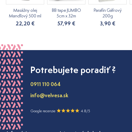
Masážny olej
BB tape JUMBO
Parafín Gáfrový
Mandľový 500 ml
5cm x 32m
200g
22,20 €
57,99 €
3,90 €
Potrebujete poradiť ?
0911 110 064
info@velvesa.sk
Google recenzie
4.8/5