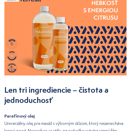
Len tri ingrediencie – čistota a
jednoduchosť
Parafínový olej
Univerzálny olej pre masáž s výborným sklzom, ktorý nezanecháva
lepivý pocit. Neoxiduje, je stály, na pokožke vytvára jemný film.