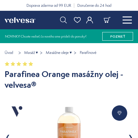
Doprava zdarma od 99 EUR
Doručenie do 24 hod
NOVINKY! Chcete vedieť, čo nového sme pridali do ponuky?
POZRIEŤ
Úvod
Masáž
Masážne oleje
Parafínové
Parafinea Orange masážny olej -
velvesa®