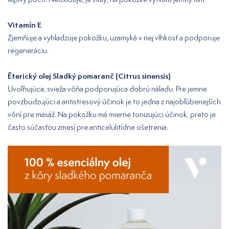
Vitamín E
Zjemňuje a vyhladzuje pokožku, uzamyká v nej vlhkosť a podporuje
regeneráciu.
Éterický olej Sladký pomaranč (Citrus sinensis)
Uvoľňujúca, svieža vôňa podporujúca dobrú náladu. Pre jemne
povzbudzujúci a antistresový účinok je to jedna z najobľúbenejších
vôní pre masáž. Na pokožku má mierne tonizujúci účinok, preto je
často súčasťou zmesí pre anticelulitídne ošetrenia.