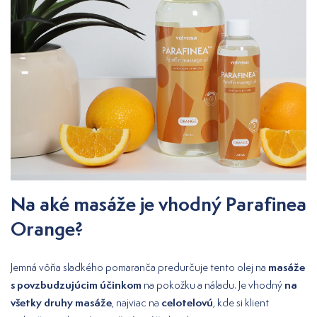
Na aké masáže je vhodný Parafinea
Orange?
masáže
Jemná vôňa sladkého pomaranča predurčuje tento olej na
s povzbudzujúcim účinkom
na
na pokožku a náladu. Je vhodný
všetky druhy masáže
celotelovú
, najviac na
, kde si klient