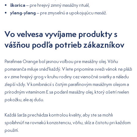
škorica
– pre hrejivý zimný masážny rituál,
ylang-ylang
– pre zmyselnú a upokojujúcu masáž.
Vo velvesa vyvíjame produkty s
vášňou podľa potrieb zákazníkov
Parafinea Orange bol jasnou voľbou pre masážny olej. Vôňu
pomaranča miluje snáď každý. V lete pripomína svieži vánok na pláži
a v zime hrejivý grog v kruhu rodiny cez vianočné sviatky a náladu
zlepší vždy. V kombinácií s čistým parafínovým masážnym olejom a
prírodným vitamínom E sa podaril masážny olej, ktorý ošetrí nielen
pokožku, ale aj dušu.
Každá šarža prechádza kontrolou kvality, aby ste sa mohli
spoľahnúť na rovnakú konzistenciu, vôňu, sklz a čistotu pri každom
použití.