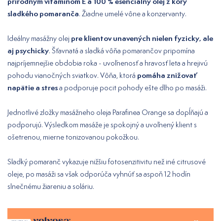
prírodným vitamínom E a 100 % esenciálny olej z kôry
sladkého pomaranča
. Žiadne umelé vône a konzervanty.
pre klientov unavených nielen fyzicky, ale
Ideálny masážny olej
aj psychicky
. Šťavnatá a sladká vôňa pomarančov pripomína
najpríjemnejšie obdobia roka - uvoľnenosť a hravosť leta a hrejivú
pomáha znižovať
pohodu vianočných sviatkov. Vôňa, ktorá
napätie a stres
a podporuje pocit pohody ešte dlho po masáži.
Jednotlivé zložky masážneho oleja Parafinea Orange sa dopĺňajú a
podporujú. Výsledkom masáže je spokojný a uvoľnený klient s
ošetrenou, mierne tonizovanou pokožkou.
Sladký pomaranč vykazuje nižšiu fotosenzitivitu než iné citrusové
oleje, po masáži sa však odporúča vyhnúť sa aspoň 12 hodín
slnečnému žiareniu a soláriu.