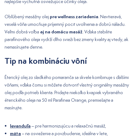
najlepšie vychutná osviežujúce účinky oleja.
pre wellness zariadenia
Obľúbený masážny olej
. Nevtieravá,
veselá vôňa umocňuje príjemný pocit uvoľnenia a dobrú náladu.
aj na domácu masáž
Veľmi dobrá voľba
. Vďaka stabilite
parafínového oleja vydrží dlho svieži bez zmeny kvality aj vtedy, ak
nemasírujete denne.
Tip na kombináciu vôní
Éterický olej zo sladkého pomaranča sa skvele kombinuje s ďalšími
vôňami, vďaka čomu si môžete dotvoriť vlastný originálny masážny
olej podľa potrieb klienta. Pridajte niekoľko kvapiek vybraného
éterického oleja na 50 ml Parafinea Orange, premiešajte a
masírujte.
levanduľa
– pre harmonizujúcu a relaxačnú masáž,
mäta
– na osvieženie a povzbudenie, ideálna v lete,