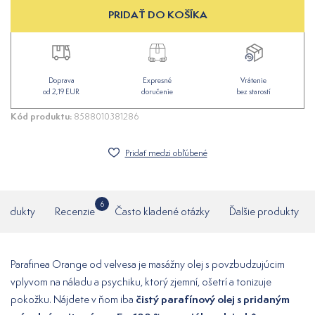
PRIDAŤ DO KOŠÍKA
Doprava
Expresné
Vrátenie
od 2,19 EUR
doručenie
bez starostí
Kód produktu:
8588010381286
Pridať medzi obľúbené
6
produkty
Recenzie
Často kladené otázky
Ďalšie produkty
Parafinea Orange od velvesa je masážny olej s povzbudzujúcim
vplyvom na náladu a psychiku, ktorý zjemní, ošetrí a tonizuje
čistý parafínový olej s pridaným
pokožku. Nájdete v ňom iba