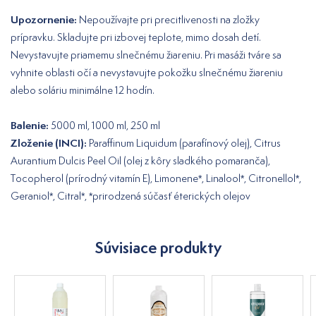
Upozornenie:
Nepoužívajte pri precitlivenosti na zložky
prípravku. Skladujte pri izbovej teplote, mimo dosah detí.
Nevystavujte priamemu slnečnému žiareniu. Pri masáži tváre sa
vyhnite oblasti očí a nevystavujte pokožku slnečnému žiareniu
alebo soláriu minimálne 12 hodín.
Balenie:
5000 ml,
1000 ml, 250 ml
Zloženie (INCI):
Paraffinum Liquidum (parafínový olej), Citrus
Aurantium Dulcis Peel Oil (olej z kôry sladkého pomaranča),
Tocopherol (prírodný vitamín E), Limonene*, Linalool*, Citronellol*,
Geraniol*, Citral*, *prirodzená súčasť éterických olejov
Súvisiace produkty