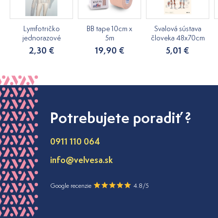
Lymfotričko
BB tape 10cm x
Svalová sústava
jednorazové
5m
človeka 48x70cm
2,30 €
19,90 €
5,01 €
Potrebujete poradiť ?
0911 110 064
info@velvesa.sk
Google recenzie
4.8/5