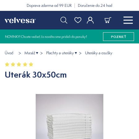
Doprava zdarma od 99 EUR
Doručenie do 24 hod
NOVINKY! Chcete vedieť, čo nového sme pridali do ponuky?
POZRIEŤ
Úvod
Masáž
Plachty a uteráky
Uteráky a osušky
Uterák 30x50cm