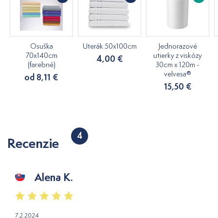
Osuška
Uterák 50x100cm
Jednorazové
70x140cm
utierky z viskózy
4,00 €
(farebné)
30cm x 120m -
velvesa®
od 8,11 €
15,50 €
4
Recenzie
Alena K.
7.2.2024