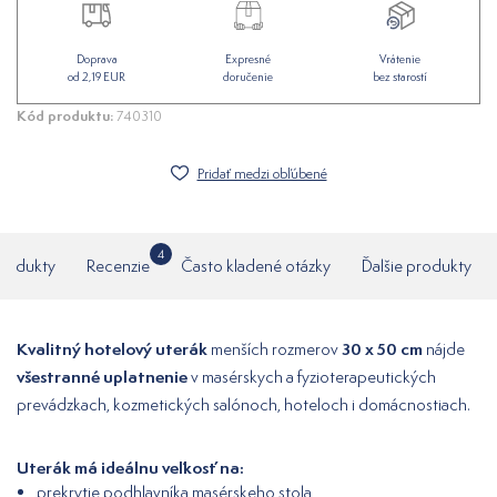
Doprava
Expresné
Vrátenie
od 2,19 EUR
doručenie
bez starostí
Kód produktu:
740310
Pridať medzi obľúbené
4
produkty
Recenzie
Často kladené otázky
Ďalšie produkty
Kvalitný hotelový uterák
30 x 50 cm
menších rozmerov
nájde
všestranné uplatnenie
v masérskych a fyzioterapeutických
prevádzkach, kozmetických salónoch, hoteloch i domácnostiach.
Uterák má ideálnu veľkosť na:
prekrytie podhlavníka masérskeho stola