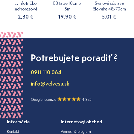
Lymfotričko
BB tape 10cm x
Svalová sústava
jednorazové
5m
človeka 48x70cm
2,30 €
19,90 €
5,01 €
Potrebujete poradiť ?
0911 110 064
info@velvesa.sk
Google recenzie
4.8/5
Informácie
Internetový obchod
Kontakt
Vernostný program