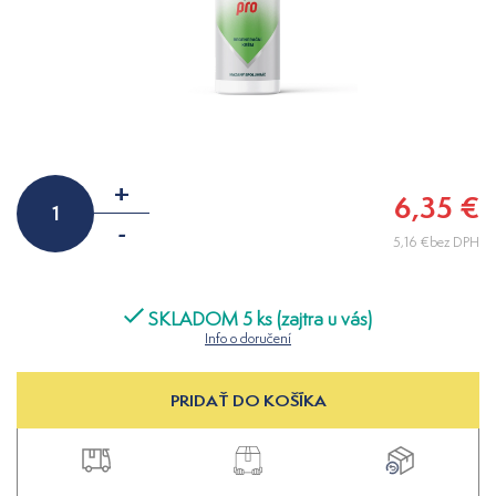
+
6,35 €
-
5,16 €bez DPH
SKLADOM 5 ks (zajtra u vás)
Info o doručení
PRIDAŤ DO KOŠÍKA