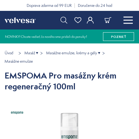
Doprava zdarma od 99 EUR
Doručenie do 24 hod
NOVINKY! Chcete vedieť, čo nového sme pridali do ponuky?
POZRIEŤ
Úvod
Masáž
Masážne emulzie, krémy a gély
Masážne emulzie
EMSPOMA Pro masážny krém
regeneračný 100ml