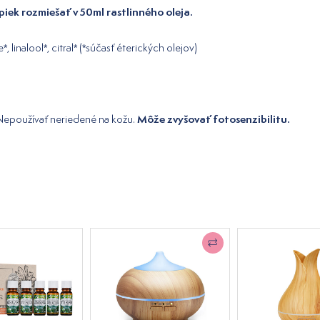
piek rozmiešať v 50ml rastlinného oleja.
 linalool*, citral* (*súčasť éterických olejov)
Môže zvyšovať fotosenzibilitu.
 Nepoužívať neriedené na kožu.