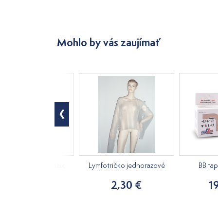
Mohlo by vás zaujímať
ový masážny olej Relax
Lymfotričko jednorazové
BB ta
250ml
2,30 €
1
15,20 €