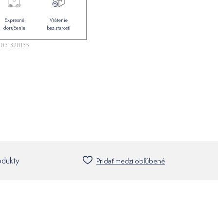
Expresné
Vrátenie
doručenie
bez starostí
031320135
odukty
Pridať medzi obľúbené