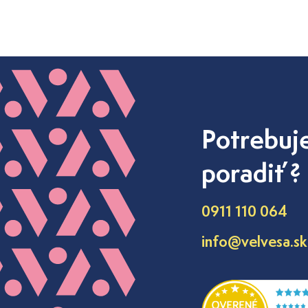
Potrebuj
poradiť ?
0911 110 064
info@velvesa.sk