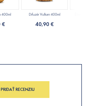
ch 400ml
Difuzér Vulkan 400ml
Éterický olej Jalovec
10ml
 €
40,90 €
8,50 €
PRIDAŤ RECENZIU