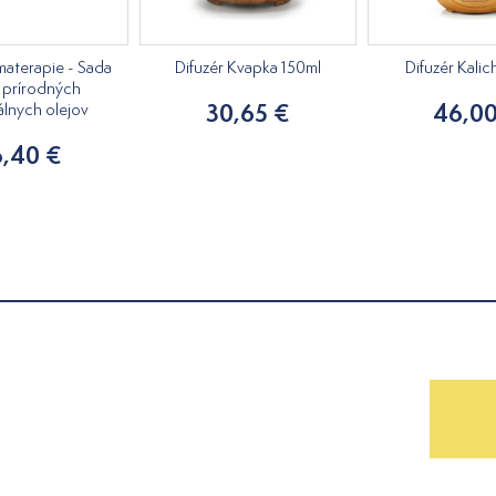
materapie - Sada
Difuzér Kvapka 150ml
Difuzér Kali
prírodných
30,65 €
46,00
álnych olejov
6,40 €