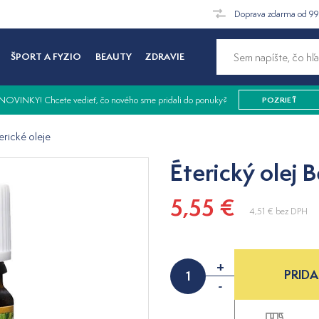
Doprava zdarma od 9
ŠPORT A FYZIO
BEAUTY
ZDRAVIE
NOVINKY! Chcete vedieť, čo nového sme pridali do ponuky?
POZRIEŤ
erické oleje
Éterický olej 
5,55 €
4,51 €
bez DPH
+
PRIDA
-