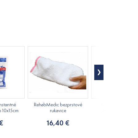
nstantné
RehabMedic bezprstové
Medovkový rastlin
o 10x15cm
rukavice
masážny olej 250m
 €
16,40 €
7,20 €