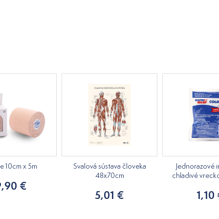
pe 10cm x 5m
Svalová sústava človeka
Jednorazové i
48x70cm
chladivé vreck
9,90 €
5,01 €
1,10