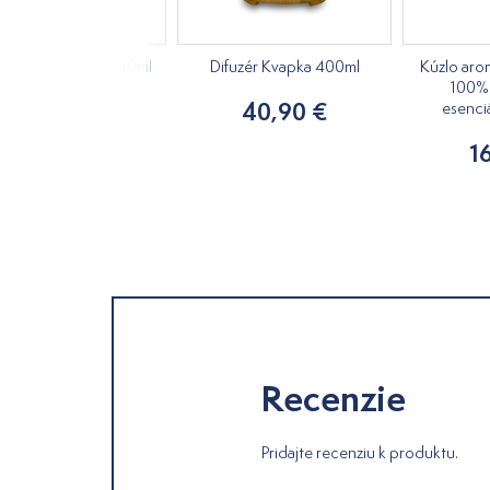
ický olej Oregano 10ml
Difuzér Kvapka 400ml
Kúzlo aro
100% 
7,75 €
40,90 €
esenci
1
Recenzie
Pridajte recenziu k produktu.