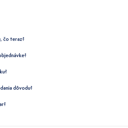
, čo teraz?
 objednávke?
ku?
udania dôvodu?
ar?