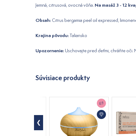
Na masáž 3 - 12 kva
Jemná, citrusová, ovocná vôňa.
Obsah:
Citrus bergamia peel oil expressed, limonene*,
Krajina pôvodu:
Taliansko
Upozornenie:
Uschovajte pred deťmi, chráňte oči.
Súvisiace produkty