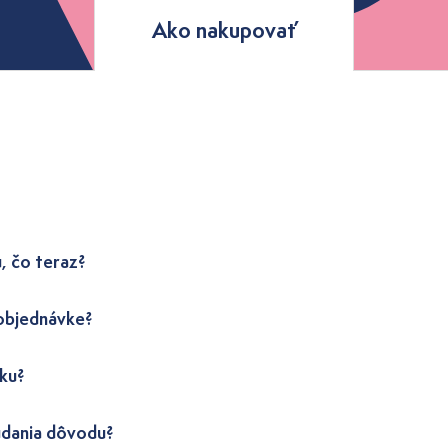
Ako nakupovať
, čo teraz?
 objednávke?
ku?
udania dôvodu?