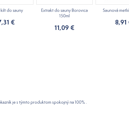
kilt do sauny
Extrakt do sauny Borovica
Saunová metli
150ml
7,31 €
8,91
11,09 €
ákazník je s týmto produktom spokojný na 100% .