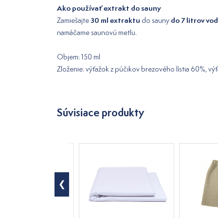
Ako používať extrakt do sauny
30 ml extraktu
do 7 litrov vo
Zamiešajte
do sauny
namáčame saunovú metlu.
Objem: 150 ml
Zloženie: výťažok z púčikov brezového lístia 60%, v
Súvisiace produkty