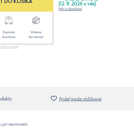
Ť DO KOŠÍKA
(12. 8. 2026 u vás)
Info o doručení
Expresné
Vrátenie
doručenie
bez starostí
287123049
odukty
Pridať medzi obľúbené
 pri saunovaní.