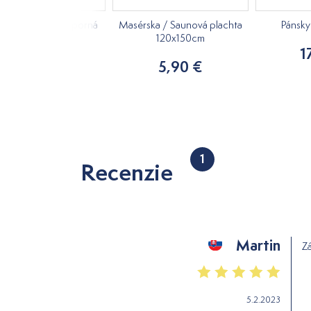
cký olej Mäta pieporná
Masérska / Saunová plachta
Pánsky 
10ml
120x150cm
1
3,51 €
5,90 €
1
Recenzie
Martin
Z
5.2.2023