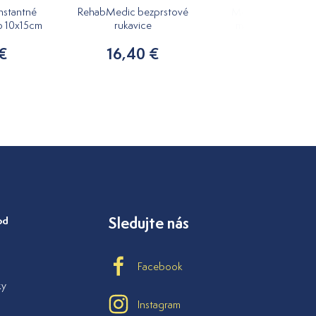
nstantné
RehabMedic bezprstové
Medovkový rastlin
o 10x15cm
rukavice
masážny olej 250m
 €
16,40 €
7,20 €
od
Sledujte nás
Facebook
ky
Instagram