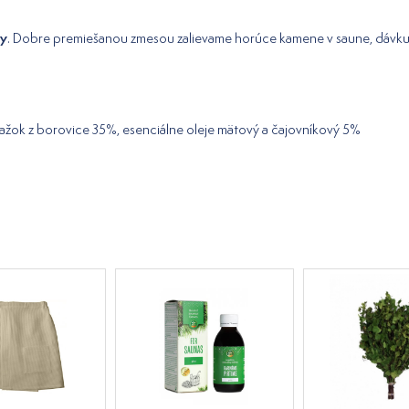
dy
. Dobre premiešanou zmesou zalievame horúce kamene v saune, dávk
ýťažok z borovice 35%, esenciálne oleje mätový a čajovníkový 5%