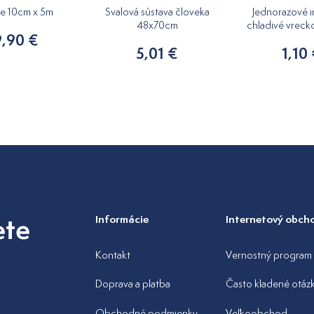
pe 10cm x 5m
Svalová sústava človeka
Jednorazové i
48x70cm
chladivé vreck
9,90 €
5,01 €
1,10
ete
Informácie
Internetový obch
Kontakt
Vernostný program
Doprava a platba
Často kladené otáz
Obchodné podmienky
Veľkoobchod