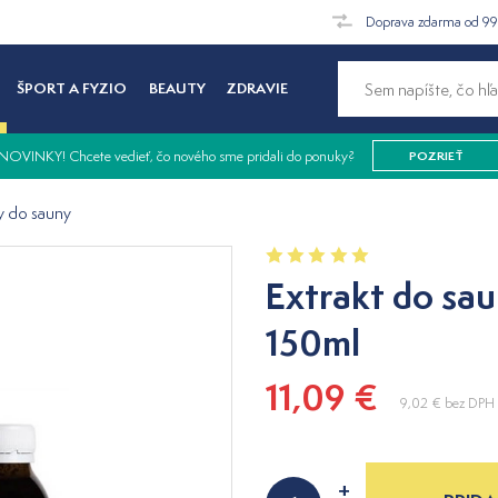
Doprava zdarma od 9
ŠPORT A FYZIO
BEAUTY
ZDRAVIE
NOVINKY! Chcete vedieť, čo nového sme pridali do ponuky?
POZRIEŤ
y do sauny
Extrakt do sa
150ml
11,09 €
9,02 €
bez DPH
+