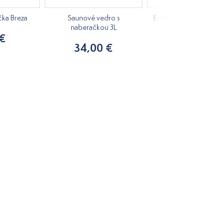
čka Breza
Saunové vedro s
Extrakt do sauny Rozm
naberačkou 3L
Citrón 150ml
 €
34,00 €
11,09 €