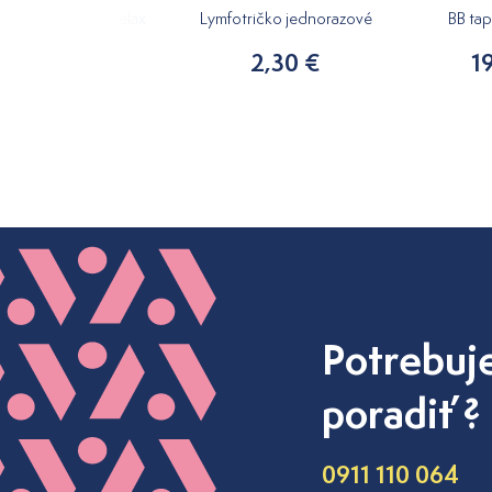
ový masážny olej Relax
Lymfotričko jednorazové
BB ta
250ml
2,30 €
1
15,20 €
Potrebuj
poradiť ?
0911 110 064