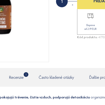
PRIDA
-
Doprava
od 2,19 EUR
Kód produktu:
4770
1
Recenzie
Často kladené otázky
Ďalšie pr
pokojujú trávenie, čistia vzduch, podporujú detoxikáciu
organizmu