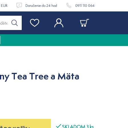
9 EUR
Doručenie do 24 hod
0911 110 064
uny Tea Tree a Mäta
SKLADOM 3 ks