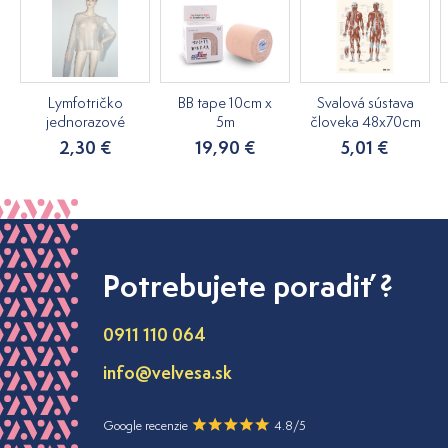
Lymfotričko
BB tape 10cm x
Svalová sústava
jednorazové
5m
človeka 48x70cm
2,30 €
19,90 €
5,01 €
Potrebujete poradiť ?
0911 110 064
info@velvesa.sk
Google recenzie
4.8/5