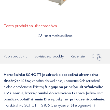
Tento produkt sa už nepredáva.
Pridať medzi obľúbené
Popis produktu
Súvisiace produkty
Recenzie
Často klade
Horské slnko SCHOTT je zdravá a bezpečná alternatíva
slnečných lúčov
, vhodná do wellness, kozmetických zariadení
funguje na princípe ultrafialového
alebo domácnosti. Prístroj
UV žiarenia, ktoré preniká do svalového tkaniva
. Jednak vám
doplniť vitamín D
prirodzené opálenie
pomôže
, ale poskytne i
.
Horské slnko SCHOTT HS 836 C je vybavené halogénovými