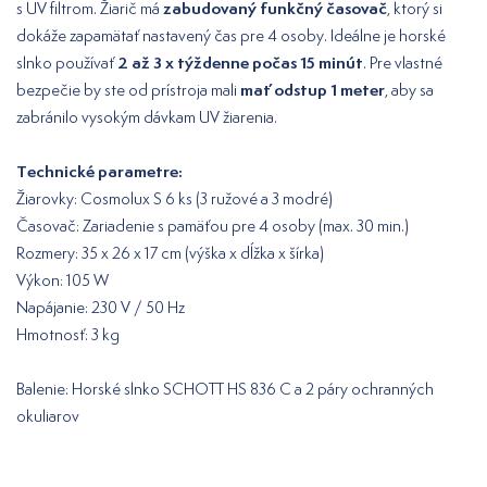
zabudovaný funkčný časovač
s UV filtrom. Žiarič má
, ktorý si
dokáže zapamätať nastavený čas pre 4 osoby. Ideálne je horské
2 až 3 x týždenne počas 15 minút
slnko používať
. Pre vlastné
mať odstup 1 meter
bezpečie by ste od prístroja mali
, aby sa
zabránilo vysokým dávkam UV žiarenia.
Technické parametre:
Žiarovky: Cosmolux S 6 ks (3 ružové a 3 modré)
Časovač: Zariadenie s pamäťou pre 4 osoby (max. 30 min.)
Rozmery: 35 x 26 x 17 cm (výška x dĺžka x šírka)
Výkon: 105 W
Napájanie: 230 V / 50 Hz
Hmotnosť: 3 kg
Balenie: Horské slnko SCHOTT HS 836 C a 2 páry ochranných
okuliarov