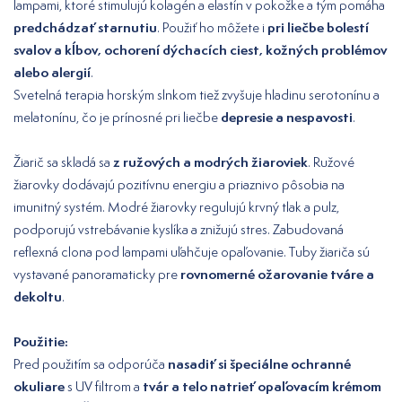
lampami, ktoré stimulujú kolagén a elastín v pokožke a tým pomáha
predchádzať starnutiu
pri liečbe bolestí
. Použiť ho môžete i
svalov a kĺbov, ochorení dýchacích ciest, kožných problémov
alebo alergií
.
Svetelná terapia horským slnkom tiež zvyšuje hladinu serotonínu a
depresie a nespavosti
melatonínu, čo je prínosné pri liečbe
.
z ružových a modrých žiaroviek
Žiarič sa skladá sa
. Ružové
žiarovky dodávajú pozitívnu energiu a priaznivo pôsobia na
imunitný systém. Modré žiarovky regulujú krvný tlak a pulz,
podporujú vstrebávanie kyslíka a znižujú stres. Zabudovaná
reflexná clona pod lampami uľahčuje opaľovanie. Tuby žiariča sú
rovnomerné ožarovanie tváre a
vystavané panoramaticky pre
dekoltu
.
Použitie:
nasadiť si špeciálne ochranné
Pred použitím sa odporúča
okuliare
tvár a telo natrieť opaľovacím krémom
s UV filtrom a