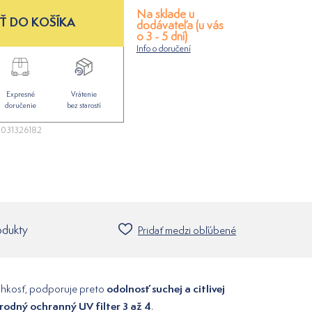
Na sklade u
Ť DO KOŠÍKA
dodávateľa (u vás
o 3 - 5 dní)
Info o doručení
Expresné
Vrátenie
doručenie
bez starostí
031326182
odukty
Pridať medzi obľúbené
odolnosť suchej a citlivej
vlhkosť, podporuje preto
rodný ochranný UV filter 3 až 4
.