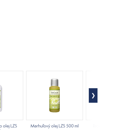
o olej LZS
Marhuľový olej LZS 500 ml
Ricínový olej LZS 5