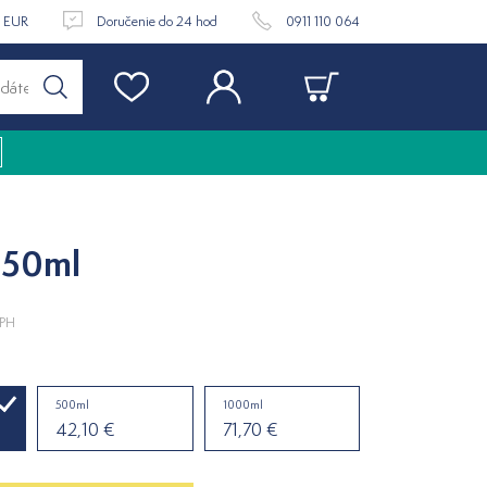
9 EUR
Doručenie do 24 hod
0911 110 064
250ml
DPH
500ml
1000ml
42,10 €
71,70 €