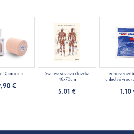
pe 10cm x 5m
Svalová sústava človeka
Jednorazové i
48x70cm
chladivé vreck
9,90 €
5,01 €
1,10