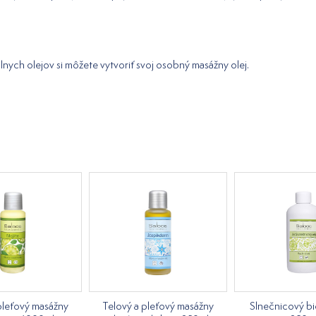
nych olejov si môžete vytvoriť svoj osobný masážny olej.
pleťový masážny
Telový a pleťový masážny
Slnečnicový bi