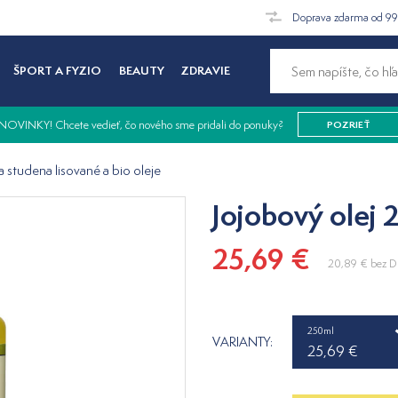
Doprava zdarma od 9
ŠPORT A FYZIO
BEAUTY
ZDRAVIE
NOVINKY! Chcete vedieť, čo nového sme pridali do ponuky?
POZRIEŤ
a studena lisované a bio oleje
Jojobový olej 
25,69 €
20,89 €
bez 
250ml
VARIANTY:
25,69 €