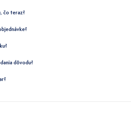
, čo teraz?
 objednávke?
ku?
udania dôvodu?
ar?