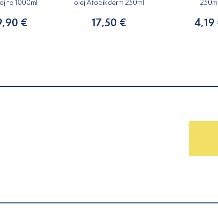
ojito 1000ml
olej Atopikderm 250ml
250m
9,90 €
17,50 €
4,19