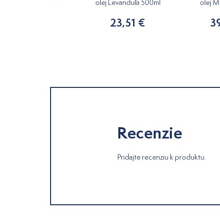
lej Neutrálny 250ml
olej Levanduľa 500ml
olej M
11,00 €
23,51 €
3
Recenzie
Pridajte recenziu k produktu.