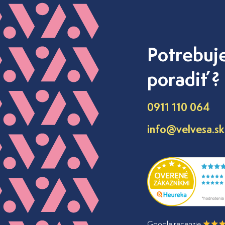
Potrebuj
poradiť ?
0911 110 064
info@velvesa.sk
Google recenzie