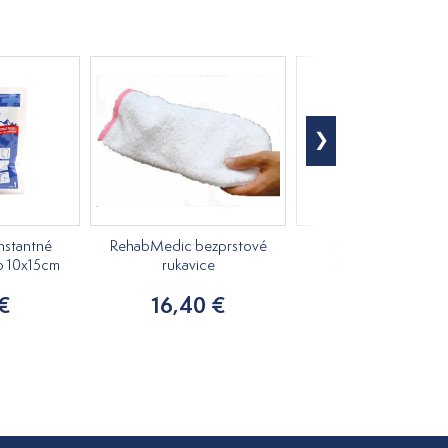
nstantné
RehabMedic bezprstové
Medovkový rastlin
o 10x15cm
rukavice
masážny olej 250m
 €
16,40 €
7,20 €