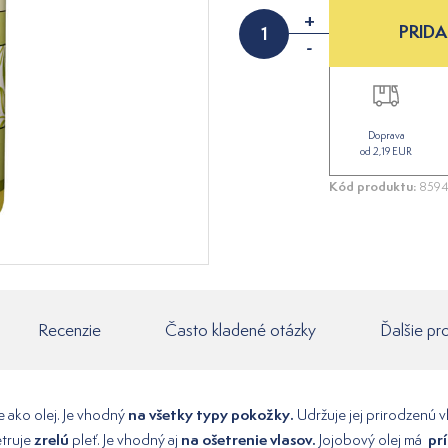
+
PRIDA
-
Doprava
od 2,19 EUR
Kód produktu:
8594
Recenzie
Často kladené otázky
Ďalšie pr
na všetky typy pokožky.
e ako olej. Je vhodný
Udržuje jej prirodzenú 
zrelú
na ošetrenie vlasov.
prí
etruje
pleť. Je vhodný aj
Jojobový olej má