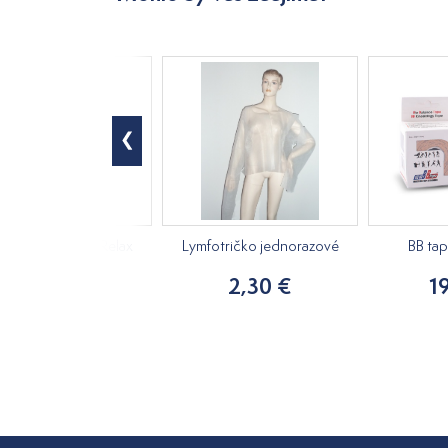
ový masážny olej Relax
Lymfotričko jednorazové
BB ta
250ml
2,30 €
1
15,20 €