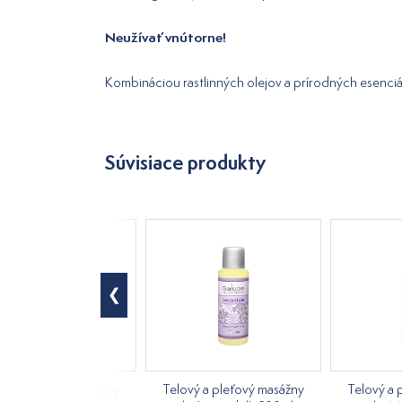
Neužívať vnútorne!
Kombináciou rastlinných olejov a prírodných esenciál
Súvisiace produkty
ový a pleťový masážny
Telový a pleťový masážny
Telový a 