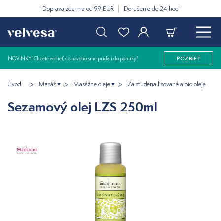
Doprava zdarma od 99 EUR
Doručenie do 24 hod
NOVINKY! Chcete vedieť, čo nového sme pridali do ponuky?
POZRIEŤ
Úvod
Masáž
Masážne oleje
Za studena lisované a bio oleje
Sezamový olej LZS 250ml