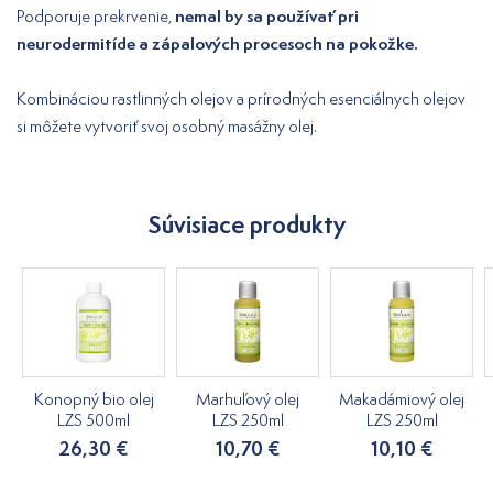
nemal by sa používať pri
Podporuje prekrvenie,
neurodermitíde a zápalových procesoch na pokožke.
Kombináciou rastlinných olejov a prírodných esenciálnych olejov
si môžete vytvoriť svoj osobný masážny olej.
Súvisiace produkty
Konopný bio olej
Marhuľový olej
Makadámiový olej
LZS 500ml
LZS 250ml
LZS 250ml
26,30 €
10,70 €
10,10 €