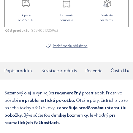
Doprava
Expresné
Vrátenie
od 2,19 EUR
doručenie
bez starostí
Kód produktu:
8594031325963
Pridať medzi obľúbené
Popis produktu
Súvisiace produkty
Recenzie
Často klade
regeneračný
Sezamový olej je vynikajúci
prostriedok. Priaznivo
na problematickú pokožku.
pôsobí
Otvára póry, čistí ich a viaže
zabraňuje predčasnému starnutiu
na seba toxíny a ťažké kovy,
pokožky
detskej kozmetiky
pri
. Býva súčasťou
. Je vhodný
reumatických ťažkostiach.