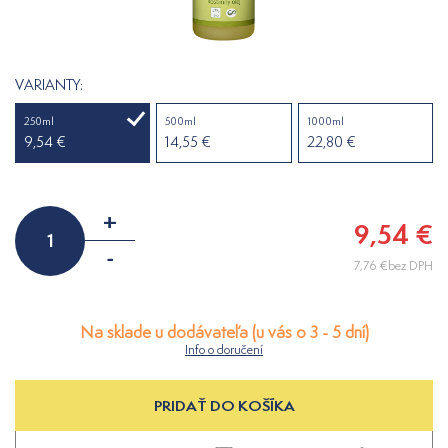
VARIANTY:
250ml
500ml
1000ml
9,54 €
14,55 €
22,80 €
+
9,54 €
-
7,76 €bez DPH
Na sklade u dodávateľa (u vás o 3 - 5 dní)
Info o doručení
PRIDAŤ DO KOŠÍKA