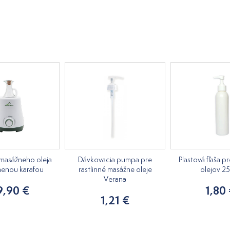
masážneho oleja
Dávkovacia pumpa pre
Plastová fľaša p
nenou karafou
rastlinné masážne oleje
olejov 2
Verana
9,90 €
1,80
1,21 €