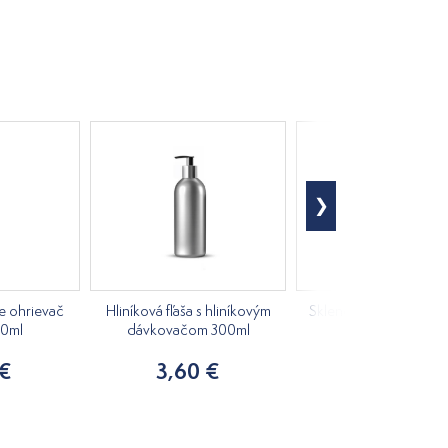
re ohrievač
Hliníková fľaša s hliníkovým
Sklenená karafa s kor
50ml
dávkovačom 300ml
zátkou 210ml
 €
3,60 €
4,10 €