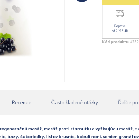
Doprava
od 2,19 EUR
Kód produktu:
4752
Recenzie
Často kladené otázky
Ďalšie pr
regeneračnú masáž, masáž proti starnutiu a vyživujúcu masáž
, o
íc, bazy, čučoriedky, listov brusníc, bobulí noni, semien granáto