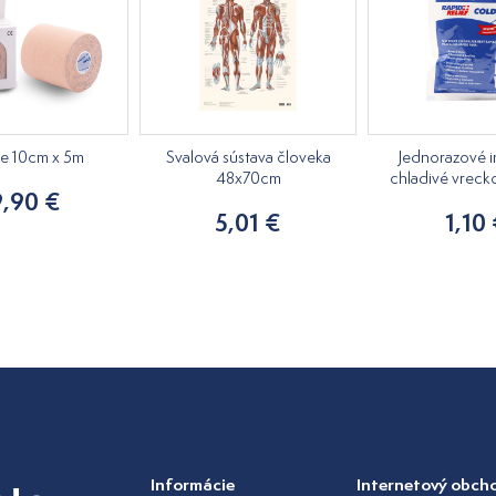
pe 10cm x 5m
Svalová sústava človeka
Jednorazové i
48x70cm
chladivé vreck
9,90 €
5,01 €
1,10
Informácie
Internetový obch