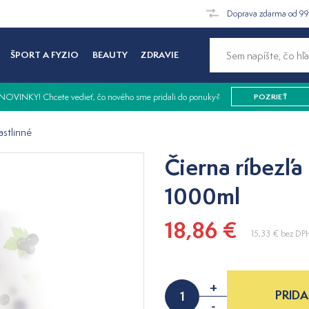
Doprava zdarma od 9
ŠPORT A FYZIO
BEAUTY
ZDRAVIE
NOVINKY! Chcete vedieť, čo nového sme pridali do ponuky?
POZRIEŤ
astlinné
Čierna ríbezľa
1000ml
18,86 €
15,33 €
bez DP
+
PRIDA
-