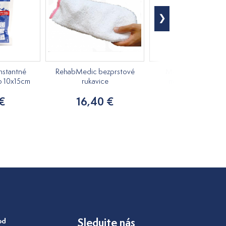
nstantné
RehabMedic bezprstové
Medovkový rastlin
o 10x15cm
rukavice
masážny olej 250m
 €
16,40 €
7,20 €
od
Sledujte nás