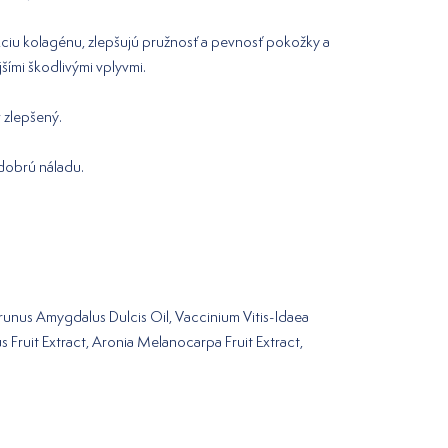
kciu kolagénu, zlepšujú pružnosť a pevnosť pokožky a
ími škodlivými vplyvmi.
v zlepšený.
dobrú náladu.
Prunus Amygdalus Dulcis Oil, Vaccinium Vitis-Idaea
s Fruit Extract, Aronia Melanocarpa Fruit Extract,