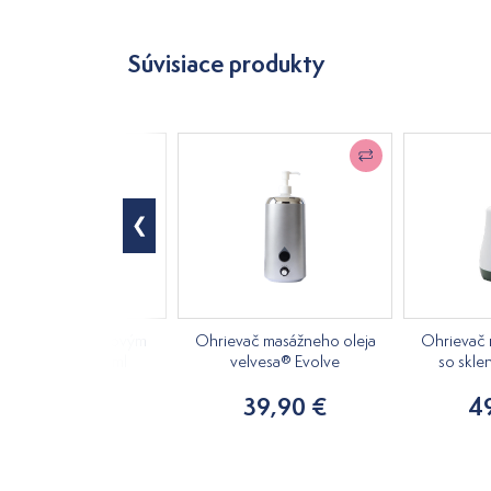
Súvisiace produkty
tová fľaša s hliníkovým
Ohrievač masážneho oleja
Ohrievač 
ávkovačom 500ml
velvesa® Evolve
so skle
2,35 €
39,90 €
4