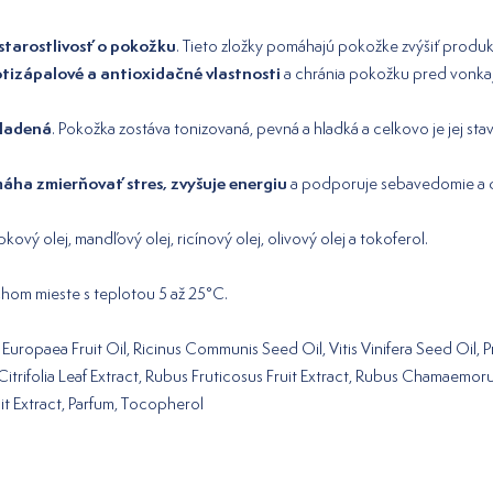
tarostlivosť o pokožku
. Tieto zložky pomáhajú pokožke zvýšiť produ
tizápalové a antioxidačné vlastnosti
a chránia pokožku pred vonkajš
mladená
. Pokožka zostáva tonizovaná, pevná a hladká a celkovo je jej sta
áha zmierňovať stres, zvyšuje energiu
a podporuje sebavedomie a 
ový olej, mandľový olej, ricínový olej, olivový olej a tokoferol.
om mieste s teplotou 5 až 25°C.
Europaea Fruit Oil, Ricinus Communis Seed Oil, Vitis Vinifera Seed Oil, 
Citrifolia Leaf Extract, Rubus Fruticosus Fruit Extract, Rubus Chamaemoru
it Extract, Parfum, Tocopherol