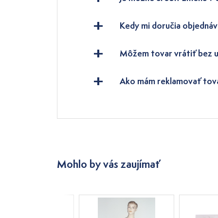
Kedy mi doručia objednáv
Môžem tovar vrátiť bez 
Ako mám reklamovať tov
Mohlo by vás zaujímať