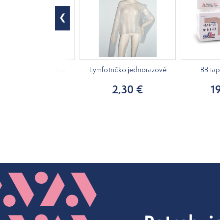
ový masážny olej Relax
Lymfotričko jednorazové
BB ta
250ml
2,30 €
1
15,20 €