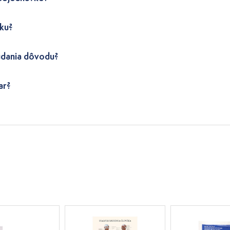
ku?
udania dôvodu?
ar?