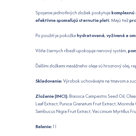
komplexnú s
Spojenie jednotlivých zložiek poskytuje
efektívne spomaľujú starnutie pleti
pro
. Majú tiež
hydratovaná, vyživená a o
Po použití je pokožka
pom
Vôňa čiernych ríbezlí upokojuje nervový systém,
Ďalšími zložkami masážneho oleja sú hroznový olej, repk
Skladovanie:
Výrobok uchovávajte na tmavom a such
Zloženie (INCI):
Brassica Campestris Seed Oil, Olea 
Leaf Extract, Punica Granatum Fruit Extract, Morinda 
Sambucus Nigra Fruit Extract, Vaccinium Myrtillus Fru
Balenie:
1 l