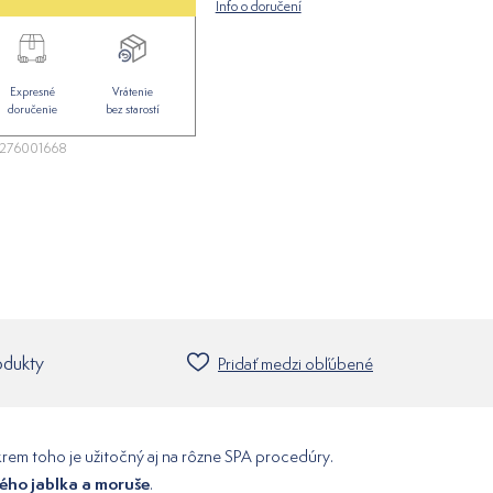
Info o doručení
Expresné
Vrátenie
doručenie
bez starostí
276001668
odukty
Pridať medzi obľúbené
krem toho je užitočný aj na rôzne SPA procedúry.
vého jablka a moruše
.