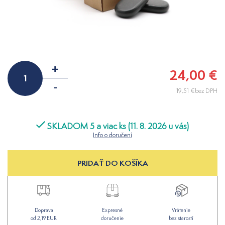
+
24,00 €
-
19,51 €bez DPH
SKLADOM 5 a viac ks (11. 8. 2026 u vás)
Info o doručení
PRIDAŤ DO KOŠÍKA
Doprava
Expresné
Vrátenie
od 2,19 EUR
doručenie
bez starostí