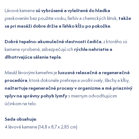
sú vybrúsené a vyleštené do hladka
Lávové kamene
takže
pieskovaním bez použitia vosku, farbív a chemických látok,
sa pri masáži dobre držia a ľahko kĺžu po pokožke
.
Dobré tepelno-akumulačné vlastnosti čadiča
, z ktorého sú
rýchle nahriatie a
kamene vyrobené, zabezpečujú ich
dlhotrvajúce sálanie tepla
.
luxusná relaxačná a regeneračná
Masáž lávovými kameňmi je
procedúra
, ktorá dokonale prehreje a uvoľní svaly, šľachy a kĺby,
naštartuje regeneračné procesy v organizme a má priaznivý
vplyv na správny pohyb lymfy
s miernym odvodňujúcim
účinkom na telo.
Sada obsahuje
:
4 lávové kamene (14,8 x 8,7 x 2,85 cm)