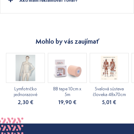
Ako mám reklamovať tovar?
Mohlo by vás zaujímať
Lymfotričko
BB tape 10cm x
Svalová sústava
jednorazové
5m
človeka 48x70cm
2,30 €
19,90 €
5,01 €