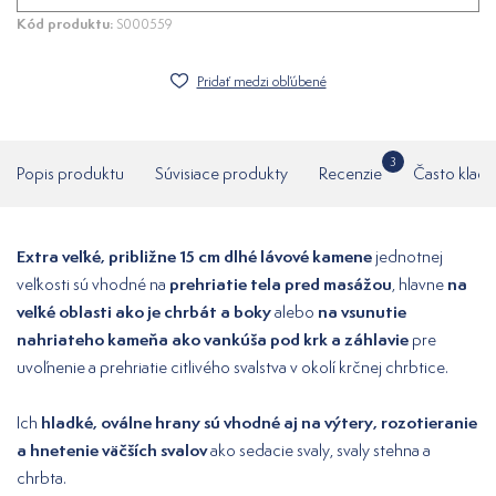
Kód produktu:
S000559
Pridať medzi obľúbené
3
Popis produktu
Súvisiace produkty
Recenzie
Často klade
Extra veľké, približne 15 cm dlhé lávové kamene
jednotnej
prehriatie tela pred masážou
na
veľkosti sú vhodné na
, hlavne
veľké oblasti ako je chrbát a boky
na vsunutie
alebo
nahriateho kameňa ako vankúša pod krk a záhlavie
pre
uvoľnenie a prehriatie citlivého svalstva v okolí krčnej chrbtice.
hladké, oválne hrany sú vhodné aj na výtery, rozotieranie
Ich
a hnetenie väčších svalov
ako sedacie svaly, svaly stehna a
chrbta.