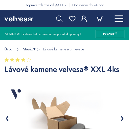
Doprava zdarma od 99 EUR
Doručenie do 24 hod
NOVINKY! Chcete vedieť, čo nového sme pridali do ponuky?
POZRIEŤ
Úvod
Masáž
Lávové kamene a ohrievače
Lávové kamene velvesa® XXL 4ks