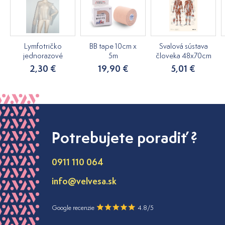
Lymfotričko
BB tape 10cm x
Svalová sústava
jednorazové
5m
človeka 48x70cm
2,30 €
19,90 €
5,01 €
Potrebujete poradiť ?
0911 110 064
info@velvesa.sk
Google recenzie
4.8/5