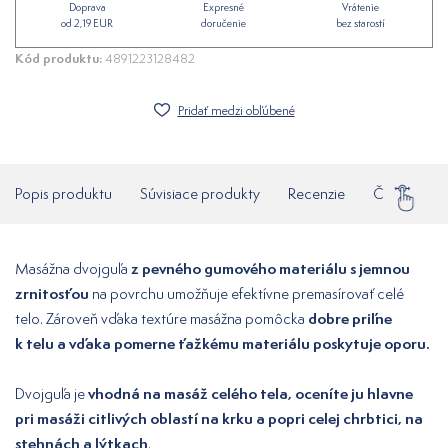
Doprava
Expresné
Vrátenie
od 2,19 EUR
doručenie
bez starostí
Kód produktu:
4891223128482
Pridať medzi obľúbené
Popis produktu
Súvisiace produkty
Recenzie
Často klade
z pevného gumového materiálu s jemnou
Masážna dvojguľa
zrnitosťou
na povrchu umožňuje efektívne premasírovať celé
dobre priľne
telo. Zároveň vďaka textúre masážna pomôcka
k telu a vďaka pomerne ťažkému materiálu poskytuje oporu.
vhodná na masáž celého tela, oceníte ju hlavne
Dvojguľa je
pri masáži citlivých oblastí na krku a popri celej chrbtici, na
stehnách a lýtkach
.