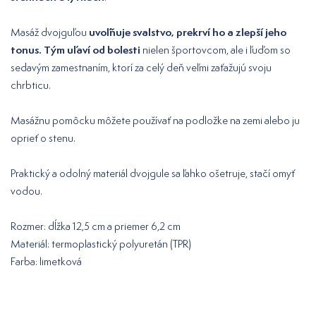
uvoľňuje svalstvo, prekrví ho a zlepší jeho
Masáž dvojguľou
tonus. Tým uľaví od bolesti
nielen športovcom, ale i ľuďom so
sedavým zamestnaním, ktorí za celý deň veľmi zaťažujú svoju
chrbticu.
Masážnu pomôcku môžete používať na podložke na zemi alebo ju
oprieť o stenu.
Praktický a odolný materiál dvojgule sa ľahko ošetruje, stačí omyť
vodou.
Rozmer: dĺžka 12,5 cm a priemer 6,2 cm
Materiál: termoplastický polyuretán (TPR)
Farba: limetková