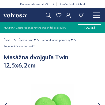
Doprava zdarma od 99 EUR
Doručenie do 24 hod
NOVINKY! Chcete vedieť, čo nového sme pridali do ponuky?
POZRIEŤ
Úvod
Šport a fyzio
Rehabilitačné pomôcky
Regenerácia a automasáž
Masážna dvojguľa Twin
12,5x6,2cm