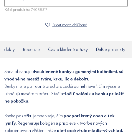
Kód produktu:
74088317
Pridať medzi obľúbené
produkty
Recenzie
Často kladené otázky
Ďalšie produkty
dve sklenené banky s gumenými balónikmi, sú
Sada obsahuje
vhodné na masáž tváre, krku, líc a dekoltu
.
Banky nie je potrebné pred procedúrou nahrievať, čím výrazne
stlačiť balónik a banku priložiť
uľahčujú masérom prácu. Stačí
na pokožku
.
podporí krvný obeh a tok
Banka pokožku jemne vsaje, čím
lymfy
. Regeneruje kolagén a prispieva k tvorbe nových
pleti poskytuje mladistvý vzhľad,
kolagénových vlákien, takže