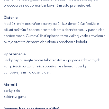
procedúre sa odporúča bankované miesto premasírovať.
Čistenie:
Pred čistením odstráňte z banky balónik. Sklenenú časť môžete
očistiť bežným čistiacim prostriedkom a dezinfekciou, v pare alebo
horúcej vode. Gumovú časť opláchnite vo vlažnej vode s mydlom a
okraje pretrite čistiacim obrúskom s obsahom alkoholu.
Upozornenie:
Banky nepoužívajte počas tehotenstva a v prípade zdravotných
komplikácií konzultujte ich používanie s lekárom. Banky
uchovávajte mimo dosahu detí.
Materiál:
Banky: sklo
Balóniky: guma
Rozmery baniek (priemer a výška):