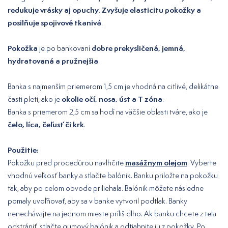
redukuje vrásky aj opuchy
Zvyšuje elasticitu pokožky a
.
posilňuje spojivové tkanivá
.
Pokožka
dobre prekysličená, jemná,
je po bankovaní
hydratovaná a pružnejšia
.
Banka s najmenším priemerom 1,5 cm je vhodná na citlivé, delikátne
okolie očí, nosa, úst a T zóna
časti pleti, ako je
.
Banka s priemerom 2,5 cm sa hodí na väčšie oblasti tváre, ako je
čelo, líca, čeľusť či krk
.
Použitie:
masážnym olejom
Pokožku pred procedúrou navlhčite
. Vyberte
vhodnú veľkosť banky a stlačte balónik. Banku priložte na pokožku
tak, aby po celom obvode priliehala. Balónik môžete následne
pomaly uvoľňovať, aby sa v banke vytvoril podtlak. Banky
nenechávajte na jednom mieste príliš dlho. Ak banku chcete z tela
odstrániť, stlačte gumový balónik a odtiahnite ju z pokožky. Po