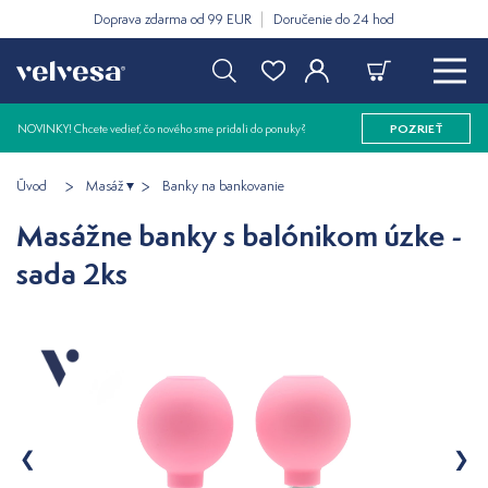
Doprava zdarma od 99 EUR
Doručenie do 24 hod
NOVINKY! Chcete vedieť, čo nového sme pridali do ponuky?
POZRIEŤ
Úvod
Masáž
Banky na bankovanie
Masážne banky s balónikom úzke -
sada 2ks