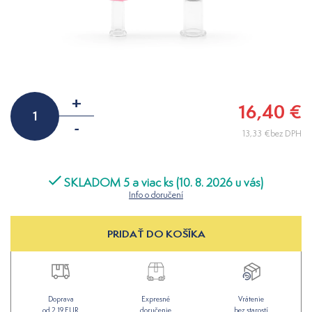
+
16,40 €
-
13,33 €bez DPH
SKLADOM 5 a viac ks (10. 8. 2026 u vás)
Info o doručení
PRIDAŤ DO KOŠÍKA
Doprava
Expresné
Vrátenie
od 2,19 EUR
doručenie
bez starostí