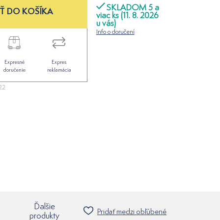
SKLADOM 5 a
Ť DO KOŠÍKA
viac ks (11. 8. 2026
u vás)
Info o doručení
Expresné
Expres
doručenie
reklamácia
22
Ďalšie
Pridať medzi obľúbené
produkty