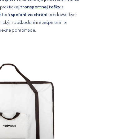
transportnej tašky
 praktickej
z
spoľahlivo chráni
 ktorá
predovšetkým
ickým poškodením a zašpinením a
 pekne pohromade.