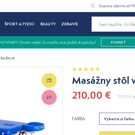
Doprava zdarma od 9
ŠPORT A FYZIO
BEAUTY
ZDRAVIE
NOVINKY! Chcete vedieť, čo nového sme pridali do ponuky?
POZRIEŤ
kladacie
Masážny stôl 
210,00 €
170,73 €
b
FARBA:
Vyberte si farbu