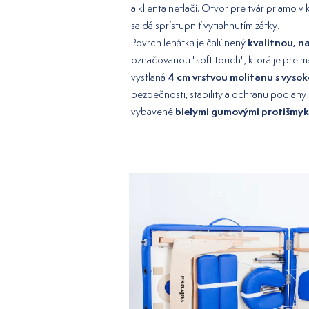
a klienta netlačí. Otvor pre tvár priamo v
sa dá sprístupniť vytiahnutím zátky.
kvalitnou, n
Povrch lehátka je čalúnený
označovanou "soft touch", ktorá je pre m
4 cm vrstvou molitanu s vyso
vystlaná
bezpečnosti, stability a ochranu podlahy
bielymi gumovými protišmy
vybavené