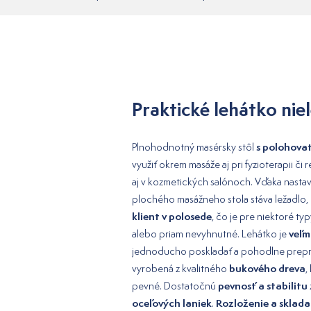
Praktické lehátko nie
s polohova
Plnohodnotný masérsky stôl
využiť okrem masáže aj pri fyzioterapii či r
aj v kozmetických salónoch. Vďaka nastavit
plochého masážneho stola stáva ležadlo
klient v polosede
, čo je pre niektoré t
veľm
alebo priam nevyhnutné. Lehátko je
jednoducho poskladať a pohodlne prepra
bukového dreva
vyrobená z kvalitného
,
pevnosť a stabilitu
pevné. Dostatočnú
oceľových laniek
Rozloženie a sklada
.