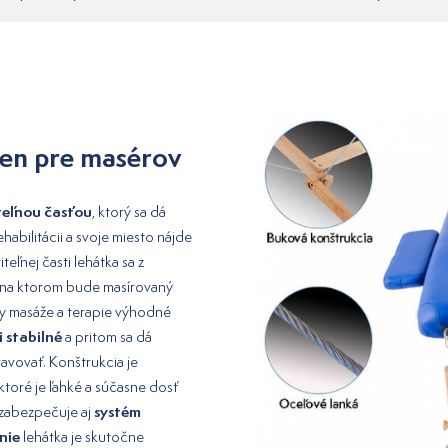
len pre masérov
teľnou časťou
, ktorý sa dá
ehabilitácii a svoje miesto nájde
eľnej časti lehátka sa z
, na ktorom bude masírovaný
ypy masáže a terapie výhodné
i stabilné
a pritom sa dá
vovať. Konštrukcia je
 ktoré je ľahké a súčasne dosť
systém
zabezpečuje aj
nie
lehátka je skutočne