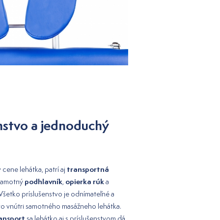
nstvo a jednoduchý
transportná
cene lehátka, patrí aj
podhlavník
opierka rúk
 samotný
,
a
 Všetko príslušenstvo je odnímateľné a
vo vnútri samotného masážneho lehátka.
ansport
sa lehátko aj s príslušenstvom dá