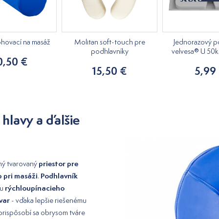
ohovací na masáž
Molitan soft-touch pre
Jednorazový p
podhlavníky
velvesa® U 50
0,50 €
15,50 €
5,99
hlavy a ďalšie
priestor pre
ný tvarovaný
p pri masáži
Podhlavník
.
rýchloupínacieho
u
var
- vďaka lepšie riešenému
 prispôsobí sa obrysom tváre