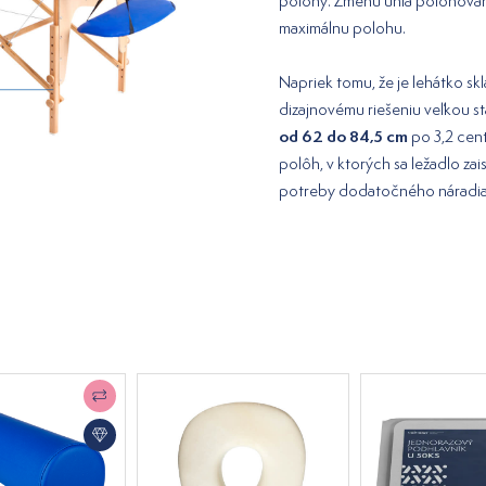
polohy. Zmenu uhla polohovan
maximálnu polohu.
Napriek tomu, že je lehátko s
dizajnovému riešeniu veľkou st
od 62 do 84,5 cm
po 3,2 cent
polôh, v ktorých sa ležadlo z
potreby dodatočného náradia