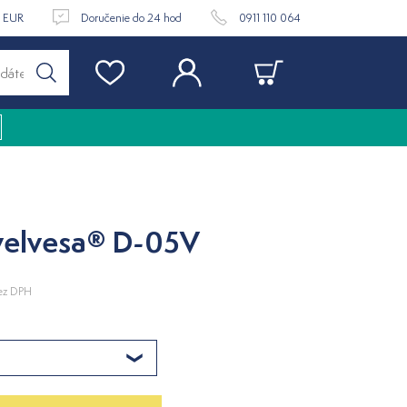
9 EUR
Doručenie do 24 hod
0911 110 064
velvesa® D-05V
ez DPH