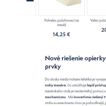
hlavník k masážnemu
Polvalec polohovací na
Valec pol
stolu
masáž
2
19,50 €
14,25 €
Nové riešenie opierky 
prvky
Do dosky medzi nohami lehátka je vyreza
nohy maséra
lepší prístu
, čo umožňuje
masérskeho stola je nastaviteľný pomoco
mechanizmu
inovatívne riešený t
. Má
strihu a umiestneniu švov je pohodlnejší,