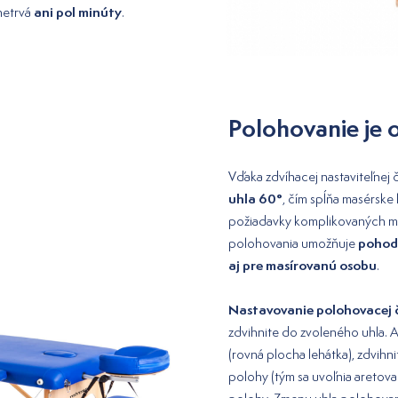
ani pol minúty
netrvá
.
Polohovanie je 
Vďaka zdvíhacej nastaviteľnej ča
uhla 60°
, čím spĺňa masérske
požiadavky komplikovaných m
pohodl
polohovania umožňuje
aj pre masírovanú osobu
.
Nastavovanie polohovacej 
zdvihnite do zvoleného uhla. A
(rovná plocha lehátka), zdvihn
polohy (tým sa uvoľnia aretova