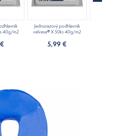
odhlavník
Jednorazový podhlavník
Ochranný poťah 
ks 40g/m2
velvesa® X 50ks 40g/m2
podhlavník
 €
5,99 €
2,70 €