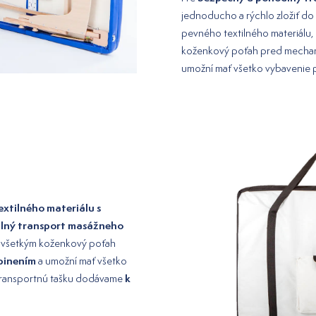
jednoducho a rýchlo zložiť do
pevného textilného materiálu,
koženkový poťah pred mechan
umožní mať všetko vybavenie
xtilného materiálu s
lný transport masážneho
všetkým koženkový poťah
pinením
a umožní mať všetko
k
transportnú tašku dodávame