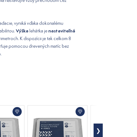
ia nastavujte vždy prechodom cez
kladacie, vyniká vďaka dokonalému
Výška
nastaviteľná
abilitou.
lehátka je
imetroch. K dispozícii je tak celkom 8
aisťuje pomocou drevených matíc bez
.