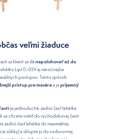
občas veľmi žiaduce
napolohovať až do
sti sa klient sa dá
 lehátko Lipt D-05V aj náročnejšie
asážnych postupov. Tento spôsob
nejší prístup pre maséra
príjemný
a je
časti
je jednoduché: zadnú časť lehátka
k sa chcete vrátiť do východiskovej časti
ite zadnú časť lehátka do maximálnej
cie zúbky) a sklopte ju do vodorovnej