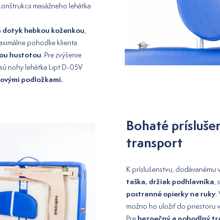
 konštrukcii masážneho lehátka
a dotyk hebkou koženkou
,
aximálne pohodlie klienta
kou hustotou
. Pre zvýšenie
 sú nohy lehátka Lipt D-05V
kovými podložkami.
Bohaté prísluše
transport
K príslušenstvu, dodávanému v 
taška,
držiak podhlavníka
,
postranné opierky na ruky
.
možno ho uložiť do priestoru 
bezpečný a pohodlný tr
Pre