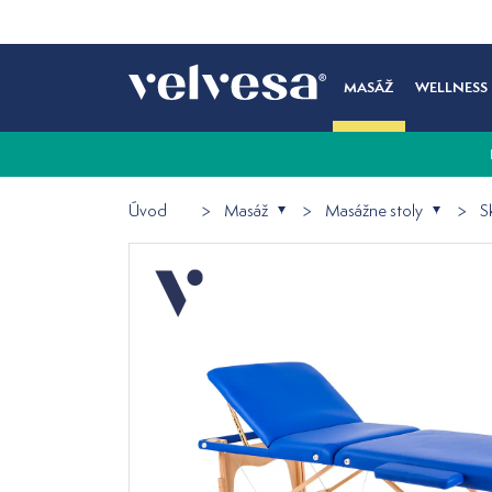
MASÁŽ
WELLNESS
Úvod
Masáž
Masážne stoly
S