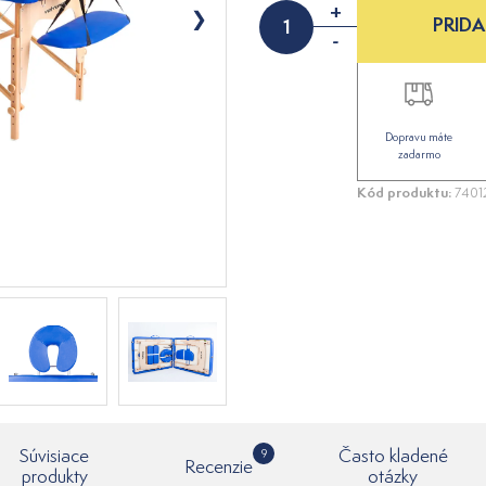
+
PRIDA
-
Dopravu máte
zadarmo
Kód produktu:
7401
Súvisiace
Často kladené
9
Recenzie
produkty
otázky