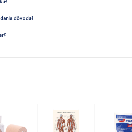
ku?
udania dôvodu?
ar?