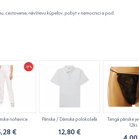
ciu, cestovanie, návštevu kúpeľov, pobyt v nemocnici a pod.
-17%
ámske nohavice
Pánska / Dámska polokošeľa
Tangá pánske j
12ks
5,28 €
12,80 €
4,00