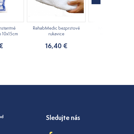
nstantné
RehabMedic bezprstové
Medovkový rastlin
o 10x15cm
rukavice
masážny olej 250m
 €
16,40 €
7,20 €
od
Sledujte nás