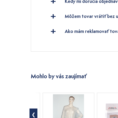
Kedy mi doručia objednáv
Môžem tovar vrátiť bez 
Ako mám reklamovať tov
Mohlo by vás zaujímať