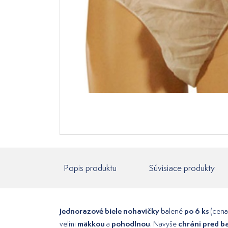
Popis produktu
Súvisiace produkty
Jednorazové biele nohavičky
po 6 ks
balené
(cena 
mäkkou
pohodlnou
chráni pred b
veľmi
a
. Navyše