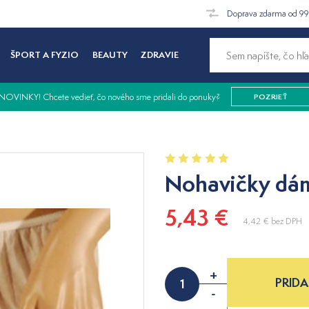
Doprava zdarma od 9
ŠPORT A FYZIO
BEAUTY
ZDRAVIE
NOVINKY! Chcete vedieť, čo nového sme pridali do ponuky?
POZRIEŤ
Nohavičky dám
5,43 €
4,42 €
bez DPH
+
PRIDA
-