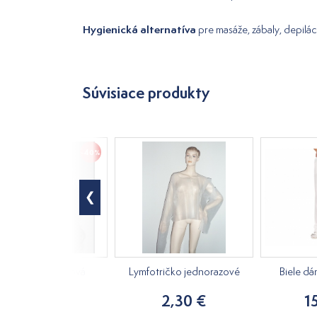
Hygienická alternatíva
pre masáže, zábaly, depilá
Súvisiace produkty
-40%
elenka jednorazová
Lymfotričko jednorazové
Biele d
od 0,15 €
2,30 €
1