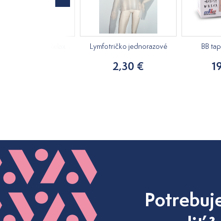
ový masážny olej Relax
Lymfotričko jednorazové
BB ta
250ml
2,30 €
1
15,20 €
Potrebuj