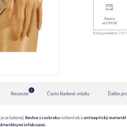
Doprava
od 2,19 EUR
Kód produktu:
7403
2
Recenzie
Často kladené otázky
Ďalšie pr
Bavlna v rozkroku
antiseptický materiál
je za balenie).
nohavičiek a
akteriálnymi infekciami.