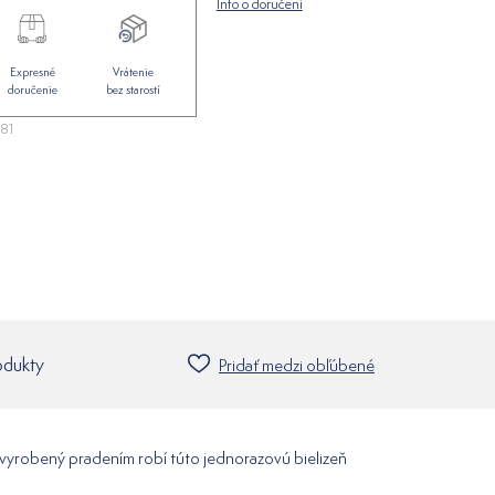
Info o doručení
Expresné
Vrátenie
doručenie
bez starostí
81
odukty
Pridať medzi obľúbené
vyrobený pradením robí túto jednorazovú bielizeň