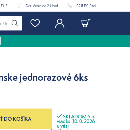
9 EUR
Doručenie do 24 hod
0911 110 064
ske jednorazové 6ks
SKLADOM 5 a
Ť DO KOŠÍKA
viac ks (10. 8. 2026
u vás)