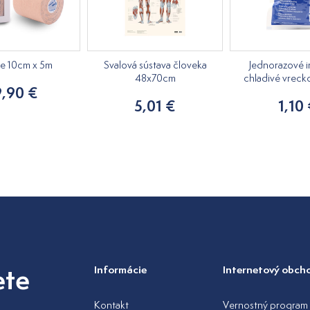
pe 10cm x 5m
Svalová sústava človeka
Jednorazové i
48x70cm
chladivé vreck
9,90 €
5,01 €
1,10
ete
Informácie
Internetový obch
Kontakt
Vernostný program