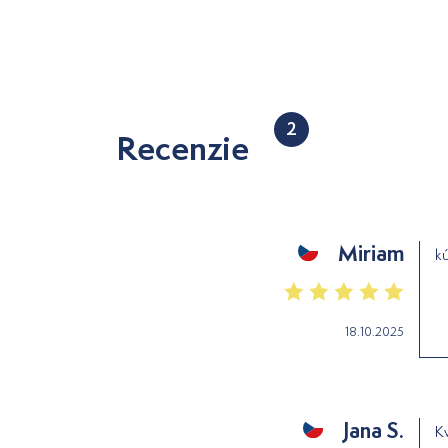
2
Recenzie
Miriam
kú
18.10.2025
Jana S.
K