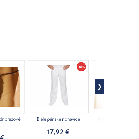
-16%
ednorazové
Biele pánske nohavice
Podprsenka jednora
6ks
17,92 €
 €
2,56 €