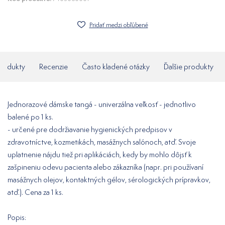
Pridať medzi obľúbené
produkty
Recenzie
Často kladené otázky
Ďalšie produkty
Jednorazové dámske tangá - univerzálna veľkosť - jednotlivo
balené po 1 ks.
- určené pre dodržiavanie hygienických predpisov v
zdravotníctve, kozmetikách, masážnych salónoch, atď. Svoje
uplatnenie nájdu tiež pri aplikáciách, kedy by mohlo dôjsť k
zašpineniu odevu pacienta alebo zákazníka (napr. pri používaní
masážnych olejov, kontaktných gélov, sérologických prípravkov,
atď.). Cena za 1 ks.
Popis: