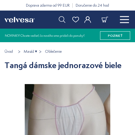
Doprava zdarma od 99 EUR
Doručenie do 24 hod
NOVINKY! Chcete vedieť, čo nového sme pridali do ponuky?
POZRIEŤ
Úvod
Masáž
Oblečenie
Tangá dámske jednorazové biele