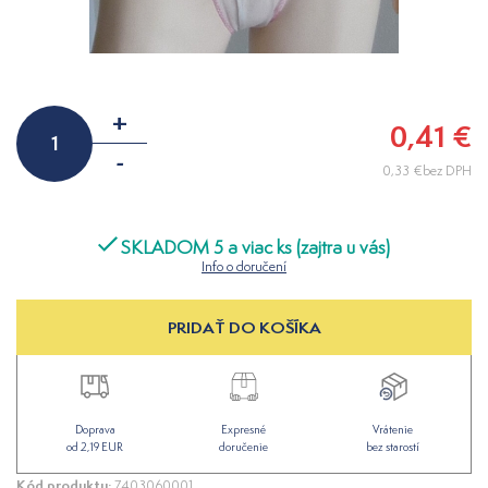
+
0,41 €
-
0,33 €bez DPH
SKLADOM 5 a viac ks (zajtra u vás)
Info o doručení
PRIDAŤ DO KOŠÍKA
Doprava
Expresné
Vrátenie
od 2,19 EUR
doručenie
bez starostí
Kód produktu:
7403060001