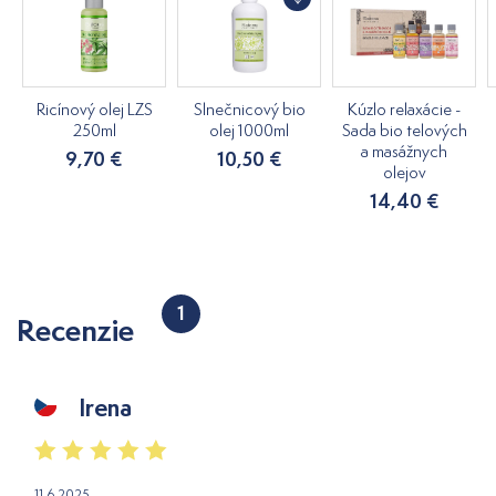
Ricínový olej LZS
Slnečnicový bio
Kúzlo relaxácie -
250ml
olej 1000ml
Sada bio telových
a masážnych
9,70 €
10,50 €
olejov
14,40 €
1
Recenzie
Irena
11.6.2025