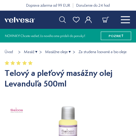
Doprava zdarma od 99 EUR
Doručenie do 24 hod
NOVINKY! Chcete vedieť, čo nového sme pridali do ponuky?
POZRIEŤ
Úvod
Masáž
Masážne oleje
Za studena lisované a bio oleje
Telový a pleťový masážny olej
Levanduľa 500ml