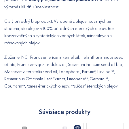
výrazné ukľudňujúce vlastnosti.
Čistý prírodný bioprodukt. Vyrobené z olejov lisovaných za
studena, bio olejov a 100% prírodných éterických olejov. Bez
konzervačných a syntetických vonných látok, minerálnych a
rafinovaných olejov.
Zloženie INCI: Prunus americana kernel oil, Helianthus annuus seed
oil bio, Prunus amygdalus dulcis oil, Sesamum indicum seed oil bio,
Macadamia ternifolia seed oil, Tocopherol, Parfum*, Linalool**,
Rosmarinus Officinalis Leaf Extract, Limonene**, Geraniol**,
Coumarin**, *zmes éterických olejov, **súčasť éterických olejov
Súvisiace produkty