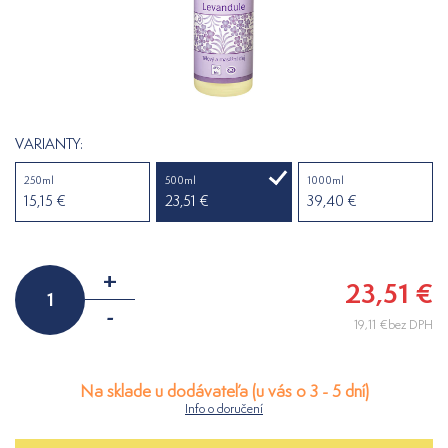
VARIANTY:
250ml
500ml
1000ml
15,15 €
23,51 €
39,40 €
+
23,51 €
-
19,11 €bez DPH
Na sklade u dodávateľa (u vás o 3 - 5 dní)
Info o doručení