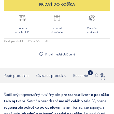
PRIDAŤ DO KOŠÍKA
Doprava
Expresné
Vrátenie
od 2,19 EUR
doručenie
bez starostí
Kód produktu:
8595666005480
Pridať medzi obľúbené
1
Popis produktu
Súvisiace produkty
Recenzie
Často klade
pre starostlivosť o pokožku
Špičkový regeneračný masážny olej
tela aj tváre.
masáž celého tela.
Šetrná a prirodzená
Výborne
regeneruje pokožku po opaľovaní
a na miestach zahojených
Vhodný pre jemnú detskú pokožku.
popálenín.
Levanduľa má