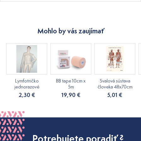
Mohlo by vás zaujímať
Lymfotričko
BB tape 10cm x
Svalová sústava
jednorazové
5m
človeka 48x70cm
2,30 €
19,90 €
5,01 €
Potrebujete poradiť ?