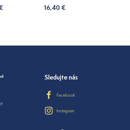
 €
16,40 €
7,20 €
od
Sledujte nás
Facebook
ky
Instagram