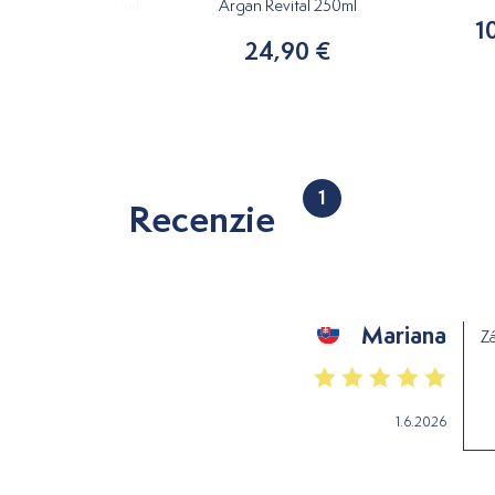
ej Atopikderm 250ml
Argan Revital 250ml
1
17,50 €
24,90 €
1
Recenzie
Mariana
Z
1.6.2026