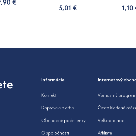
9,90 €
5,01 €
1,10
ete
Informácie
Internetový obch
Kontakt
Vernostný program
Doprava a platba
Často kladené otáz
Obchodné podmienky
Veľkoobchod
O spoločnosti
Affiliate