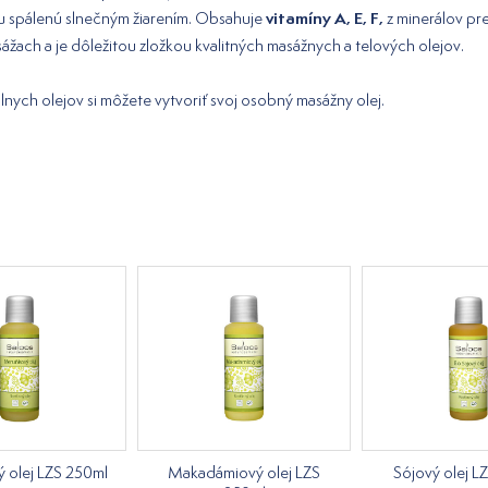
vitamíny A, E, F,
u spálenú slnečným žiarením. Obsahuje
z minerálov p
ážach a je dôležitou zložkou kvalitných masážnych a telových olejov.
nych olejov si môžete vytvoriť svoj osobný masážny olej.
 olej LZS 250ml
Makadámiový olej LZS
Sójový olej L