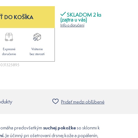
SKLADOM 2 ks
Ť DO KOŠÍKA
(zajtra u vás)
Info o doručení
Expresné
Vrátenie
doručenie
bez starostí
031325895
odukty
Pridať medzi obľúbené
suchej pokožke
a pomáha predovšetkým
so sklonmi k
ní.
Je účinný pri ošetrovaní drsnej kože a popálenín,