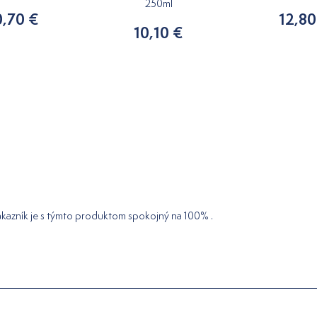
250ml
0,70 €
12,80
10,10 €
ákazník je s týmto produktom spokojný na 100% .