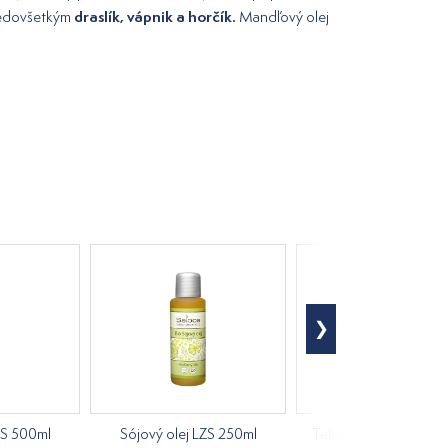
draslík, vápnik a horčík.
redovšetkým
Mandľový olej
ZS 500ml
Sójový olej LZS 250ml
Telový masážny olej 