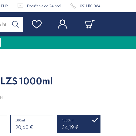
9 EUR
Doručenie do 24 hod
0911 110 064
 LZS 1000ml
PH
500ml
1000ml
20,60 €
34,19 €