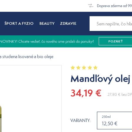
Doprava zdarma od 9
ŠPORT A FYZIO
BEAUTY
ZDRAVIE
NOVINKY! Chcete vedieť, čo nového sme pridali do ponuky?
POZRIEŤ
a studena lisované a bio oleje
Mandľový olej
34,19 €
27,80 €
bez D
250ml
VARIANTY:
12,50 €