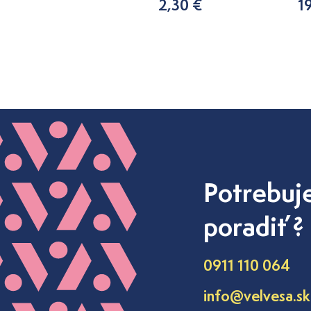
2,30 €
1
15,20 €
Potrebuj
poradiť ?
0911 110 064
info@velvesa.sk