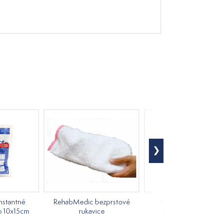
nstantné
RehabMedic bezprstové
Medovkový rastlin
o 10x15cm
rukavice
masážny olej 250m