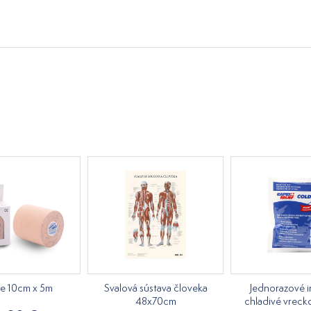
pe 10cm x 5m
Svalová sústava človeka
Jednorazové i
48x70cm
chladivé vreck