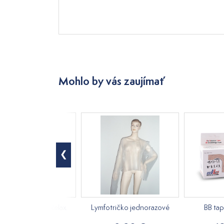
Mohlo by vás zaujímať
ový masážny olej Relax
Lymfotričko jednorazové
BB ta
250ml