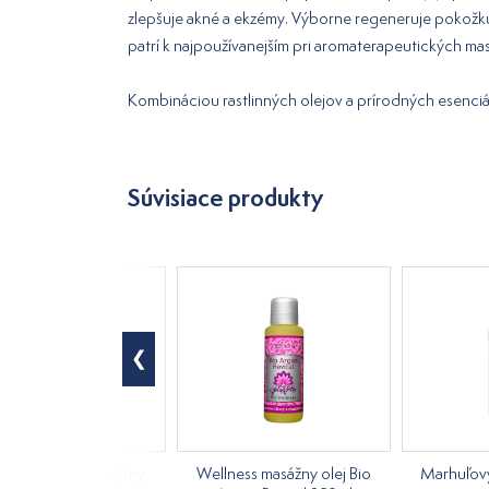
zlepšuje akné a ekzémy. Výborne regeneruje pokožk
patrí k najpoužívanejším pri aromaterapeutických mas
Kombináciou rastlinných olejov a prírodných esenciál
Súvisiace produkty
ový a pleťový masážny
Wellness masážny olej Bio
Marhuľový