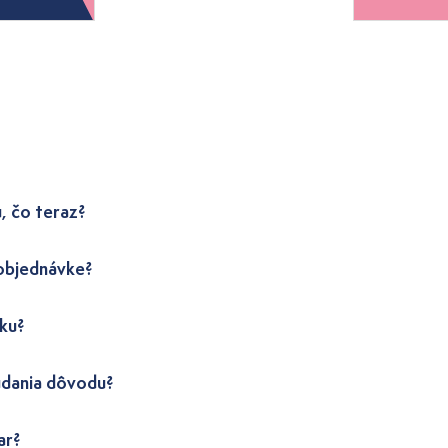
, čo teraz?
 objednávke?
ku?
udania dôvodu?
ar?