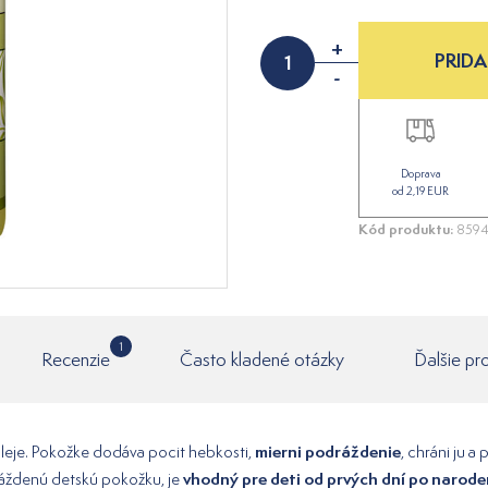
+
PRIDA
-
Doprava
od 2,19 EUR
Kód produktu:
8594
1
Recenzie
Často kladené otázky
Ďalšie pr
mierni podráždenie
 oleje. Pokožke dodáva pocit hebkosti,
, chráni ju 
vhodný pre deti od prvých dní po narode
ráždenú detskú pokožku, je