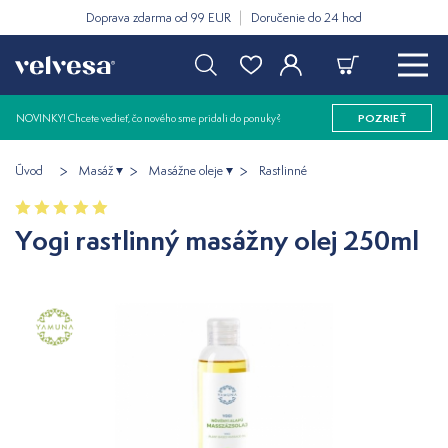
Doprava zdarma od 99 EUR
Doručenie do 24 hod
NOVINKY! Chcete vedieť, čo nového sme pridali do ponuky?
POZRIEŤ
Úvod
Masáž
Masážne oleje
Rastlinné
Yogi rastlinný masážny olej 250ml