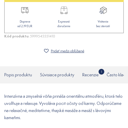
Doprava
Expresné
Vrátenie
od 2,19 EUR
doručenie
bez starostí
Kód produktu:
5999545551410
Pridať medzi obľúbené
1
Popis produktu
Súvisiace produkty
Recenzie
Často klade
Intenzívna a zmyselná vôňa prináša orientálnu atmosféru, ktorá telo
uvoľňuje a relaxuje. Vyvoláva pocit očisty od karmy. Odporúčame
na relaxačné, meditatívne, thajské masáže a masáž s lávovými
kameňmi.