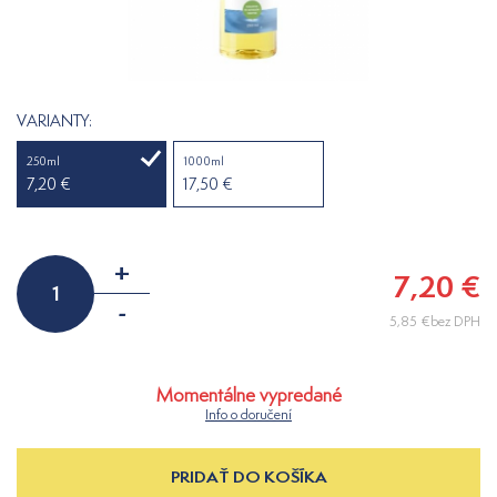
VARIANTY:
250ml
1000ml
7,20 €
17,50 €
+
7,20 €
-
5,85 €bez DPH
Momentálne vypredané
Info o doručení
PRIDAŤ DO KOŠÍKA