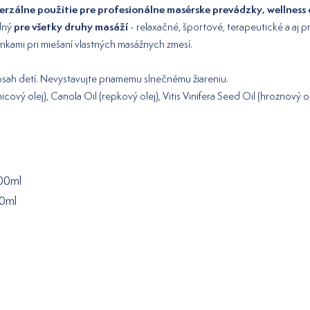
erzálne použitie pre profesionálne masérske prevádzky, wellness
pre všetky druhy masáží
odný
- relaxačné, športové, terapeutické a aj p
inkami pri miešaní vlastných masážnych zmesí.
osah detí. Nevystavujte priamemu slnečnému žiareniu.
ový olej), Canola Oil (repkový olej), Vitis Vinifera Seed Oil (hroznový o
000ml
00ml