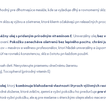
vhodný pre dlhotrvajúce masáže, kde sa vyžaduje dlhý a rovnomerný sklz.
sklzu aj výživu a ošetrenie, ktoré klienti očakávajú pri relaxačných pro
sážny olej s pridaným prírodným vitamínom E
bez 
. Univerzálny olej
Pokožku zanecháva ošetrenú bez lepivého pocitu, chráni j
dovaní.
v – masérov a wellness profesionálov, ktorí hľadali univerzálny a úsporný
úť na rovnakú konzistenciu, sklz a čistotu pri každom použití.
osah detí. Nevystavujte priamemu slnečnému žiareniu.
j), Tocopherol (prírodný vitamín E)
olej
kombinuje blahodarné vlastnosti štyroch výživných ras
, ktorý
pre 
írodné zloženie, ktoré zvláčni, zjemní a vyživí pokožku ho predurčuje
ktorá vyživí pokožku, ale aj pre miešanie s éterickými olejmi alebo macero