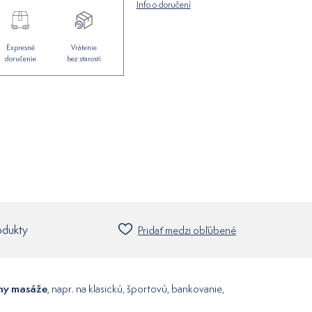
Info o doručení
Expresné
Vrátenie
doručenie
bez starostí
odukty
Pridať medzi obľúbené
uhy masáže
, napr. na klasickú, športovú, bankovanie,