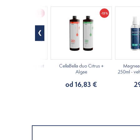
-15%
vé masážne banky set
CellaBella duo Citrus +
Magnea 
4ks
Algae
250ml - ve
11,50 €
od 16,83 €
2