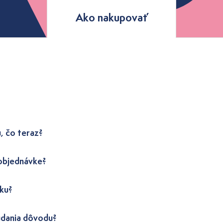
Ako nakupovať
, čo teraz?
 objednávke?
ku?
udania dôvodu?