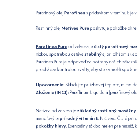
Parafinea
Parafínový olej
s prídavkom vitamínu E je 
Nativea Pure
Rastlinný olej
poskytuje pokožke okrem 
Parafinea Pure
čistý parafínový ma
od velvesa je
stabilný
nízkou spotrebou ostáva
aj pri dlhšom skla
Parafinea Pure je odpoveď na potreby našich zákazníko
prechádza kontrolou kvality, aby ste sa mohli spoľahn
Upozornenie:
Skladujte pri izbovej teplote, mimo d
Zloženie (INCI):
Paraffinum Liquidum (parafínový ole
základný rastlinný masážny 
Nativea od velvesa je
prírodný vitamín E
mandľový) a
. Nič viac. Čisté pr
pokožky hlavy
. Esenciálny základ nielen pre masáž, 