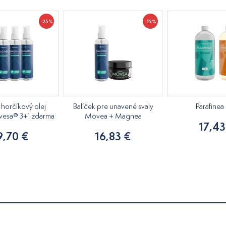
-25%
-15%
horčíkový olej
Balíček pre unavené svaly
Parafinea
lvesa® 3+1 zdarma
Movea + Magnea
17,43
9,70 €
16,83 €