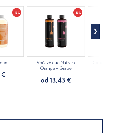
-15%
-15%
 duo
Voňavé duo Nativea
Dornova metóda - opr
Orange + Grape
sám
 €
od 13,43 €
9,80 €