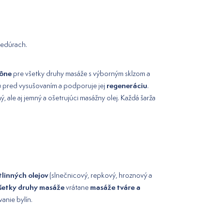
cedúrach.
vône
pre všetky druhy masáže s výborným sklzom a
u
regeneráciu
pred vysušovaním a podporuje jej
.
, ale aj jemný a ošetrujúci masážny olej. Každá šarža
tlinných olejov
(slnečnicový, repkový, hroznový a
všetky druhy masáže
masáže tváre a
vrátane
vanie bylín.