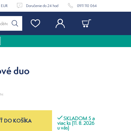
9 EUR
Doručenie do 24 hod
0911 110 064
ové duo
PH
SKLADOM 5 a
Ť DO KOŠÍKA
viac ks (11. 8. 2026
u vás)