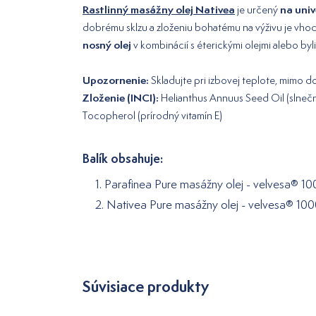
Rastlinný masážny olej Nativea
na univ
je určený
dobrému sklzu a zloženiu bohatému na výživu je vh
nosný olej
v kombinácií s éterickými olejmi alebo byl
Upozornenie:
Skladujte pri izbovej teplote, mimo d
Zloženie (INCI):
Helianthus Annuus Seed Oil (slnečnic
Tocopherol (prírodný vitamín E)
Balík obsahuje:
1. Parafinea Pure masážny olej - velvesa® 1
2. Nativea Pure masážny olej - velvesa® 10
Súvisiace produkty