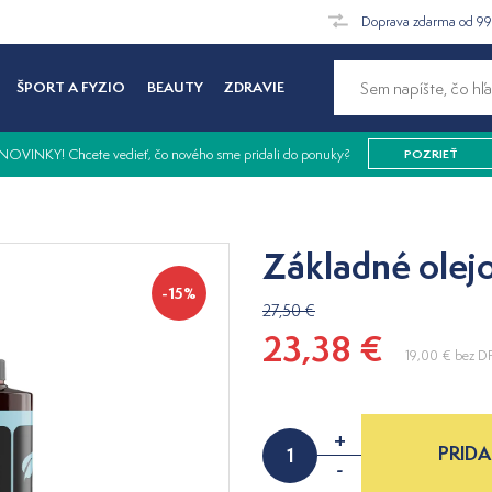
Doprava zdarma od 9
ŠPORT A FYZIO
BEAUTY
ZDRAVIE
NOVINKY! Chcete vedieť, čo nového sme pridali do ponuky?
POZRIEŤ
Základné olej
-15%
27,50 €
23,38 €
19,00 €
bez D
+
PRIDA
-