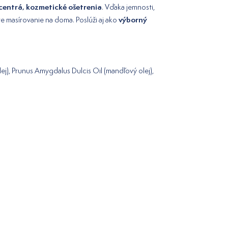
 centrá, kozmetické ošetrenia
. Vďaka jemnosti,
výborný
re masírovanie na doma. Poslúži aj ako
lej), Prunus Amygdalus Dulcis Oil (mandľový olej),