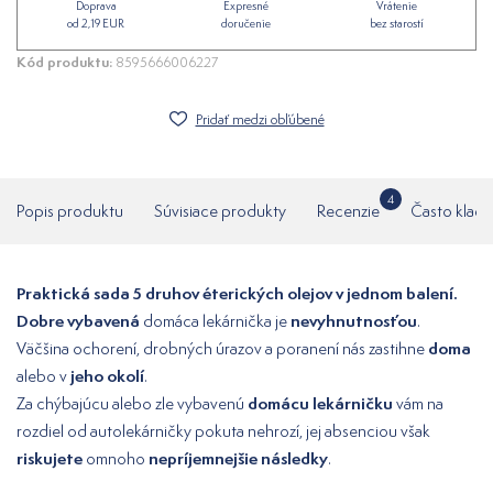
Doprava
Expresné
Vrátenie
od 2,19 EUR
doručenie
bez starostí
Kód produktu:
8595666006227
Pridať medzi obľúbené
4
Popis produktu
Súvisiace produkty
Recenzie
Často klade
Praktická sada 5 druhov éterických olejov v jednom balení.
Dobre vybavená
nevyhnutnosťou
domáca lekárnička je
.
doma
Väčšina ochorení, drobných úrazov a poranení nás zastihne
jeho okolí
alebo v
.
domácu lekárničku
Za chýbajúcu alebo zle vybavenú
vám na
rozdiel od autolekárničky pokuta nehrozí, jej absenciou však
riskujete
nepríjemnejšie následky
omnoho
.