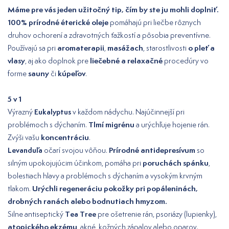
Máme pre vás jeden užitočný tip, čím by ste ju mohli doplniť.
100% prírodné éterické oleje
pomáhajú pri liečbe rôznych
druhov ochorení a zdravotných ťažkostí a pôsobia preventívne.
aromaterapii
masážach
o pleť a
Používajú sa pri
,
, starostlivosti
vlasy
liečebné a relaxačné
, aj ako doplnok pre
procedúry vo
sauny
kúpeľov
forme
či
.
5 v 1
Výrazný
Eukalyptus
v každom nádychu. Najúčinnejší pri
Tlmí migrénu
problémoch s dýchaním.
a urýchľuje hojenie rán.
koncentráciu
Zvýši vašu
.
Prírodné antidepresívum
Levanduľa
očarí svojou vôňou.
so
poruchách spánku
silným upokojujúcim účinkom, pomáha pri
,
bolestiach hlavy a problémoch s dýchaním a vysokým krvným
Urýchli regeneráciu pokožky pri popáleninách,
tlakom.
drobných ranách alebo bodnutiach hmyzom.
Silne antiseptický
Tea Tree
pre ošetrenie rán, psoriázy (lupienky),
atopického ekzému
, akné, kožných zápalov alebo oparov.