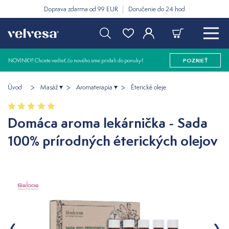
Doprava zdarma od 99 EUR
Doručenie do 24 hod
NOVINKY! Chcete vedieť, čo nového sme pridali do ponuky?
POZRIEŤ
Úvod
Masáž
Aromaterapia
Éterické oleje
Domáca aroma lekárnička - Sada
100% prírodných éterických olejov