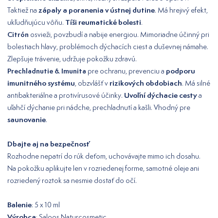
zápaly a poranenia v ústnej dutine
Taktiež na
. Má hrejivý efekt,
Tíši reumatické bolesti
ukľudňujúcu vôňu.
.
Citrón
osvieži, povzbudí a nabije energiou. Mimoriadne účinný pri
bolestiach hlavy, problémoch dýchacích ciest a duševnej námahe.
Zlepšuje trávenie, udržuje pokožku zdravú.
podporu
Prechladnutie & Imunita
pre ochranu, prevenciu a
imunitného systému
rizikových obdobiach
, obzvlášť v
. Má silné
Uvoľní dýchacie cesty
antibakteriálne a protivírusové účinky.
a
uľahčí dýchanie pri nádche, prechladnutí a kašli. Vhodný pre
saunovanie
.
Dbajte aj na bezpečnosť
Rozhodne nepatrí do rúk deťom, uchovávajte mimo ich dosahu.
Na pokožku aplikujte len v rozriedenej forme, samotné oleje ani
rozriedený roztok sa nesmie dostať do očí.
Balenie
: 5 x 10 ml
Výrobca
: Saloos Naturcosmetic