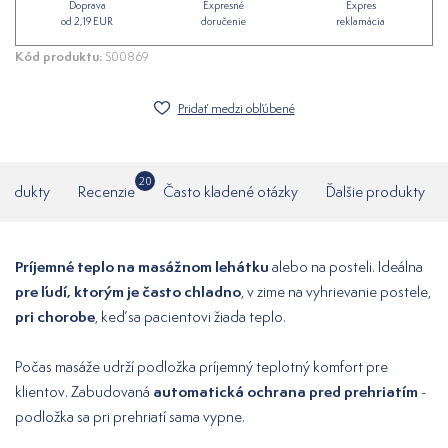
Doprava
Expresné
Expres
od 2,19 EUR
doručenie
reklamácia
Kód produktu:
S00869
Pridať medzi obľúbené
20
produkty
Recenzie
Často kladené otázky
Ďalšie produkty
Príjemné teplo na masážnom lehátku
alebo na posteli. Ideálna
pre ľudí, ktorým je často chladno
, v zime na vyhrievanie postele,
pri chorobe
, keď sa pacientovi žiada teplo.
Počas masáže udrží podložka príjemný teplotný komfort pre
automatická ochrana pred prehriatím
klientov. Zabudovaná
-
podložka sa pri prehriatí sama vypne.