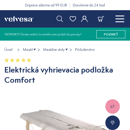
Doprava zdarma od 99 EUR
Doručenie do 24 hod
NOVINKY! Chcete vedieť, čo nového sme pridali do ponuky?
POZRIEŤ
Úvod
Masáž
Masážne stoly
Príslušenstvo
Elektrická vyhrievacia podložka
Comfort