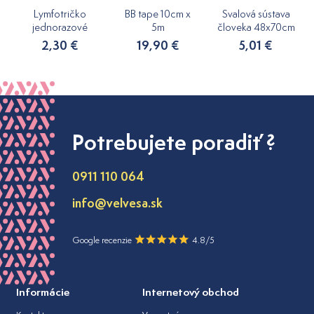
Lymfotričko
BB tape 10cm x
Svalová sústava
jednorazové
5m
človeka 48x70cm
2,30 €
19,90 €
5,01 €
Potrebujete poradiť ?
0911 110 064
info@velvesa.sk
Google recenzie
4.8/5
Informácie
Internetový obchod