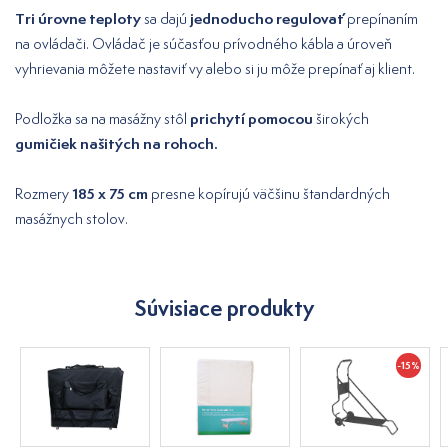
Tri úrovne teploty
jednoducho regulovať
sa dajú
prepínaním
na ovládači. Ovládač je súčasťou prívodného kábla a úroveň
vyhrievania môžete nastaviť vy alebo si ju môže prepínať aj klient.
prichytí pomocou
Podložka sa na masážny stôl
širokých
gumičiek našitých na rohoch.
185 x 75 cm
Rozmery
presne kopírujú väčšinu štandardných
masážnych stolov.
Súvisiace produkty
-15%