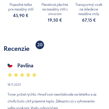
Pojazdná taška
Flanelová plachta
Transportný vozík
pre masážny stôl
na masážny stôl s
na skladacie
otvorom
masážne stoly
45,90 €
19,50 €
67,15 €
20
Recenzie
Pavlína
18.11.2025
Tovar prišiel rýchlo. Hneď som nainštalovala na lehátko a za
chvíľu bolo cítiť príjemné teplo. Zákazníci sú s vyhrievaním
veľmi spokojní. Vrelo odporúčam.