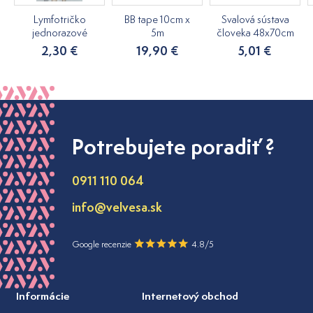
Lymfotričko
BB tape 10cm x
Svalová sústava
jednorazové
5m
človeka 48x70cm
2,30 €
19,90 €
5,01 €
Potrebujete poradiť ?
0911 110 064
info@velvesa.sk
Google recenzie
4.8/5
Informácie
Internetový obchod