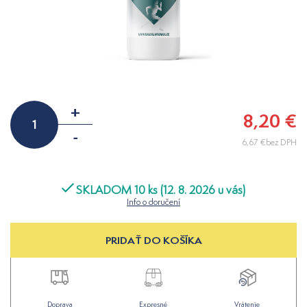
+
8,20 €
-
6,67 €bez DPH
SKLADOM 10 ks (12. 8. 2026 u vás)
Info o doručení
PRIDAŤ DO KOŠÍKA
Doprava
Expresné
Vrátenie