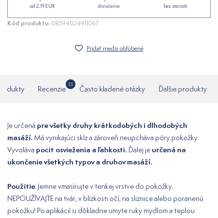
od 2,19 EUR
doručenie
bez starostí
Kód produktu:
08594024911067
Pridať medzi obľúbené
13
produkty
Recenzie
Často kladené otázky
Ďalšie produkty
pre všetky druhy krátkodobých i dlhodobých
Je určená
masáží.
Má vynikajúci sklz a zároveň neupcháva póry pokožky.
pocit osvieženia a ľahkosti.
určená na
Vyvoláva
Ďalej je
ukončenie všetkých typov a druhov masáží.
Použitie
: Jemne vmasírujte v tenkej vrstve do pokožky.
NEPOUŽÍVAJTE na tvár, v blízkosti očí, na sliznice alebo poranenú
pokožku! Po aplikácií si dôkladne umyte ruky mydlom a teplou