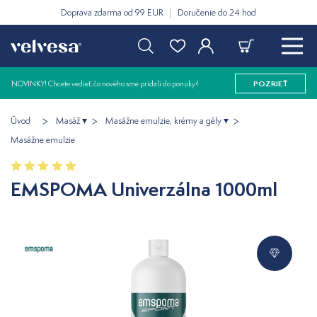
Doprava zdarma od 99 EUR
Doručenie do 24 hod
NOVINKY! Chcete vedieť, čo nového sme pridali do ponuky?
POZRIEŤ
Úvod
Masáž
Masážne emulzie, krémy a gély
Masážne emulzie
EMSPOMA Univerzálna 1000ml