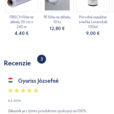
FRISCH fólia na
PE fólie na zábaly,
Prírodná masážna
zábaly 30 cm x
10 ks
sviečka Levanduľa
240 m
100ml
12,80 €
4,40 €
9,00 €
3
Recenzie
Gyuriss Józsefné
6.4.2026
Zákazník je s týmto produktom spokojný na 100% .