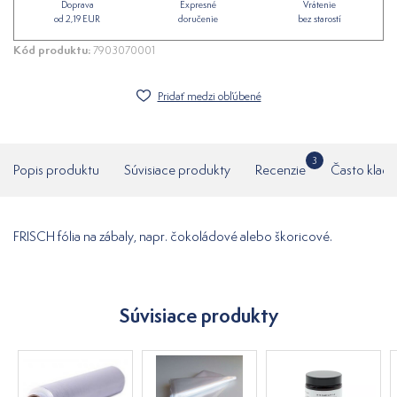
Doprava
Expresné
Vrátenie
od 2,19 EUR
doručenie
bez starostí
Kód produktu:
7903070001
Pridať medzi obľúbené
3
Popis produktu
Súvisiace produkty
Recenzie
Často klade
FRISCH fólia na zábaly, napr. čokoládové alebo škoricové.
Súvisiace produkty