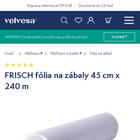
Doprava zdarma od 99 EUR
Doručenie do 24 hod
NOVINKY! Chcete vedieť, čo nového sme pridali do ponuky?
POZRIEŤ
Úvod
Wellness
Wellness masáže
Fólie na zábal
FRISCH fólia na zábaly 45 cm x
240 m