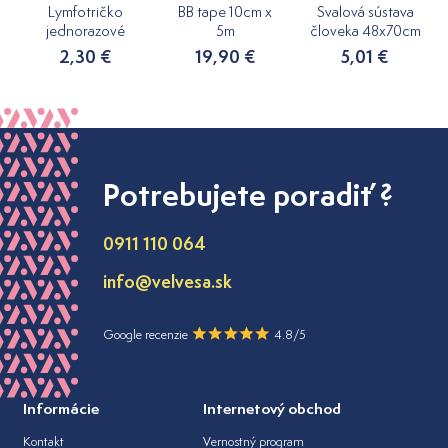
Lymfotričko
BB tape 10cm x
Svalová sústava
jednorazové
5m
človeka 48x70cm
2,30 €
19,90 €
5,01 €
Potrebujete poradiť ?
0911 110 064
info@velvesa.sk
Google recenzie
4.8/5
Informácie
Internetový obchod
Kontakt
Vernostný program