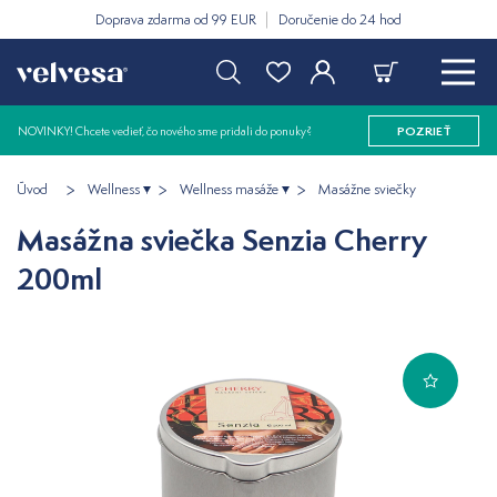
Doprava zdarma od 99 EUR
Doručenie do 24 hod
NOVINKY! Chcete vedieť, čo nového sme pridali do ponuky?
POZRIEŤ
Úvod
Wellness
Wellness masáže
Masážne sviečky
Masážna sviečka Senzia Cherry
200ml