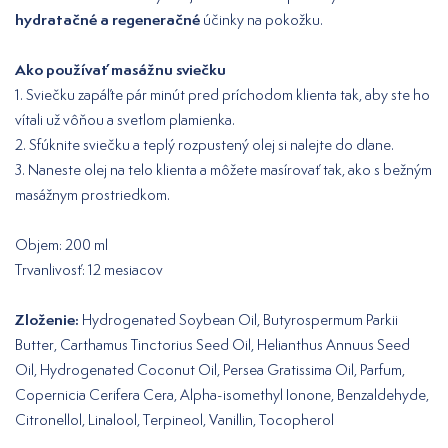
hydratačné a regeneračné
účinky na pokožku.
Ako používať masážnu sviečku
1. Sviečku zapáľte pár minút pred príchodom klienta tak, aby ste ho
vítali už vôňou a svetlom plamienka.
2. Sfúknite sviečku a teplý rozpustený olej si nalejte do dlane.
3. Naneste olej na telo klienta a môžete masírovať tak, ako s bežným
masážnym prostriedkom.
Objem: 200 ml
Trvanlivosť: 12 mesiacov
Zloženie:
Hydrogenated Soybean Oil, Butyrospermum Parkii
Butter, Carthamus Tinctorius Seed Oil, Helianthus Annuus Seed
Oil, Hydrogenated Coconut Oil, Persea Gratissima Oil, Parfum,
Copernicia Cerifera Cera, Alpha-isomethyl Ionone, Benzaldehyde,
Citronellol, Linalool, Terpineol, Vanillin, Tocopherol