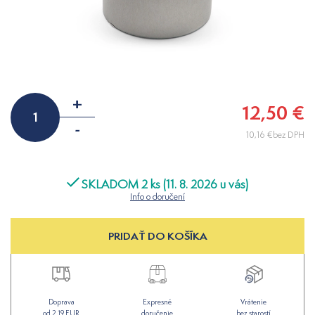
+
12,50 €
-
10,16 €bez DPH
SKLADOM 2 ks (11. 8. 2026 u vás)
Info o doručení
PRIDAŤ DO KOŠÍKA
Doprava
Expresné
Vrátenie
od 2,19 EUR
doručenie
bez starostí