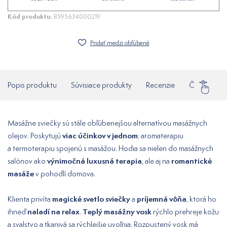
Kód produktu:
8595634000219
Pridať medzi obľúbené
Popis produktu
Súvisiace produkty
Recenzie
Často klade
Masážne sviečky sú stále obľúbenejšou alternatívou masážnych
viac účinkov v jednom
olejov. Poskytujú
: aromaterapiu
a termoterapiu spojenú s masážou. Hodia sa nielen do masážnych
výnimočná luxusná terapia
romantické
salónov ako
, ale aj na
masáže
v pohodlí domova.
magické svetlo sviečky
príjemná vôňa
Klienta privíta
a
, ktorá ho
naladí na relax
Teplý masážny vosk
ihneď
.
rýchlo prehreje kožu
a svalstvo a tkanivá sa rýchlejšie uvoľnia. Rozpustený vosk má