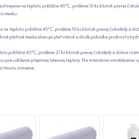
 zohrejeme na teplotu približne 45°C, pridáme 10 ks kôstok pravej čok
vú masku.
e na teplotu približne 45°C, pridáme 10 ks kôstok pravej čokolády a do
vá pleťová maska zbavuje pleť vrások a dodá pokožke pružnosť a hydra
plotu približne 45°C, pridáme 27 ks kôstok pravej čokolády a dobre r
ekou pre udržanie príjemnej telesnej teploty. Pre intenzívne vstrebávanie 
vú hmotu zotrieme.