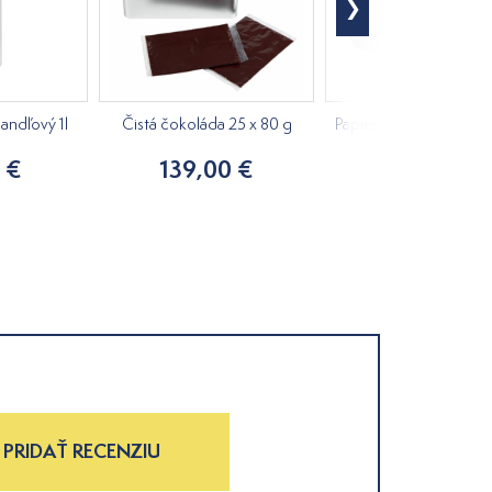
andľový 1l
Čistá čokoláda 25 x 80 g
Papierové utierky Z-Z
- 2 vrstvové biele
 €
139,00 €
1,75 €
PRIDAŤ RECENZIU