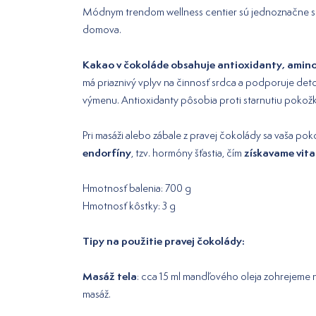
Módnym trendom wellness centier sú jednoznačne skrá
domova.
Kakao v čokoláde obsahuje antioxidanty, amino
má priaznivý vplyv na činnosť srdca a podporuje de
výmenu. Antioxidanty pôsobia proti starnutiu pokožky
Pri masáži alebo zábale z pravej čokolády sa vaša p
endorfíny
získavame vita
, tzv. hormóny šťastia, čím
Hmotnosť balenia: 700 g
Hmotnosť kôstky: 3 g
Tipy na použitie pravej čokolády:
Masáž tela
: cca 15 ml mandľového oleja zohrejeme
masáž.