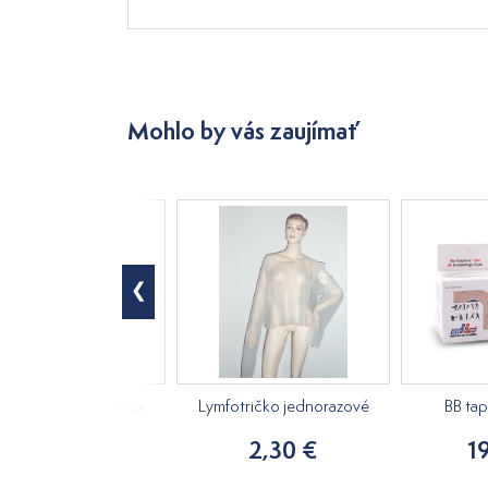
Mohlo by vás zaujímať
ový masážny olej Relax
Lymfotričko jednorazové
BB ta
250ml
2,30 €
1
15,20 €