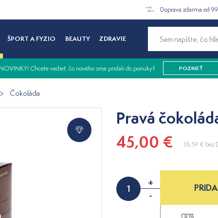
Doprava zdarma od 9
ŠPORT A FYZIO
BEAUTY
ZDRAVIE
NOVINKY! Chcete vedieť, čo nového sme pridali do ponuky?
POZRIEŤ
Čokoláda
Pravá čokolád
45,00 €
36,59 €
bez 
+
PRIDA
-