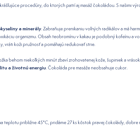
šľujúce procedúry, do ktorých patrí aj masáž čokoládou. S našimi výro
kyseliny a minerály
. Zabraňuje prenikaniu voľných radikálov a má harm
toxikáciu organizmu. Obsah teobromínu v kakau je podobný kofeínu a vo
, vráti koži pružnosť a pomáhajú redukovať strie.
okožka behom niekoľkých minút zbaví zrohovatenej kože, šupiniek a vrás
litu a životnú energiu
. Čokoláda pre masáže neobsahuje cukor.
 na teplotu približne 45°C, pridáme 27 ks kôstok pravej čokolády, dob