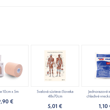
pe 10cm x 5m
Svalová sústava človeka
Jednorazové i
48x70cm
chladivé vreck
9,90 €
5,01 €
1,10