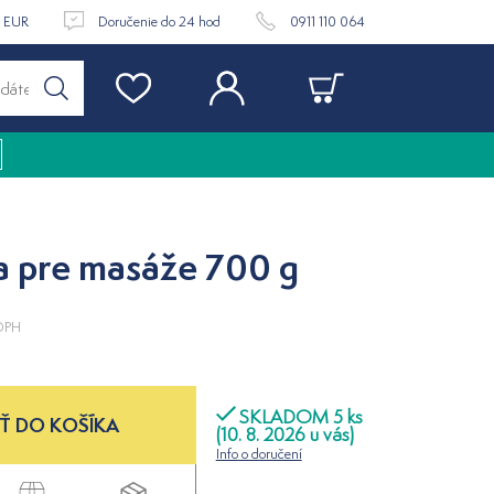
9 EUR
Doručenie do 24 hod
0911 110 064
a pre masáže 700 g
DPH
SKLADOM 5 ks
Ť DO KOŠÍKA
(10. 8. 2026 u vás)
Info o doručení