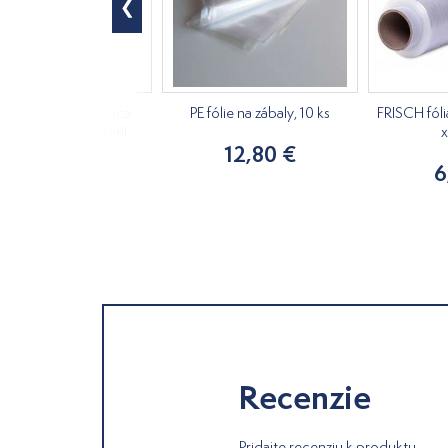
ážna sviečka Exotica
PE fólie na zábaly, 10 ks
FRISCH fóli
ntalové drevo 200ml
12,80 €
12,50 €
6
Recenzie
Pridajte recenziu k produktu.