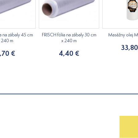
a na zábaly 45 cm
FRISCH fólia na zábaly 30 cm
Masážny olej M
x 240 m
x 240 m
33,80
,70 €
4,40 €