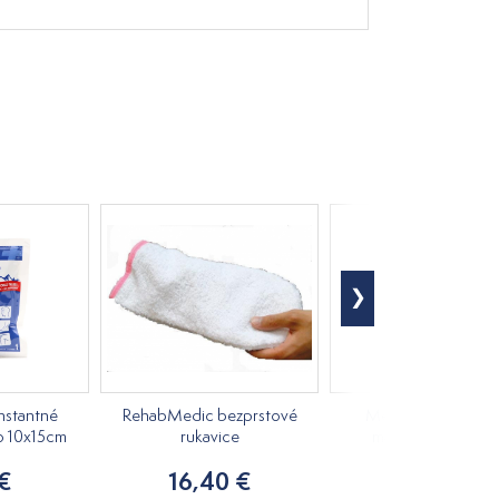
nstantné
RehabMedic bezprstové
Medovkový rastlin
o 10x15cm
rukavice
masážny olej 250m
 €
16,40 €
7,20 €