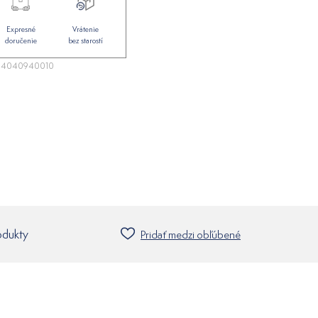
Expresné
Vrátenie
doručenie
bez starostí
94040940010
odukty
Pridať medzi obľúbené