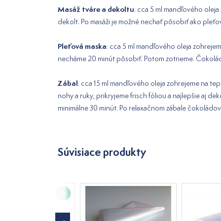
Masáž tváre a dekoltu
: cca 5 ml mandľového oleja
dekolt. Po masáži je možné nechať pôsobiť ako pleťo
Pleťová maska
: cca 5 ml mandľového oleja zohrejem
necháme 20 minút pôsobiť. Potom zotrieme. Čokoládo
Zábal
: cca 15 ml mandľového oleja zohrejeme na te
nohy a ruky, prikryjeme frisch fóliou a najlepšie aj d
minimálne 30 minút. Po relaxačnom zábale čokoládo
Súvisiace produkty