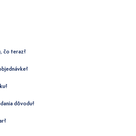
, čo teraz?
 objednávke?
ku?
udania dôvodu?
ar?