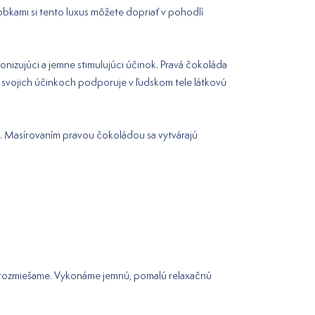
bkami si tento luxus môžete dopriať v pohodlí
onizujúci a jemne stimulujúci účinok. Pravá čokoláda
 svojich účinkoch podporuje v ľudskom tele látkovú
ok. Masírovaním pravou čokoládou sa vytvárajú
re rozmiešame. Vykonáme jemnú, pomalú relaxačnú