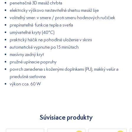
penetračná 3D masáž chrbta
elektricky výškovo nastaviteľná shiatsu masáž šije
voliteľný smer: v smere / proti smeru hodinových ručičiek
prepínateľná funkcia tepla a svetla
umývateľné kryty (40°C)
praktický háčik na pohodlné uloženie v skrini
automatické vypnutie po 15 minútach
masívny zadný kryt
pružné upínacie popruhy
povrch zariadenia s koženými doplnkami (PU), mäkký velúr a
priedušná sieťovina
výkon cca. 60 W
Súvisiace produkty