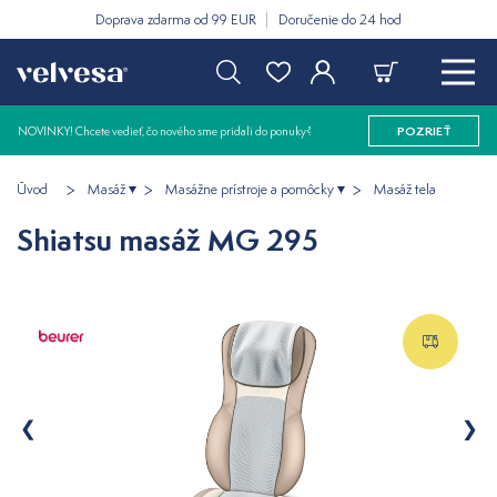
Doprava zdarma od 99 EUR
Doručenie do 24 hod
NOVINKY! Chcete vedieť, čo nového sme pridali do ponuky?
POZRIEŤ
Úvod
Masáž
Masážne prístroje a pomôcky
Masáž tela
Shiatsu masáž MG 295