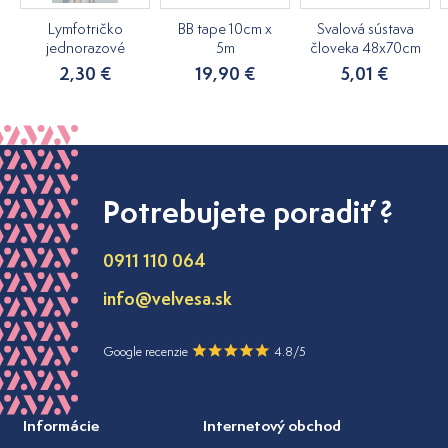
Lymfotričko
BB tape 10cm x
Svalová sústava
jednorazové
5m
človeka 48x70cm
2,30 €
19,90 €
5,01 €
Potrebujete poradiť ?
0911 110 064
info@velvesa.sk
Google recenzie
4.8/5
Informácie
Internetový obchod