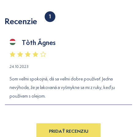
1
Recenzie
Tòth Ágnes
24.10.2023
Som veľmi spokojná, dá sa veľmi dobre používať. Jedna
nevýhoda, že je lakovaná a vyšmykne sa mi z ruky, keď ju
používam s olejom.
PRIDAŤ RECENZIU