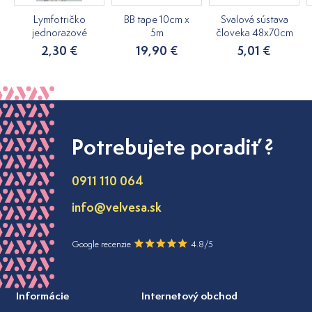
Lymfotričko
BB tape 10cm x
Svalová sústava
jednorazové
5m
človeka 48x70cm
2,30 €
19,90 €
5,01 €
Potrebujete poradiť ?
0911 110 064
info@velvesa.sk
Google recenzie
4.8/5
Informácie
Internetový obchod