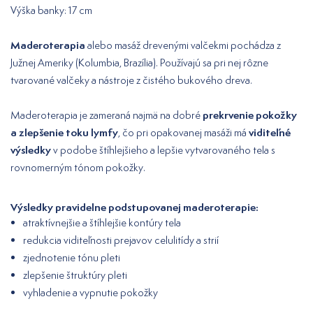
Výška banky: 17 cm
Maderoterapia
alebo masáž drevenými valčekmi pochádza z
Južnej Ameriky (Kolumbia, Brazília). Používajú sa pri nej rôzne
tvarované valčeky a nástroje z čistého bukového dreva.
prekrvenie pokožky
Maderoterapia je zameraná najmä na dobré
a zlepšenie toku lymfy
viditeľné
, čo pri opakovanej masáži má
výsledky
v podobe štíhlejšieho a lepšie vytvarovaného tela s
rovnomerným tónom pokožky.
Výsledky pravidelne podstupovanej maderoterapie:
atraktívnejšie a štíhlejšie kontúry tela
redukcia viditeľnosti prejavov celulitídy a strií
zjednotenie tónu pleti
zlepšenie štruktúry pleti
vyhladenie a vypnutie pokožky