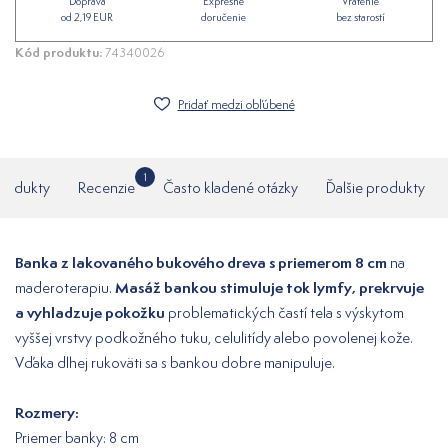
Doprava
Expresné
Vrátenie
od 2,19 EUR
doručenie
bez starostí
Kód produktu:
74340026
Pridať medzi obľúbené
1
produkty
Recenzie
Často kladené otázky
Ďalšie produkty
Banka z lakovaného bukového dreva s priemerom 8 cm
na
Masáž bankou stimuluje tok lymfy, prekrvuje
maderoterapiu.
a vyhladzuje pokožku
problematických častí tela s výskytom
vyššej vrstvy podkožného tuku, celulitídy alebo povolenej kože.
Vďaka dlhej rukoväti sa s bankou dobre manipuluje.
Rozmery:
Priemer banky: 8 cm