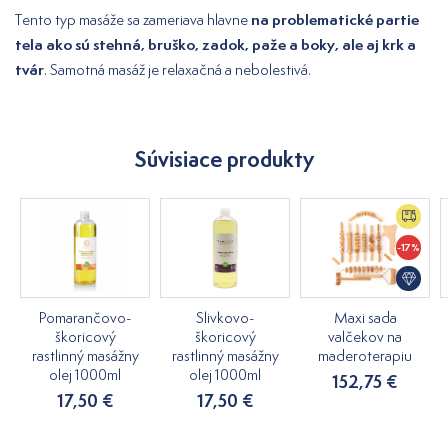
na problematické partie
Tento typ masáže sa zameriava hlavne
tela ako sú stehná, bruško, zadok, paže a boky, ale aj krk a
tvár
. Samotná masáž je relaxačná a nebolestivá.
Súvisiace produkty
-17%
Pomarančovo-
Slivkovo-
Maxi sada
škoricový
škoricový
valčekov na
rastlinný masážny
rastlinný masážny
maderoterapiu
olej 1000ml
olej 1000ml
152,75 €
17,50 €
17,50 €