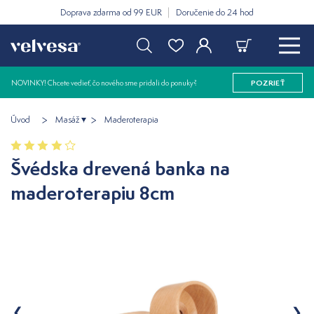
Doprava zdarma od 99 EUR
Doručenie do 24 hod
NOVINKY! Chcete vedieť, čo nového sme pridali do ponuky?
POZRIEŤ
Úvod
Masáž
Maderoterapia
Švédska drevená banka na
maderoterapiu 8cm