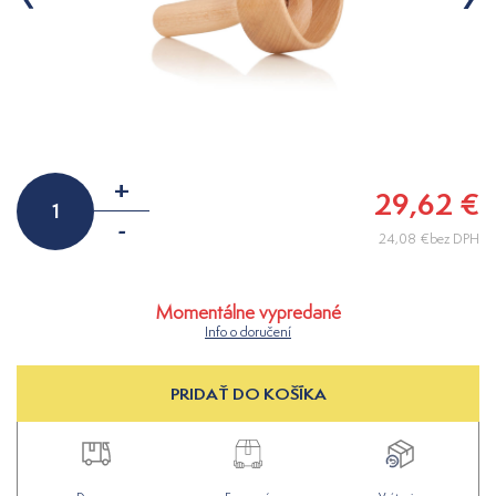
+
29,62 €
-
24,08 €bez DPH
Momentálne vypredané
Info o doručení
PRIDAŤ DO KOŠÍKA