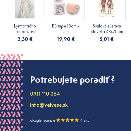
Lymfotričko
BB tape 10cm x
Svalová sústava
jednorazové
5m
človeka 48x70cm
2,30 €
19,90 €
5,01 €
Potrebujete poradiť ?
0911 110 064
info@velvesa.sk
Google recenzie
4.8/5