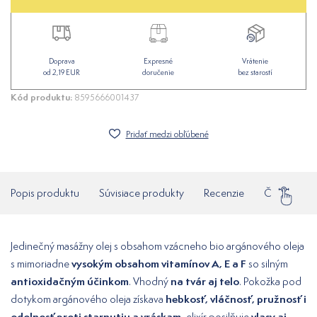
Doprava
Expresné
Vrátenie
od 2,19 EUR
doručenie
bez starostí
Kód produktu:
8595666001437
Pridať medzi obľúbené
Popis produktu
Súvisiace produkty
Recenzie
Často klade
Jedinečný masážny olej s obsahom vzácneho bio argánového oleja
vysokým obsahom vitamínov A, E a F
s mimoriadne
so silným
antioxidačným účinkom
na tvár aj telo
. Vhodný
. Pokožka pod
hebkosť, vláčnosť, pružnosť i
dotykom argánového oleja získava
odolnosť proti starnutiu a vráskam,
vlasy aj
elixír posilňuje