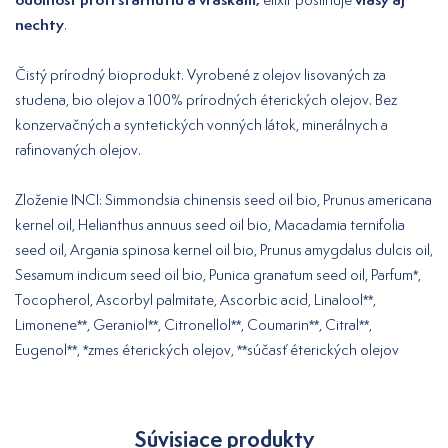
nechty
.
Čistý prírodný bioprodukt. Vyrobené z olejov lisovaných za
studena, bio olejov a 100% prírodných éterických olejov. Bez
konzervačných a syntetických vonných látok, minerálnych a
rafinovaných olejov.
Zloženie INCI: Simmondsia chinensis seed oil bio, Prunus americana
kernel oil, Helianthus annuus seed oil bio, Macadamia ternifolia
seed oil, Argania spinosa kernel oil bio, Prunus amygdalus dulcis oil,
Sesamum indicum seed oil bio, Punica granatum seed oil, Parfum*,
Tocopherol, Ascorbyl palmitate, Ascorbic acid, Linalool**,
Limonene**, Geraniol**, Citronellol**, Coumarin**, Citral**,
Eugenol**, *zmes éterických olejov, **súčasť éterických olejov
Súvisiace produkty