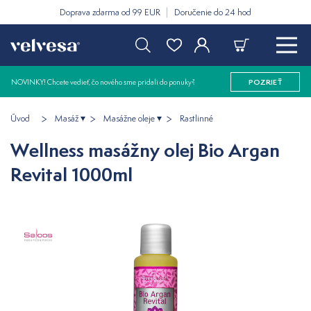
Doprava zdarma od 99 EUR
Doručenie do 24 hod
NOVINKY! Chcete vedieť, čo nového sme pridali do ponuky?
POZRIEŤ
Úvod
Masáž
Masážne oleje
Rastlinné
Wellness masážny olej Bio Argan
Revital 1000ml