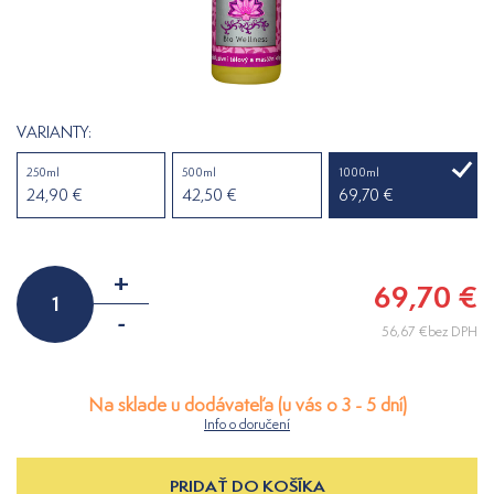
VARIANTY:
250ml
500ml
1000ml
24,90 €
42,50 €
69,70 €
+
69,70 €
-
56,67 €bez DPH
Na sklade u dodávateľa (u vás o 3 - 5 dní)
Info o doručení
PRIDAŤ DO KOŠÍKA