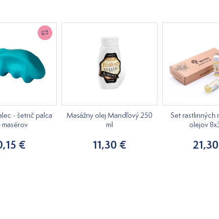
ec - šetrič palca
Masážny olej Mandľový 250
Set rastlinných
e masérov
ml
olejov 8x
0,15 €
11,30 €
21,30