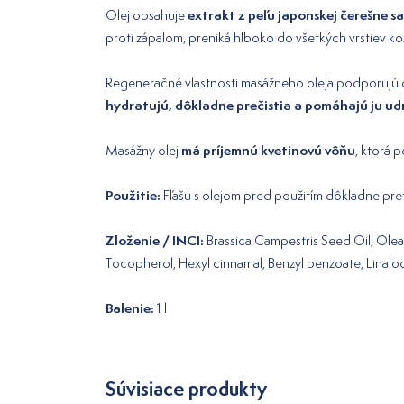
extrakt z peľu japonskej čerešne s
Olej obsahuje
proti zápalom, preniká hlboko do všetkých vrstiev ko
Regeneračné vlastnosti masážneho oleja podporujú ďa
hydratujú, dôkladne prečistia a pomáhajú ju ud
má príjemnú kvetinovú vôňu
Masážny olej
, ktorá 
Použitie:
Fľašu s olejom pred použitím dôkladne pret
Zloženie / INCI:
Brassica Campestris Seed Oil, Olea 
Tocopherol, Hexyl cinnamal, Benzyl benzoate, Linaloo
Balenie:
1 l
Súvisiace produkty