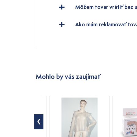
Môžem tovar vrátiť bez 
Ako mám reklamovať tov
Mohlo by vás zaujímať