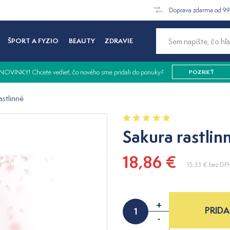
Doprava zdarma od 9
ŠPORT A FYZIO
BEAUTY
ZDRAVIE
NOVINKY! Chcete vedieť, čo nového sme pridali do ponuky?
POZRIEŤ
astlinné
Sakura rastli
18,86 €
15,33 €
bez DP
+
PRIDA
-