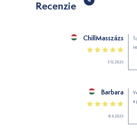
Recenzie
ChillMasszázs
To
na
3.12.2025
Barbara
Ve
a 
8.6.2025