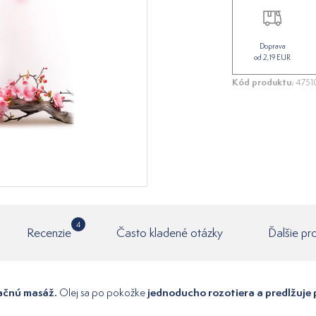
Doprava
od 2,19 EUR
Kód produktu:
4751
4
Recenzie
Často kladené otázky
Ďalšie pr
ačnú masáž.
jednoducho rozotiera a predlžuje 
Olej sa po pokožke