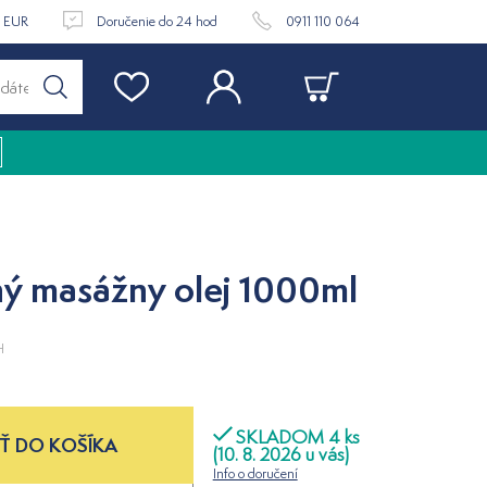
9 EUR
Doručenie do 24 hod
0911 110 064
nný masážny olej 1000ml
H
SKLADOM 4 ks
Ť DO KOŠÍKA
(10. 8. 2026 u vás)
Info o doručení