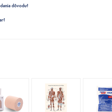
udania dôvodu?
ar?