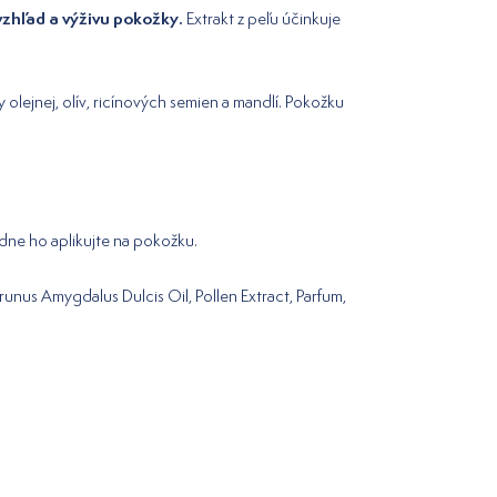
vzhľad a výživu pokožky.
Extrakt z peľu účinkuje
 olejnej, olív, ricínových semien a mandlí. Pokožku
edne ho aplikujte na pokožku.
runus Amygdalus Dulcis Oil, Pollen Extract, Parfum,