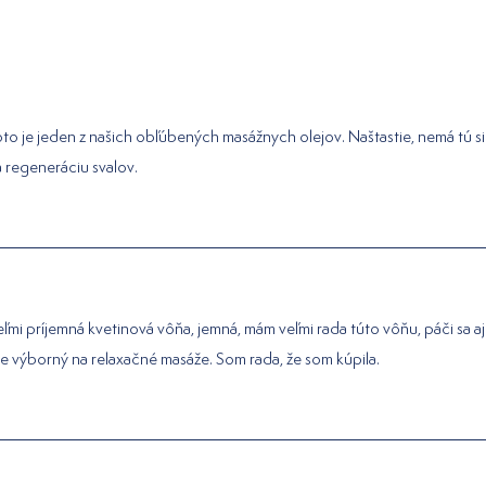
to je jeden z našich obľúbených masážnych olejov. Naštastie, nemá tú 
 regeneráciu svalov.
ľmi príjemná kvetinová vôňa, jemná, mám veľmi rada túto vôňu, páči sa a
je výborný na relaxačné masáže. Som rada, že som kúpila.