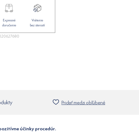
Expresné
Vrátenie
doručenie
bez starostí
020627680
odukty
Pridať medzi obľúbené
pozitívne účinky procedúr.