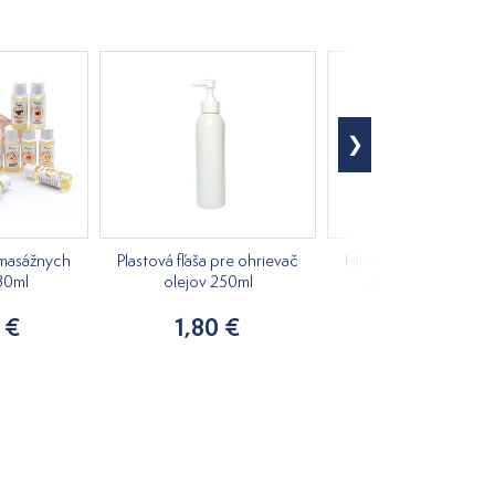
 masážnych
Plastová fľaša pre ohrievač
Hliníková fľaša s hliní
30ml
olejov 250ml
dávkovačom 300m
 €
1,80 €
3,60 €