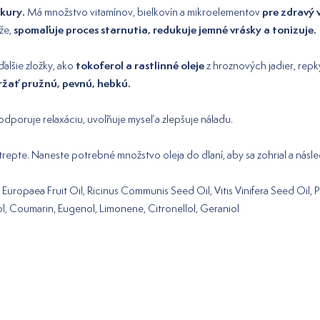
akury.
pre zdravý 
Má množstvo vitamínov, bielkovín a mikroelementov
spomaľuje proces starnutia, redukuje jemné vrásky a tonizuje.
že,
tokoferol a rastlinné oleje
lšie zložky, ako
z hroznových jadier, repky
ržať pružnú, pevnú, hebkú.
podporuje relaxáciu, uvoľňuje myseľ a zlepšuje náladu.
repte. Naneste potrebné množstvo oleja do dlaní, aby sa zohrial a násl
Europaea Fruit Oil, Ricinus Communis Seed Oil, Vitis Vinifera Seed Oil, P
l, Coumarin, Eugenol, Limonene, Citronellol, Geraniol