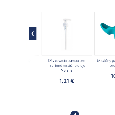
andarínka rastlinný
Dávkovacia pumpa pre
Masážny pal
asážny olej 1000ml
rastlinné masážne oleje
pr
Verana
18,86 €
1
1,21 €
4