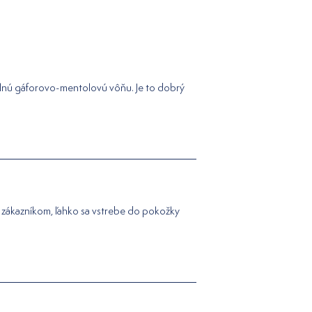
silnú gáforovo-mentolovú vôňu. Je to dobrý
j zákazníkom, ľahko sa vstrebe do pokožky