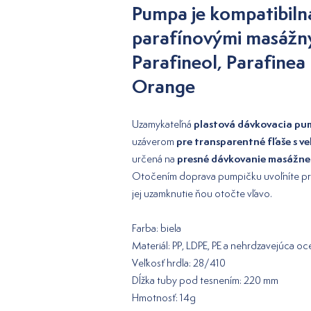
Pumpa je kompatibilná
parafínovými masážny
Parafineol, Parafinea
Orange
plastová dávkovacia p
Uzamykateľná
pre transparentné fľaše s v
uzáverom
presné dávkovanie masážne
určená na
Otočením doprava pumpičku uvoľníte pre 
jej uzamknutie ňou otočte vľavo.
Farba: biela
Materiál: PP, LDPE, PE a nehrdzavejúca oc
Veľkosť hrdla: 28/410
Dĺžka tuby pod tesnením: 220 mm
Hmotnosť: 14g