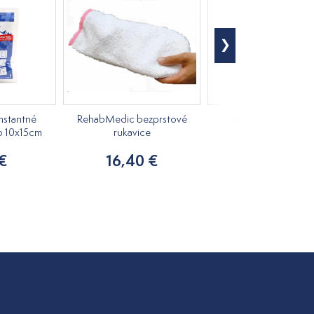
nstantné
RehabMedic bezprstové
Medovkový rastlin
o 10x15cm
rukavice
masážny olej 250m
 €
16,40 €
7,20 €