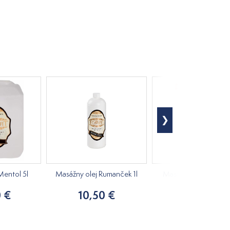
Mentol 5l
Masážny olej Rumanček 1l
Masážny olej Skoroce
 €
10,50 €
47,50 €