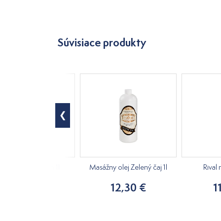
Súvisiace produkty
sážny olej Jazmín 1l
Masážny olej Zelený čaj 1l
Rival 
21,00 €
12,30 €
1