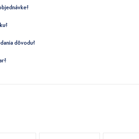
 objednávke?
ku?
udania dôvodu?
ar?