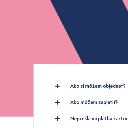
Ako si môžem objednať?
Ako môžem zaplatiť?
Neprešla mi platba kartou