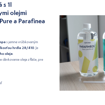
 s 1l
mi olejmi
 Pure a Parafinea
umpa
s jemne vrúbkovaným
eľkosťou hrdla 28/410
. Je
ho oleja
.
dávkovanie oleja z fľaše, pre
eľ