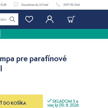
9 EUR
Doručenie do 24 hod
0911 110 064
mpa pre parafínové
l
SKLADOM 5 a
Ť DO KOŠÍKA
viac ks (10. 8. 2026