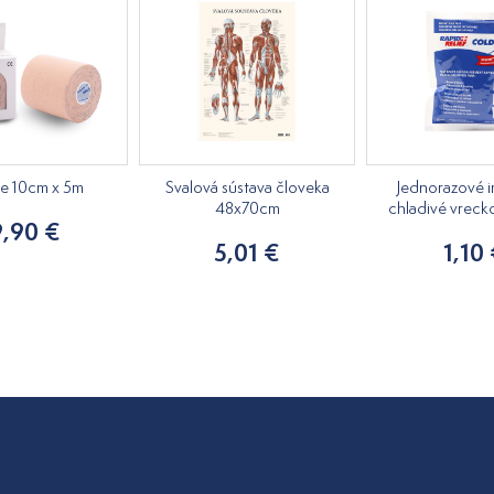
pe 10cm x 5m
Svalová sústava človeka
Jednorazové i
48x70cm
chladivé vreck
9,90 €
5,01 €
1,10