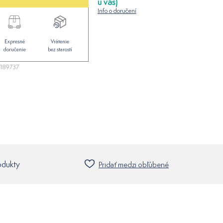
u vás)
Info o doručení
Expresné
Vrátenie
doručenie
bez starostí
189737
odukty
Pridať medzi obľúbené