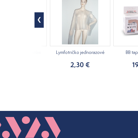
ový masážny olej Relax
Lymfotričko jednorazové
BB ta
250ml
2,30 €
1
15,20 €