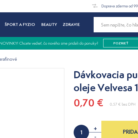
Doprava zdarma od 9
ŠPORT A FYZIO
BEAUTY
ZDRAVIE
NOVINKY! Chcete vedieť, čo nového sme pridali do ponuky?
POZRIEŤ
arafínové
Dávkovacia pu
oleje Velvesa 1
0,70 €
0,57 €
bez DPH
+
PRIDA
-